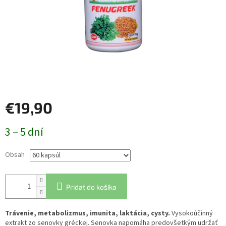
€19,90
Jednotková
3 – 5 dní
cena:
Obsah
Pridať do košíka
Trávenie, metabolizmus, imunita, laktácia, cysty.
Vysokoúčinný
extrakt zo senovky gréckej. Senovka napomáha predovšetkým udržať