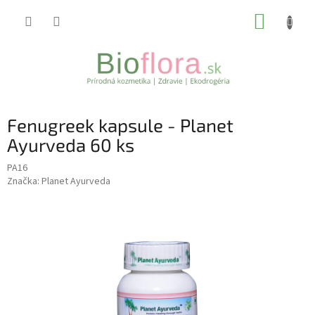
Prejsť
NÁKUP
na
obsah
KOŠÍK
Fenugreek kapsule - Planet
Ayurveda 60 ks
PA16
Značka:
Planet Ayurveda