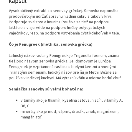
kapsúl
Vysokoúčinný extrakt zo senovky gréckej. Senovka napomáha
predovšetkým udržať správnu hladinu cukru a tukov v krvi.
Podporuje svalstvo a imunitu. Používa sa tiež na podporu
laktácie a v ajurvéde na podporu liečby polycystických
vaječníkov, resp. na podporu vstrebania cýst kdekoľvek v tele.
Čo je Fenugreek (methika, senovka grécka)
Latinský názov rastliny Fenugreek je Trigonella foenum, známa
tiež pod názvom senovka grécka. Jej domovom je Európa.
Fenugreek je vzpriamená rastlina s bielymi kvetmi a hnedými
hranatými semenami. Indický názov pre ňu je Methi. Bežne sa
používa v indickej kuchyni. Má výraznú vôňu a mierne horkú chuť.
Semiačka senovky sú veľmi bohaté na:
vitamíny ako je thiamín, kyselina listová, niacín, vitamíny A,
B6, C
minerály ako je meď, vápnik, draslík, zinok, magnézium,
mangán atď.