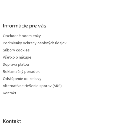
Z
á
p
ä
Informácie pre vás
t
Obchodné podmienky
i
Podmienky ochrany osobných údajov
e
Súbory cookies
Všetko o nákupe
Doprava platba
Reklamačný poriadok
Odstúpenie od zmluvy
Alternatívne riešenie sporov (ARS)
Kontakt
Kontakt