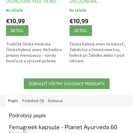
OSVIEŽENIE POD TIEŇOM
UKĽUDNENIE
PÍNIÍ
ZNESVÁRENÝCH
Na sklade
Na sklade
€10,99
€10,99
DETAIL
DETAIL
Tradičná čínska medicína.
Čínska bylinná zmes na úzkosť,
Čínska bylinná zmes: Nežiadúce
žalúdočná a črevná neurózu,
prejavy menopauzy – návaly
bolesti pri žalúdku alebo v pod
horúčosti a výrazné potenie.
rebrami.
ZOBRAZIŤ VŠETKY SÚVISIACE PRODUKTY
Popis
Podobné (9)
Diskusia
Podrobný popis
Fenugreek kapsule - Planet Ayurveda 60