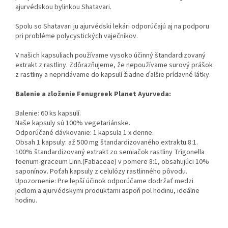
ajurvédskou bylinkou Shatavari.
Spolu so Shatavari ju ajurvédski lekári odporúčajú aj na podporu
pri probléme polycystických vaječníkov.
V našich kapsuliach používame vysoko účinný štandardizovaný
extrakt z rastliny. Zdôrazňujeme, že nepoužívame surový prášok
z rastliny a nepridávame do kapsulí žiadne ďalšie prídavné látky.
Balenie a zloženie Fenugreek Planet Ayurveda:
Balenie: 60 ks kapsulí.
Naše kapsuly sú 100% vegetariánske.
Odporúčané dávkovanie: 1 kapsula 1 x denne.
Obsah 1 kapsuly: až 500 mg štandardizovaného extraktu 8:1.
100% štandardizovaný extrakt zo semiačok rastliny Trigonella
foenum-graceum Linn.(Fabaceae) v pomere 8:1, obsahujúci 10%
saponínov. Poťah kapsuly z celulózy rastlinného pôvodu.
Upozornenie: Pre lepší účinok odporúčame dodržať medzi
jedlom a ajurvédskymi produktami aspoň pol hodinu, ideálne
hodinu.