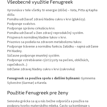
Všeobecné využitie Fenugreek
Vyrovnáva v tele všetky tri energie (dóše) – Vata, Pitta aj Kapha
dóšu.
Pomáha udržiavať zdravú hladinu cukru v krvi (glukózy).
Podporuje svalstvo.
Podporuje správnu cirkuláciu krvi.
Pomáha udržiavať u žien zdravý reprodukčný systém.
Prispieva k normálnej hladine tukov v krvi.
Priaznivo sa podiela na zdravom metabolizmu tukov.
Podporuje trávenie a normálnu funkciu žalúdku – najmä udržanie
PH hladiny.
Súčasne podporuje imunitný systém.
Podporuje vstrebávanie cýst (cysty na pečeni, obličkách,
vaječníkoch...)
Udržanie zdravej hladiny cukru v krvi (cukrovka)
Fenugreek sa používa spolu s ďalšími bylinami:
Gymnema
Sylvestre (Gurmar) a Karela.
Použitie Fenugreek pre ženy
Senovka grécka sa aj u nás bežne odporúča a používa na
podporu tvorby materského mlieka. Často sa kombinuje s