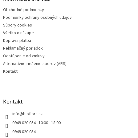
t
Obchodné podmienky
i
Podmienky ochrany osobných údajov
e
Súbory cookies
Všetko o nákupe
Doprava platba
Reklamačný poriadok
Odstúpenie od zmluvy
Alternatívne riešenie sporov (ARS)
Kontakt
Kontakt
info
@
bioflora.sk
0949 020 054 | 10:00 - 18:00
0949 020 054