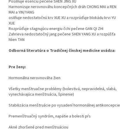
Posilňuje esenciu pečene SHEN JING XU
Harmonizuje nerovnováhu koncepčných dráh CHONG MAI a REN
MAI a YIN/YANG
osilňuje nedostatočnú krv XUE XU a rozprúďuje blokádu krvi YU
XUE
Rozprúďuje stagnujúcu energiu čchi pečene GAN QI ZHI
Zahrieva nedostatočný jang pečene SHEN YANG XU a rozpúšťa
hlien TAN
Odborná literatúra o Tradičnej čínskej medicíne uvádza:
Pre ženy:
Hormonálna nerovnováha žien
Všetky menštruačne problémy (bolestivá, nepravidelná, slabá,
vynechávajúca menštruácia, špinenie)
Stabilizácia menštruácie po vysadení hormonálnej antikoncepcie
Premenštruačný syndróm, napätie a bolesti pŕs
Akné zhoršené pred menštruáciou