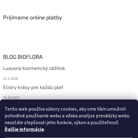
Prijímame online platby
BLOG BIOFLORA
Luxusný kozmetický zážitok
21.1.2018
Elixíry krásy pre každú pleť
22.10.2017
Spoznajte prírodnú kozmetiku Sante
Tento web používa súbory cookies, aby sme Vám umožnili
pohodlné používanie webu a vďaka analýze prevádzky webu
10.10.2017
neustále zlepšovali jeho funkcie, výkon a použiteľnosť.
Ďalšie informácie
.