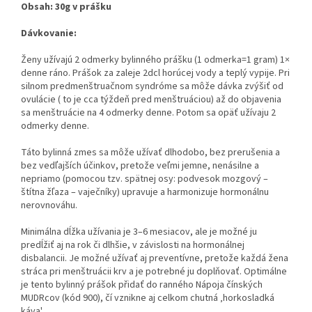
Obsah: 30g v prášku
Dávkovanie:
Ženy užívajú 2 odmerky bylinného prášku (1 odmerka=1 gram) 1×
denne ráno. Prášok za zaleje 2dcl horúcej vody a teplý vypije. Pri
silnom predmenštruačnom syndróme sa môže dávka zvýšiť od
ovulácie ( to je cca týždeň pred menštruáciou) až do objavenia
sa menštruácie na 4 odmerky denne. Potom sa opäť užívaju 2
odmerky denne.
Táto bylinná zmes sa môže užívať dlhodobo, bez prerušenia a
bez vedľajších účinkov, pretože veľmi jemne, nenásilne a
nepriamo (pomocou tzv. spätnej osy: podvesok mozgový –
štítna žľaza – vaječníky) upravuje a harmonizuje hormonálnu
nerovnováhu.
Minimálna dĺžka užívania je 3–6 mesiacov, ale je možné ju
predĺžiť aj na rok či dlhšie, v závislosti na hormonálnej
disbalancii. Je možné užívať aj preventívne, pretože každá žena
stráca pri menštruácii krv a je potrebné ju doplňovať. Optimálne
je tento bylinný prášok přidať do ranného Nápoja čínských
MUDRcov (kód 900), čí vznikne aj celkom chutná ‚horkosladká
káva'.