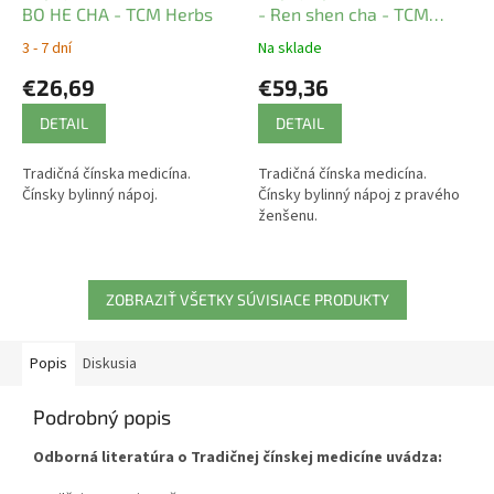
BO HE CHA - TCM Herbs
- Ren shen cha - TCM
Herbs
3 - 7 dní
Na sklade
€26,69
€59,36
DETAIL
DETAIL
Tradičná čínska medicína.
Tradičná čínska medicína.
Čínsky bylinný nápoj.
Čínsky bylinný nápoj z pravého
ženšenu.
ZOBRAZIŤ VŠETKY SÚVISIACE PRODUKTY
Popis
Diskusia
Podrobný popis
Odborná literatúra o Tradičnej čínskej medicíne uvádza: