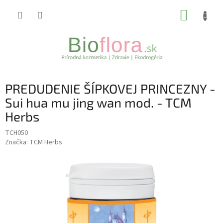
Prejsť
NÁKUP
na
obsah
KOŠÍK
PREDUDENIE ŠÍPKOVEJ PRINCEZNY -
Sui hua mu jing wan mod. - TCM
Herbs
TCH050
Značka:
TCM Herbs