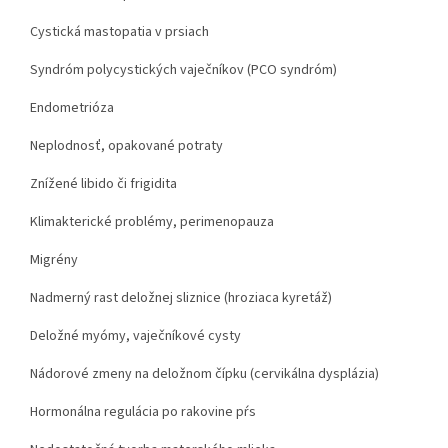
Cystická mastopatia v prsiach
Syndróm polycystických vaječníkov (PCO syndróm)
Endometrióza
Neplodnosť, opakované potraty
Znížené libido či frigidita
Klimakterické problémy, perimenopauza
Migrény
Nadmerný rast deložnej sliznice (hroziaca kyretáž)
Deložné myómy, vaječníkové cysty
Nádorové zmeny na deložnom čípku (cervikálna dysplázia)
Hormonálna regulácia po rakovine pŕs