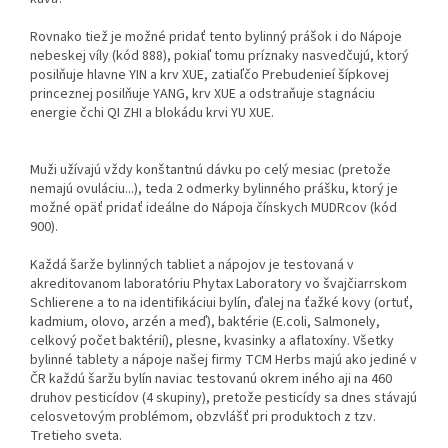
Rovnako tiež je možné pridať tento bylinný prášok i do Nápoje
nebeskej víly (kód 888), pokiaľ tomu príznaky nasvedčujú, ktorý
posilňuje hlavne YIN a krv XUE, zatiaľčo Prebudenieí šípkovej
princeznej posilňuje YANG, krv XUE a odstraňuje stagnáciu
energie čchi QI ZHI a blokádu krvi YU XUE.
Muži užívajú vždy konštantnú dávku po celý mesiac (pretože
nemajú ovuláciu...), teda 2 odmerky bylinného prášku, ktorý je
možné opäť pridať ideálne do Nápoja čínskych MUDRcov (kód
900).
Každá šarže bylinných tabliet a nápojov je testovaná v
akreditovanom laboratóriu Phytax Laboratory vo švajčiarrskom
Schlierene a to na identifikáciui bylín, ďalej na ťažké kovy (ortuť,
kadmium, olovo, arzén a meď), baktérie (E.coli, Salmonely,
celkový počet baktérií), plesne, kvasinky a aflatoxíny. Všetky
bylinné tablety a nápoje našej firmy TCM Herbs majú ako jediné v
ČR každú šaržu bylín naviac testovanú okrem iného aji na 460
druhov pesticídov (4 skupiny), pretože pesticídy sa dnes stávajú
celosvetovým problémom, obzvlášť pri produktoch z tzv.
Tretieho sveta.