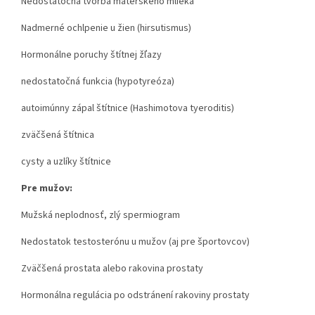
Nedostatočná tvorba materského mlieka
Nadmerné ochlpenie u žien (hirsutismus)
Hormonálne poruchy štítnej žľazy
nedostatočná funkcia (hypotyreóza)
autoimúnny zápal štítnice (Hashimotova tyeroditis)
zväčšená štítnica
cysty a uzlíky štítnice
Pre mužov:
Mužská neplodnosť, zlý spermiogram
Nedostatok testosterónu u mužov (aj pre športovcov)
Zväčšená prostata alebo rakovina prostaty
Hormonálna regulácia po odstránení rakoviny prostaty