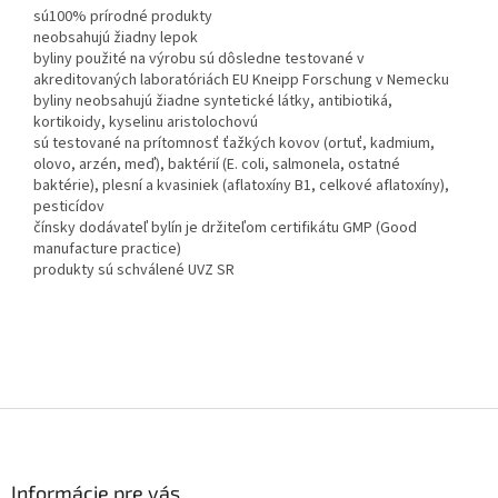
sú100% prírodné produkty
neobsahujú žiadny lepok
byliny použité na výrobu sú dôsledne testované v
akreditovaných laboratóriách EU Kneipp Forschung v Nemecku
byliny neobsahujú žiadne syntetické látky, antibiotiká,
kortikoidy, kyselinu aristolochovú
sú testované na prítomnosť ťažkých kovov (ortuť, kadmium,
olovo, arzén, meď), baktérií (E. coli, salmonela, ostatné
baktérie), plesní a kvasiniek (aflatoxíny B1, celkové aflatoxíny),
pesticídov
čínsky dodávateľ bylín je držiteľom certifikátu GMP (Good
manufacture practice)
produkty sú schválené UVZ SR
Z
á
p
ä
Informácie pre vás