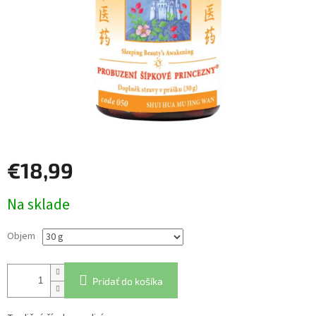
€18,99
Jednotková
Na sklade
cena:
Objem
Pridať do košíka