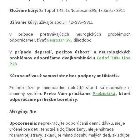
Zloženie kúry:
2x Topoľ T42, 1x Neurosan SV5, 1x Smilax SV11
Užívanie kúry:
užívajte spolu T42+SV5+SV11
V prípade pretrvávajúcich neurogických problémoch
odporúčame užívať
Neurosan SV5
dlhodobo.
V prípade depresií, pocitov úzkosti a neurologických
problémov odporúčame dvojkombináciu
Cedof T49
+
Lipa
P28
Kúra sa užíva už samostatne bez podpory antibiotík.
Pri borelióze je mimodiadne doležité starať sa maximálne o
imunitný systém.
Preto Vám prinášame
Probiotiká
, ktoré
odporúčame pri liečbe boreliózy.
Alergény: Nie
Upozornenia:
neprekračujte odporúčanú dennú dávku, nie je
určené pre deti, tehotné a dojčiace ženy, nie je náhrada
rozmanitej stravy, skladujte mimo dosahu malých detí, skladujte