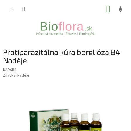
Prejsť
NÁKUP
na
obsah
KOŠÍK
Protiparazitálna kúra borelióza B4
Naděje
NAD0B4
Značka:
Naděje