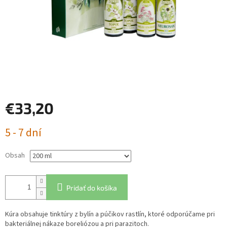
€33,20
Jednotková
5 - 7 dní
cena:
Obsah
Pridať do košíka
Kúra obsahuje tinktúry z bylín a púčikov rastlín, ktoré odporúčame pri
bakteriálnej nákaze boreliózou a pri parazitoch.