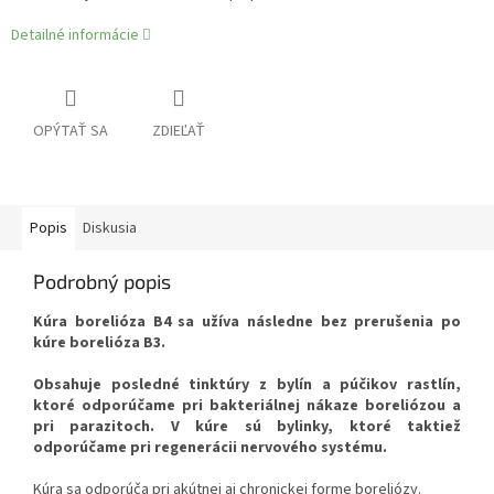
Detailné informácie
OPÝTAŤ SA
ZDIEĽAŤ
Popis
Diskusia
Podrobný popis
Kúra borelióza B4 sa užíva následne bez prerušenia po
kúre borelióza B3.
Obsahuje posledné tinktúry z bylín a púčikov rastlín,
ktoré odporúčame pri bakteriálnej nákaze boreliózou a
pri parazitoch. V kúre sú bylinky, ktoré taktiež
odporúčame pri regenerácii nervového systému.
Kúra sa odporúča pri akútnej aj chronickej forme boreliózy.