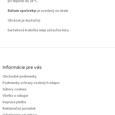
pri teplote do 28°C.
Dátum spotreby:
je uvedený na obale
Obrázok je ilustračný.
Darčeková krabička nieje súčasťou kúry.
Z
á
p
ä
Informácie pre vás
t
Obchodné podmienky
i
Podmienky ochrany osobných údajov
e
Súbory cookies
Všetko o nákupe
Doprava platba
Reklamačný poriadok