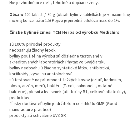
Nie je vhodné pre deti, tehotné a dojčiace ženy.
Obsah:
100 tabliet / 30 g (obsah bylín v tabletkách je v maximálnej
možnej koncentrácii 1:5) Pojivo je prírodná celulóza max. do 1%.
Čínske bylinné zmesi TCM Herbs od výrobcu Medichin:
sú 100% prírodné produkty
neobsahujú žiadny lepok
byliny použité na výrobu sú dôsledne testované v
akreditovaných laboratóriách Phytax vo Švajčiarsku
byliny neobsahujú žiadne syntetické látky, antibiotiká,
kortikoidy, kyselinu aristolochovú
sú testované na prítomnosť ťažkých kovov (ortuť, kadmium,
olovo, arzén, meď), baktérií (E. coli, salmonela, ostatné
baktérie), plesní a kvasiniek (aflatoxíny B1, celkové aflatoxíny),
pesticídov
čínsky dodávateľ bylín je držiteľom certifikátu GMP (Good
manufacture practice)
produkty sú schválené UVZ SR