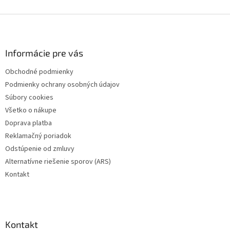
Z
á
p
ä
Informácie pre vás
t
Obchodné podmienky
i
Podmienky ochrany osobných údajov
e
Súbory cookies
Všetko o nákupe
Doprava platba
Reklamačný poriadok
Odstúpenie od zmluvy
Alternatívne riešenie sporov (ARS)
Kontakt
Kontakt