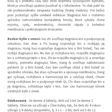
bola aj v priebehu času táto zmes doplnená vyvažujúcimi bylinami,
ktoré ju umožňujú opatrne používať aj v tehotenstve. To však patrí do
rúk profesionálneho terapeuta tradičnej čínskej medicíny. Pre bežnú
prax postačujú vyššie uvedené indikácie. Stagnácie krvi v maternici
spôsobia nahromadenie kompaktnej hmoty, ktorá vytvára rôzne
myomy, cysty, endometriózy, chronické zápaly a bolestivú
menštruáciu s pretrvávajúcim krvácaním.
Rozbor bylín v zmesi:
Gui zhi uvoľňuje stagnáciu krvi a podporuje jej
cirkuláciu, Dan shen a Pu huang rozprúďujú krv a rozbíjajú jej
stagnáciu, Hong hua rozprúďuje stagnáciu krvi a tlmí bolesť, Tao ren
rozbíja stagnujúcu krv, Mu dan pi rozhýbava krv, rozpúšťa stagnujúcu
krv a ochladzuje teplo v krvi, Zhi ke rozpúšťa stagnujúcu Qi a zmenšuje
nádory, premieňa stagnujúci hlien, Xiang fu uvoľňuje zablokovanú
pečennú Qi a tlmí bolesť, Gao ben uvoľňuje chlad a tlmí bolesť zo
spodného ohniska, Bai shao vyživuje krv a upravuje menštruáciu, Dang
gui vyživuje, rozhýbava a harmonizuje krv a vylučuje chlad, Chuan
xiong rozhýbava krv a podporuje obeh Qi, Chi shao rozprúďuje krv a
jej stagnáciu, ochladzuje teplo v krvi, Gan cao harmonizuje účinok
ostatných bylín v zmesi.
Dávkovanie
- 3x denne 4 tablety, deti od 3 let 3x denne 2
tablety. Obecne sa užívajú v Číne byliny tak, že deti do 4 rokov
užívajú 1/4 dávky dospelého, tj. 3 x 1 – 2 tbl, deti od 5 do 12