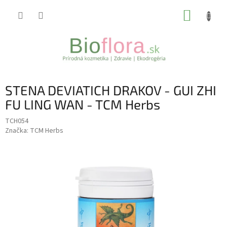
Prejsť
NÁKUP
na
obsah
KOŠÍK
STENA DEVIATICH DRAKOV - GUI ZHI
FU LING WAN - TCM Herbs
TCH054
Značka:
TCM Herbs