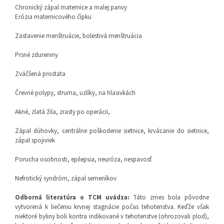
Chronický zápal maternice a malej panvy
Erózia maternicového čípku
Zastavenie menštruácie, bolestivá menštruácia
Prsné zdureniny
Zväčšená prostata
Črevné polypy, struma, uzlíky, na hlasivkách
Akné, zlatá žila, zrasty po operácii,
Zápal dúhovky, centrálne poškodenie sietnice, krvácanie do sietnice,
zápal spojiviek
Porucha osobnosti, epilepsia, neuróza, nespavosť
Nefrotický syndróm, zápal semeníkov
Odborná literatúra o TCM uvádza
:
Táto zmes bola pôvodne
vytvorená k liečeniu krvnej stagnácie počas tehotenstva. Keďže však
niektoré byliny boli kontra indikované v tehotenstve (ohrozovali plod),