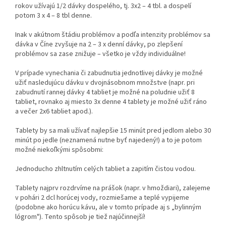
rokov užívajú 1/2 dávky dospelého, tj. 3x2 – 4 tbl. a dospelí
potom 3 x 4 – 8 tbl denne.
Inak v akútnom štádiu problémov a podľa intenzity problémov sa
dávka v Číne zvyšuje na 2 – 3 x denní dávky, po zlepšení
problémov sa zase znižuje – všetko je vždy individuálne!
V prípade vynechania či zabudnutia jednotlivej dávky je možné
užiť nasledujúcu dávku v dvojnásobnom množstve (napr. pri
zabudnutí rannej dávky 4 tabliet je možné na poludnie užiť 8
tabliet, rovnako aj miesto 3x denne 4 tablety je možné užiť ráno
a večer 2x6 tabliet apod.).
Tablety by sa mali užívať najlepšie 15 minút pred jedlom alebo 30
minút po jedle (neznamená nutne byť najedený!) a to je potom
možné niekoľkými spôsobmi:
Jednoducho zhltnutím celých tabliet a zapitím čistou vodou.
Tablety najprv rozdrvíme na prášok (napr. v hmoždiari), zalejeme
v pohári 2 dcl horúcej vody, rozmiešame a teplé vypijeme
(podobne ako horúcu kávu, ale v tomto prípade aj s „bylinným
lógrom"). Tento spôsob je tiež najúčinnejší!