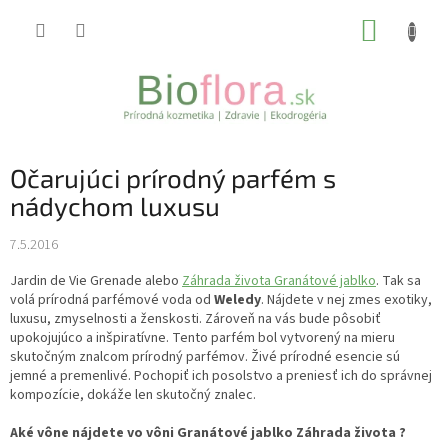
Prejsť
NÁKUP
na
obsah
KOŠÍK
Očarujúci prírodný parfém s
nádychom luxusu
7.5.2016
Jardin de Vie Grenade alebo
Záhrada života Granátové jablko
. Tak sa
volá prírodná parfémové voda od
Weledy
. Nájdete v nej zmes exotiky,
luxusu, zmyselnosti a ženskosti. Zároveň na vás bude pôsobiť
upokojujúco a inšpiratívne. Tento parfém bol vytvorený na mieru
skutočným znalcom prírodný parfémov. Živé prírodné esencie sú
jemné a premenlivé. Pochopiť ich posolstvo a preniesť ich do správnej
kompozície, dokáže len skutočný znalec.
Aké vône nájdete vo vôni Granátové jablko Záhrada života ?