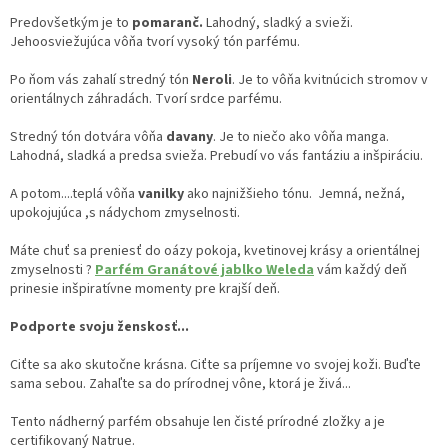
Predovšetkým je to
pomaranč.
Lahodný, sladký a svieži.
Jehoosviežujúca vôňa tvorí vysoký tón parfému.
Po ňom vás zahalí stredný tón
Neroli
. Je to vôňa kvitnúcich stromov v
orientálnych záhradách. Tvorí srdce parfému.
Stredný tón dotvára vôňa
davany
. Je to niečo ako vôňa manga.
Lahodná, sladká a predsa svieža. Prebudí vo vás fantáziu a inšpiráciu.
A potom....teplá vôňa
vanilky
ako najnižšieho tónu. Jemná, nežná,
upokojujúca ,s nádychom zmyselnosti.
Máte chuť sa preniesť do oázy pokoja, kvetinovej krásy a orientálnej
zmyselnosti ?
Parfém Granátové jablko Weleda
vám každý deň
prinesie inšpiratívne momenty pre krajší deň.
Podporte svoju ženskosť...
Ciťte sa ako skutočne krásna. Ciťte sa príjemne vo svojej koži. Buďte
sama sebou. Zahaľte sa do prírodnej vône, ktorá je živá...
Tento nádherný parfém obsahuje len čisté prírodné zložky a je
certifikovaný Natrue.