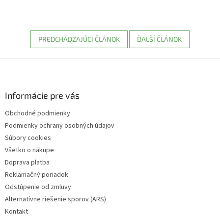
PREDCHÁDZAJÚCI ČLÁNOK
ĎALŠÍ ČLÁNOK
Z
á
p
ä
Informácie pre vás
t
Obchodné podmienky
i
Podmienky ochrany osobných údajov
e
Súbory cookies
Všetko o nákupe
Doprava platba
Reklamačný poriadok
Odstúpenie od zmluvy
Alternatívne riešenie sporov (ARS)
Kontakt