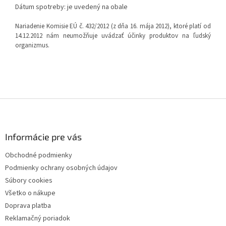
Dátum spotreby: je uvedený na obale
Nariadenie Komisie EÚ č. 432/2012 (z dňa 16. mája 2012), ktoré platí od
14.12.2012 nám neumožňuje uvádzať účinky produktov na ľudský
organizmus.
Z
á
p
ä
Informácie pre vás
t
Obchodné podmienky
i
Podmienky ochrany osobných údajov
e
Súbory cookies
Všetko o nákupe
Doprava platba
Reklamačný poriadok