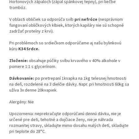
Hortonových zápaloch (zápal spánkovej tepny), pri liečbe
trombóz.
V oblasti obličiek sa odporúča svíb
pri nefróze
(nesprávnom
fungovaní obličkových klbiek, ktorých kapiláry nie sú schopné
zadržať proteíny z krvi).
Pri problémoch so srdiečkom odporúčame aj našu bylinkovú
kúru
K34 Srdce.
Zloženie:
obsahuje púčiky svíbu krvavého v 40% alkohole v
pomere 1:1 s glycerínom.
Dávkovanie:
po pretrepaní 1kvapka na 1kg telesnej hmotnosti
na deň, rozdelené na 3 dielčie dávky. Napr. pri hmotnosti 60kg sa
užíva 3x denne 20kvapiek.
Alergény: Nie
Upozornenia: neprekračujte odporúčanú dennú dávku, nie je
určené pre deti, tehotné a dojčiace ženy, nie je náhrada
rozmanitej stravy, skladujte mimo dosahu malých detí, skladujte
pri teplote do 28°C.