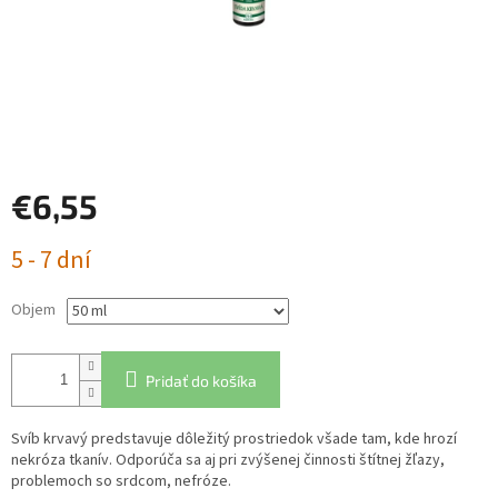
€6,55
Jednotková
5 - 7 dní
cena:
Objem
Pridať do košíka
Svíb krvavý predstavuje dôležitý prostriedok všade tam, kde hrozí
nekróza tkanív. Odporúča sa aj pri zvýšenej činnosti štítnej žľazy,
problemoch so srdcom, nefróze.