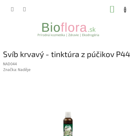
Prejsť
NÁKUP
na
obsah
KOŠÍK
Svíb krvavý - tinktúra z púčikov P44
NAD044
Značka:
Naděje