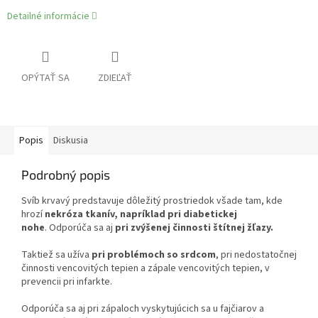
Detailné informácie
OPÝTAŤ SA
ZDIEĽAŤ
Popis
Diskusia
Podrobný popis
Svíb krvavý predstavuje dôležitý prostriedok všade tam, kde
hrozí
nekróza tkanív, napríklad pri diabetickej
nohe
. Odporúča sa aj
pri zvýšenej činnosti štítnej žľazy.
Taktiež sa užíva
pri problémoch so srdcom
, pri nedostatočnej
činnosti vencovitých tepien a zápale vencovitých tepien, v
prevencii pri infarkte.
Odporúča sa aj pri zápaloch vyskytujúcich sa u fajčiarov a