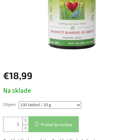
€18,99
Jednotková
Na sklade
cena:
Objem
Pridať do košíka