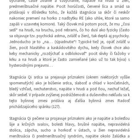
dýchanie, časté zívanie a vzdychanie, napätie na hrudi u žien,
predmenštruačné napätie. Pocit horúčosti, červené líca a smäd sa
pridávajú v dôsledku toho, že každá stagnácia sa skôr či neskôr
nakoniec premení na horko z nadbytku RE (ako uhlie, ktoré sa samo
zapáli v uzavretej komore). Taký človek má potom pocit, že mu „čosi
sedí“ na hrudi, na bruchu, pod rebrami, čo ho dusí ako fyzicky (často
sa objavuje tzv. psychická astma, zvlášť u žien), tak deptá aj psychicky.
Jednoducho je to „na… (s)padnutie“! Typické tiež je, opäť zvlášť u
žien, pocit hlasitého a kaskádovitého dychu, kedy človek chce ako
keby mechanicky „rozdýchať a odblokovať“ pocit slivky či ťažoby v
krku a na hrudi a ktoré je často zamieňané (ako už to tak býva) s
hysteroidnými prejavmi…
Stagnácia Qi srdca sa prejavuje príznakmi (okrem niektorých vyššie
spomenutých) ako je búšenie srdca, slabosť a chlad v končatinách,
bledý vzhľad, nechutenstvo, napätie v hrudi a pod ňou, nechuť ležať,
skôr sedieť. V prípade zvýšenej podráždenosti a duševného nekľudu sa k
tejto bylinnej zmesi pridáva aj ďalšia bylinná zmes Radosť
prichádzajúceho spánku (127).
Stagnácia Qi pečene sa projavuje príznakmi ako je napätie a bolesťou
šije a krčných svalov, bolesti hlavy, brušné napätie, nepravidelná
stolica, zápcha, sucho a horkosť v ústach, u žien nepravidelná
menštruácia či predmenštruačný syndróm, napätie okolo žalúdka a