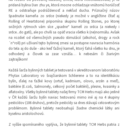
pridaná bylina Dan zhu ye, ktorá mocne ochladzuje vnútornú horúčosť
RE a odstraňuje podráždenosť a nekľud ducha. Príznačný názov
Spadnutie kameňa zo srdce (niekedy je možné v angličtine čítať aj
Rolling of Heartstone) pripomína skupinu Rolling Stones, po ktorej
svižných rytmoch vám síce „spadne“ kameň zo srdca (a niekedy i
srdce...do gatí), ale po chvíli sa opäť vracia všetko k (ne)normálu. Avšak
na rozdiel od všemožných pseudo stimulácií (alkohol, drogy a rock
´n“roll) pri užívaní tejto bylinnej zmesi sa postupne navracia harmónia
do tela aj do duše - ako keď ťaživý kameň, ktorý ťahá všetko ku dnu, je
odhodený a človek sa zase vznáša… k nebesám či žiarivým
zajtrajškom!
Každá šarža bylinných tabliet je testovaná v akreditovanom laboratóriu
Phytax Laboratory vo švajčiarskom Schlierene a to na identifikáciu
bylín, ďalej na ťažké kovy (ortuť, kadmium, olovo, arzén a meď),
baktérie (E.coli, Salmonely, celkový počet baktérií), plesne, kvasinky a
aflatoxíny. Všetky bylinné tablety našej firmy TCM Herbs majú ako jediné
v ČR každú šaržu bylín naviac testovanú mimo iné aj na 4 skupiny
pesticídov (106 druhov), pretože pesticídy sa dnes stávajú celosvetovým
problémom. Bylinné tablety neobsahujú žiadne chemické látky ani
kyselinu aristolochovú.
Z vyššie spomínaného vyplýva, že bylinné tablety TCM Herbs patria z