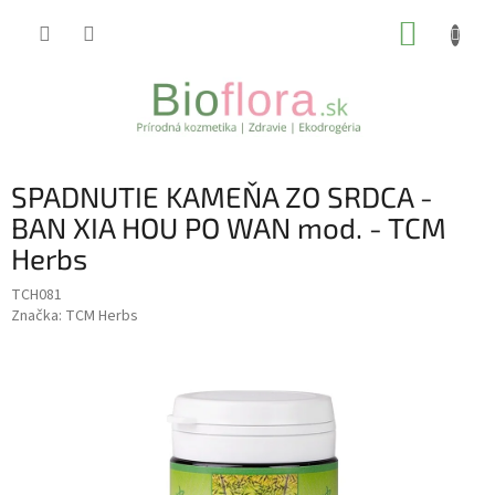
Prejsť
NÁKUP
na
obsah
KOŠÍK
SPADNUTIE KAMEŇA ZO SRDCA -
BAN XIA HOU PO WAN mod. - TCM
Herbs
TCH081
Značka:
TCM Herbs