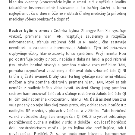
hľadiska kvantity (koncentrácie bylín v zmesi je 5 x vyššie) a kvality
(absolútne bezprecedentné testovanie a to každej šarže) k tomu
najlepšiemu, čo si dnes môžeme v oblasti čínskej medicíny (a prírodnej
medicíny vôbec) predstaviť a dopriať!
Rozbor bylín v zmesi:
Cisárska bylina Zhangye Ban Xia vysušuje
vlhkosť, premieňa hlien TAN, rozptyľuje zauzleniny a rozpúšťa
nahromadenie, sťahuje vzbúrenú čchi QI NI nadol, čím zastavuje
nevoľnosti a zvracanie a harmonizuje žalúdok. Tým tiež priaznivo
ovplyvňuje všetky hlavné aspekty tohto syndrómu. Prvý minister Hou
po odstraňuje pocity plnosti, napätia a tlaku na hrudi a pod rebrami
(tzv. otvára hrudné otvory) a pomáha cisárovi rozpustiť hlien TAN,
pomáha rozprúďovať zauzleniny a sťahovať dolu vzbúrenú čchi QI NI
(a tím aj časté zívanie). Druhý cisár Fu ling vylučuje nadmernú vlhkosť
močom a tým pomáha cisárovi v premene hlienu TAN, ktorý sa tak
nemôže z nadbytočného vlhka tvoriť. Asistent Sheng jiang pomáha
cisárovi harmonizovať žalúdok a sťahuje rozbúrenú žalúdočnú čchi QI
NI, čím tiež napomáha k rozpusteniu hlienu TAN. Ďalší asistent Dan zhu
ye je pridaný do tejto klasickej zmesi preto, aby ochladzoval horúčosť z
nadbytku RE v srdci, v pľúcach v žalúdku a v žlčníku. Táto horúčosť
vzniká v dôsledku stagnácie energie čchi QI ZHI. Zhu ye tiež odstraňuje
podráždenosť ducha a nekľud v srdci a dokáže i odvádzať horúčosť
dolu prostredníctvom moču - je to bylina ako prečišťujúca, tak i
odvádzajúca. Poslíček Zi su ye podporuje trávenie, harmonizuje