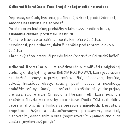
Odborná literatúra o Tradičnej čínskej medicíne uvádza:
Depresia, smútok, hystéria, plačlivosť, úzkosť, podráždenosť,
emočná nestabilita, náladovosť
Pocit neprehltnuteľnej prekážky v krku (tzv. knedle v krku),
stiahnutie ďasien, pocit tlaku na hrudi
Funkčné tráviace problémy, pocity kameňa v žalúdku,
nevoľnosti, pocit plnosti, tlaku či napätia pod rebrami a okolo
žalúdka
Chronický zápal hrtanu či priedušnice (pretrvávajúci suchý kašeľ)
Odborná literatúra o TCM uvádza
:
Ide o modifikáciu originálnej
tradičnej čínskej bylinnej zmesi BAN XIA HOU PO WAN, ktorá je upravená
na dnešné pomery. Depresia, smútok, žiaľ, náladovosť, hystéria,
úzkosť, frustrácia, obavy, strachy, pocit napätia a nepohody,
podráždenosť, výbušnosť, upätosť atd. - to všetko sú typické prejavy
pre stagnáciu energie Qi spolu s hlienom TAN, ktorá postihuje
dnešného človeka viac než by bolo zdravé. Podľa TCM duch sídli v
pečeni a jeho správna funkcia sa prejavuje v nápadoch, kreativite, v
projektoch, živými a uskutočňovanými predstavami, inšpirácií,
plánovaním, odhodlaním a seba (na)smerovaním - jednoducho duch
zaisťuje „myšlienkový pohyb“.