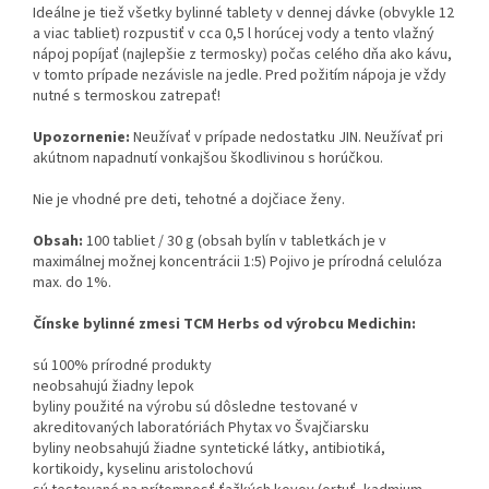
Ideálne je tiež všetky bylinné tablety v dennej dávke (obvykle 12
a viac tabliet) rozpustiť v cca 0,5 l horúcej vody a tento vlažný
nápoj popíjať (najlepšie z termosky) počas celého dňa ako kávu,
v tomto prípade nezávisle na jedle. Pred požitím nápoja je vždy
nutné s termoskou zatrepať!
Upozornenie:
Neužívať v prípade nedostatku JIN. Neužívať pri
akútnom napadnutí vonkajšou škodlivinou s horúčkou.
Nie je vhodné pre deti, tehotné a dojčiace ženy.
Obsah:
100 tabliet / 30 g (obsah bylín v tabletkách je v
maximálnej možnej koncentrácii 1:5) Pojivo je prírodná celulóza
max. do 1%.
Čínske bylinné zmesi TCM Herbs od výrobcu Medichin:
sú 100% prírodné produkty
neobsahujú žiadny lepok
byliny použité na výrobu sú dôsledne testované v
akreditovaných laboratóriách Phytax vo Švajčiarsku
byliny neobsahujú žiadne syntetické látky, antibiotiká,
kortikoidy, kyselinu aristolochovú