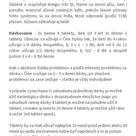
žalúdok a rozprúďuje energiu čchi QI, hlavne na úrovni pľúc, kam i
pomáha smerovať účinok ostatných bylín, pretože hlavné príznaky
tohto syndrómu sú na úrovni hrdla, ktoré odpovedá (podľa TCM)
pľúcam. Súčasne odstraňuje aj kašeľ.
Dávkovanie
- 3x denne 4 tablety, deti od 3 let 3x denne 2
tablety. Obecne sa užívajú v Číne byliny tak, že deti do 4 rokov
užívajú 1/4 dávky dospelého, tj. 3 x 1 – 2 tbl, deti od 5 do 12
rokov užívajú 1/2 dávky dospelého, tj. 3x2 – 4 tbl. a dospelí
potom 3 x 4 – 8 tbl denne.
Inak v akútnom štádiu problémov a podľa intenzity problémov sa
dávka v Číne zvyšuje na 2 – 3 x denní dávky, po zlepšení
problémov sa zase znižuje – všetko je vždy individuálne!
V prípade vynechania či zabudnutia jednotlivej dávky je možné
užiť nasledujúcu dávku v dvojnásobnom množstve (napr. pri
zabudnutí rannej dávky 4 tabliet je možné na poludnie užiť 8
tabliet, rovnako aj miesto 3x denne 4 tablety je možné užiť ráno
a večer 2x6 tabliet apod.).
Tablety by sa mali užívať najlepšie 15 minút pred jedlom alebo 30
minút po jedle (neznamená nutne byť najedený!) a to je potom