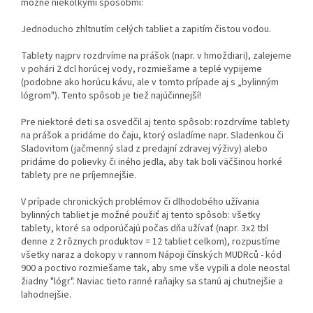
možné niekoľkými spôsobmi:
Jednoducho zhltnutím celých tabliet a zapitím čistou vodou.
Tablety najprv rozdrvíme na prášok (napr. v hmoždiari), zalejeme
v pohári 2 dcl horúcej vody, rozmiešame a teplé vypijeme
(podobne ako horúcu kávu, ale v tomto prípade aj s „bylinným
lógrom"). Tento spôsob je tiež najúčinnejší!
Pre niektoré deti sa osvedčil aj tento spôsob: rozdrvíme tablety
na prášok a pridáme do čaju, ktorý osladíme napr. Sladenkou či
Sladovitom (jačmenný slad z predajní zdravej výživy) alebo
pridáme do polievky či iného jedla, aby tak boli väčšinou horké
tablety pre ne príjemnejšie.
V prípade chronických problémov či dlhodobého užívania
bylinných tabliet je možné použiť aj tento spôsob: všetky
tablety, ktoré sa odporúčajú počas dňa užívať (napr. 3x2 tbl
denne z 2 rôznych produktov = 12 tabliet celkom), rozpustíme
všetky naraz a dokopy v rannom Nápoji čínských MUDRců - kód
900 a poctivo rozmiešame tak, aby sme vše vypili a dole neostal
žiadny "lógr". Naviac tieto ranné raňajky sa stanú aj chutnejšie a
lahodnejšie.