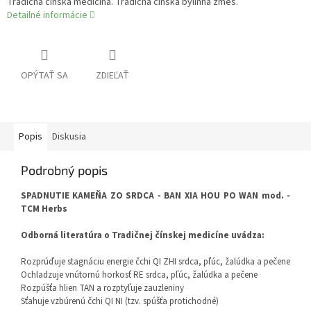
Tradičná čínska medicína. Tradičná čínska bylinná zmes.
Detailné informácie
OPÝTAŤ SA
ZDIEĽAŤ
Popis
Diskusia
Podrobný popis
SPADNUTIE KAMEŇA ZO SRDCA - BAN XIA HOU PO WAN mod. -
TCM Herbs
Odborná literatúra o Tradičnej čínskej medicíne uvádza:
Rozprúďuje stagnáciu energie čchi QI ZHI srdca, pľúc, žalúdka a pečene
Ochladzuje vnútornú horkosť RE srdca, pľúc, žalúdka a pečene
Rozpúšťa hlien TAN a rozptyľuje zauzleniny
Sťahuje vzbúrenú čchi QI NI (tzv. spúšťa protichodné)