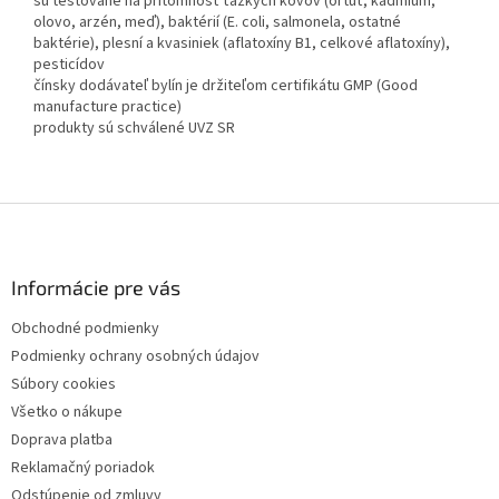
sú testované na prítomnosť ťažkých kovov (ortuť, kadmium,
olovo, arzén, meď), baktérií (E. coli, salmonela, ostatné
baktérie), plesní a kvasiniek (aflatoxíny B1, celkové aflatoxíny),
pesticídov
čínsky dodávateľ bylín je držiteľom certifikátu GMP (Good
manufacture practice)
produkty sú schválené UVZ SR
Z
á
p
ä
Informácie pre vás
t
Obchodné podmienky
i
Podmienky ochrany osobných údajov
e
Súbory cookies
Všetko o nákupe
Doprava platba
Reklamačný poriadok
Odstúpenie od zmluvy