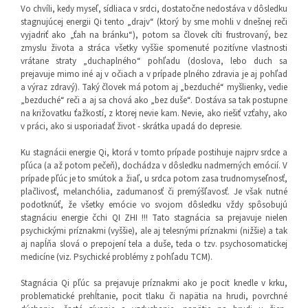
Vo chvíli, kedy myseľ, sídliaca v srdci, dostatočne nedostáva v dôsledku
stagnujúcej energii Qi tento „drajv“ (ktorý by sme mohli v dnešnej reči
vyjadriť ako „ťah na bránku“), potom sa človek cíti frustrovaný, bez
zmyslu života a stráca všetky vyššie spomenuté pozitívne vlastnosti
vrátane straty „duchaplného“ pohľadu (doslova, lebo duch sa
prejavuje mimo iné aj v očiach a v prípade plného zdravia je aj pohľad
a výraz zdravý). Taký človek má potom aj „bezduché“ myšlienky, vedie
„bezduché“ reči a aj sa chová ako „bez duše“. Dostáva sa tak postupne
na križovatku ťažkostí, z ktorej nevie kam. Nevie, ako riešiť vzťahy, ako
v práci, ako si usporiadať život - skrátka upadá do depresie.
Ku stagnácii energie Qi, ktorá v tomto prípade postihuje najprv srdce a
pľúca (a až potom pečeň), dochádza v dôsledku nadmerných emócií. V
prípade pľúc je to smútok a žiaľ, u srdca potom zasa trudnomyseľnosť,
plačlivosť, melanchólia, zadumanosť či premýšľavosť. Je však nutné
podotknúť, že všetky emócie vo svojom dôsledku vždy spôsobujú
stagnáciu energie čchi QI ZHI !!! Tato stagnácia sa prejavuje nielen
psychickými príznakmi (vyššie), ale aj telesnými príznakmi (nižšie) a tak
aj napĺňa slová o prepojení tela a duše, teda o tzv. psychosomatickej
medicíne (viz. Psychické problémy z pohľadu TCM).
Stagnácia Qi pľúc sa prejavuje príznakmi ako je pocit knedle v krku,
problematické prehĺtanie, pocit tlaku či napätia na hrudi, povrchné