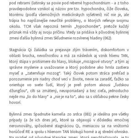
pod rebrami (latinsky sa povie pod reberné hypochondrium - a z toho
pravdepodobne vznikol aj názov pre tzv. hypochondra, čiže človeka,
ktorému (podľa všemožných medicínskych vyšetrení) nič nie je, ale
trápia ho najrôznejšie neurčité problémy, o ktorých referuje svojmu
okoliu. TCM však nepozná termín „hypochonder“, pretože každý
príznak má vždy aj svoju príčinu. Vtedy sa pridáva k pôvodnej bylinnej
zmesi ďalšia bylinná zmes Skľudnenie rozvírenej hladiny (062).
Stagnácia Qi žalúdka sa prejavuje zlým trávením, diskomfortom v
oblasti brucha, nevoľnosťou a má za následok aj vznik hlienu TAN,
ktorý stúpa v protismere do hlavy, blokuje „mozgové otvory“ a tým aj
správne myslenie a uvažovanie a ktorý podobne ako hmla zastiera
myseľ a „zatemňuje mozog“. Taký človek potom stráca prehľad a
porozumenie pre riadny chod vecí v živote, nevie sa zaradiť, ťažko sa
orientuje vo svete ľudí, ktorý je preň potom akousi „ľudskou
džungľou“, cíti sa zmätený, neusporiadaný a bez cieľa, jednoducho
nejde mu „to do hlavy“ a „nie je na to“, ako sa s obľubou pekne česky
hovorí.
Bylinná zmes Spadnutie kameňa zo srdca (081) je ideálna pre všetky
prípady (a že ich dnes je!), ktoré sa objavujú v dôsledku emočnej
nerovnováhy, spôsobené stagnáciou Qi, meniacou sa na vnútornú
horúčosť RE a spolu s hlienom TAN blokujú horné a aj strední ohnisko.
Na rozdiel od pôvodnej klasickej zmesi, ktorá neochladzovala, je tu