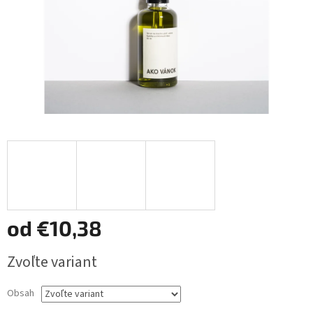
od
€10,38
Jednotková
Zvoľte variant
cena:
Obsah