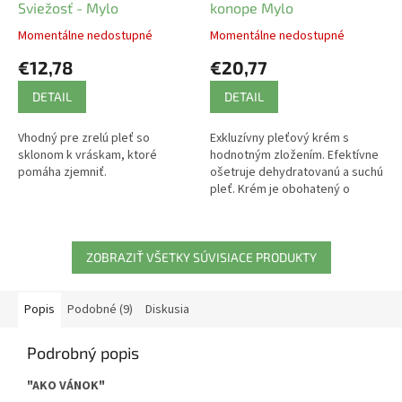
Sviežosť - Mylo
konope Mylo
Momentálne nedostupné
Momentálne nedostupné
€12,78
€20,77
DETAIL
DETAIL
Vhodný pre zrelú pleť so
Exkluzívny pleťový krém s
sklonom k vráskam, ktoré
hodnotným zložením. Efektívne
pomáha zjemniť.
ošetruje dehydratovanú a suchú
pleť. Krém je obohatený o
rastlinné zložky: bakuchiol,
exktrakt zo zeleného čaju,
goji,...
ZOBRAZIŤ VŠETKY SÚVISIACE PRODUKTY
Popis
Podobné (9)
Diskusia
Podrobný popis
"AKO VÁNOK"