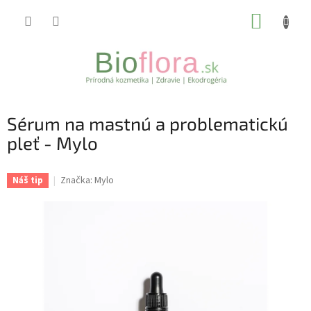
Prejsť
NÁKUP
na
obsah
KOŠÍK
Sérum na mastnú a problematickú
pleť - Mylo
Značka:
Mylo
Náš tip