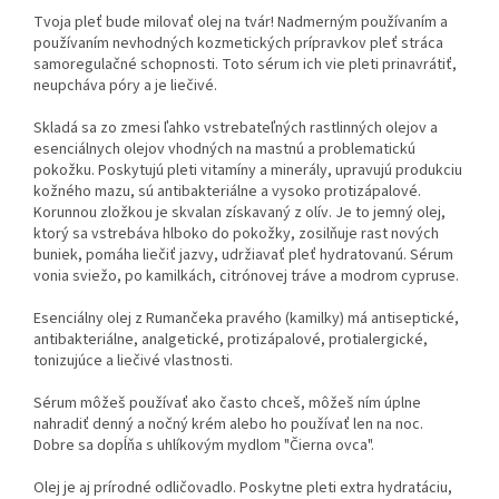
Tvoja pleť bude milovať olej na tvár! Nadmerným používaním a
používaním nevhodných kozmetických prípravkov pleť stráca
samoregulačné schopnosti. Toto sérum ich vie pleti prinavrátiť,
neupcháva póry a je liečivé.
Skladá sa zo zmesi ľahko vstrebateľných rastlinných olejov a
esenciálnych olejov vhodných na mastnú a problematickú
pokožku. Poskytujú pleti vitamíny a minerály, upravujú produkciu
kožného mazu, sú antibakteriálne a vysoko protizápalové.
Korunnou zložkou je skvalan získavaný z olív. Je to jemný olej,
ktorý sa vstrebáva hlboko do pokožky, zosilňuje rast nových
buniek, pomáha liečiť jazvy, udržiavať pleť hydratovanú. Sérum
vonia sviežo, po kamilkách, citrónovej tráve a modrom cypruse.
Esenciálny olej z Rumančeka pravého (kamilky) má antiseptické,
antibakteriálne, analgetické, protizápalové, protialergické,
tonizujúce a liečivé vlastnosti.
Sérum môžeš používať ako často chceš, môžeš ním úplne
nahradiť denný a nočný krém alebo ho používať len na noc.
Dobre sa dopĺňa s uhlíkovým mydlom "Čierna ovca".
Olej je aj prírodné odličovadlo. Poskytne pleti extra hydratáciu,