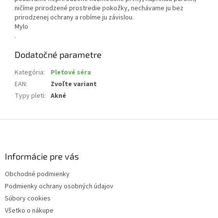
ničíme prirodzené prostredie pokožky, nechávame ju bez
prirodzenej ochrany a robíme ju závislou.
Mylo
.
Dodatočné parametre
Kategória
:
Pleťové séra
EAN
:
Zvoľte variant
Typy pleti
:
Akné
Z
á
p
ä
Informácie pre vás
t
Obchodné podmienky
i
Podmienky ochrany osobných údajov
e
Súbory cookies
Všetko o nákupe