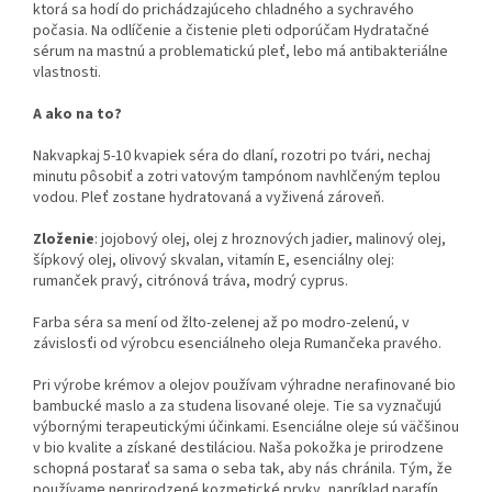
ktorá sa hodí do prichádzajúceho chladného a sychravého
počasia. Na odlíčenie a čistenie pleti odporúčam Hydratačné
sérum na mastnú a problematickú pleť, lebo má antibakteriálne
vlastnosti.
A ako na to?
Nakvapkaj 5-10 kvapiek séra do dlaní, rozotri po tvári, nechaj
minutu pôsobiť a zotri vatovým tampónom navhlčeným teplou
vodou. Pleť zostane hydratovaná a vyživená zároveň.
Zloženie
: jojobový olej, olej z hroznových jadier, malinový olej,
šípkový olej, olivový skvalan, vitamín E, esenciálny olej:
rumanček pravý, citrónová tráva, modrý cyprus.
Farba séra sa mení od žlto-zelenej až po modro-zelenú, v
závislosťi od výrobcu esenciálneho oleja Rumančeka pravého.
Pri výrobe krémov a olejov používam výhradne nerafinované bio
bambucké maslo a za studena lisované oleje. Tie sa vyznačujú
výbornými terapeutickými účinkami. Esenciálne oleje sú väčšinou
v bio kvalite a získané destiláciou. Naša pokožka je prirodzene
schopná postarať sa sama o seba tak, aby nás chránila. Tým, že
používame neprirodzené kozmetické prvky, napríklad parafín,