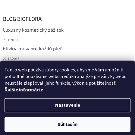
BLOG BIOFLORA
Luxusný kozmetický zážitok
21.1.2018
Elixíry krásy pre každú pleť
22.10.2017
Spoznajte prírodnú kozmetiku Sante
Tento web používa súbory cookies, aby sme Vám umožnili
pohodlné používanie webu a vďaka analýze prevádzky webu
10.10.2017
neustále zlepšovali jeho funkcie, výkon a použiteľnosť.
Ďalšie informácie
.
Vytvoril Shoptet
Nastavenie
Copyright 2026
Bioflora.sk
. Všetky práva vyhradené.
Upraviť
Súhlasím
nastavenie cookies