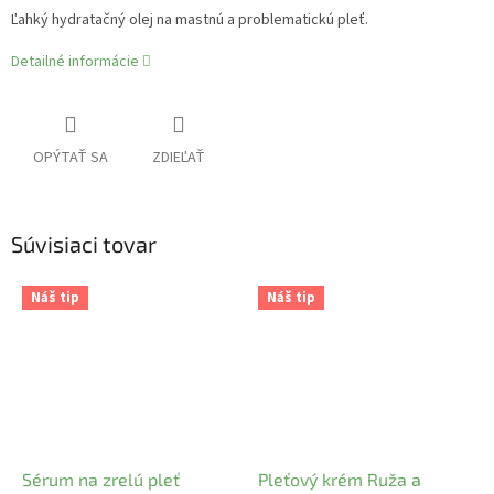
Ľahký hydratačný olej na mastnú a problematickú pleť.
Detailné informácie
OPÝTAŤ SA
ZDIEĽAŤ
Súvisiaci tovar
Náš tip
Náš tip
Sérum na zrelú pleť
Pleťový krém Ruža a