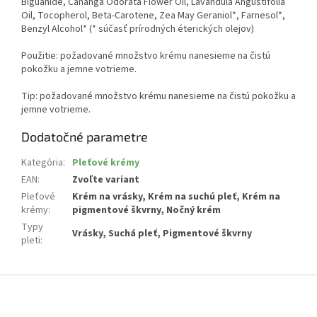
Biguanide, Cananga Odorata Flower Oil, Lavandula Angustifolia
Oil, Tocopherol, Beta-Carotene, Zea May Geraniol*, Farnesol*,
Benzyl Alcohol* (* súčasť prírodných éterických olejov)
Použitie: požadované množstvo krému nanesieme na čistú
pokožku a jemne votrieme.
Tip: požadované množstvo krému nanesieme na čistú pokožku a
jemne votrieme.
Dodatočné parametre
Kategória
:
Pleťové krémy
EAN
:
Zvoľte variant
Pleťové
Krém na vrásky, Krém na suchú pleť, Krém na
krémy
:
pigmentové škvrny, Nočný krém
Typy
Vrásky, Suchá pleť, Pigmentové škvrny
pleti
:
Z
á
p