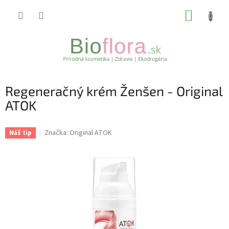
Prejsť
NÁKUP
na
obsah
KOŠÍK
Regeneračný krém Ženšen - Original
ATOK
Značka:
Original ATOK
Náš tip