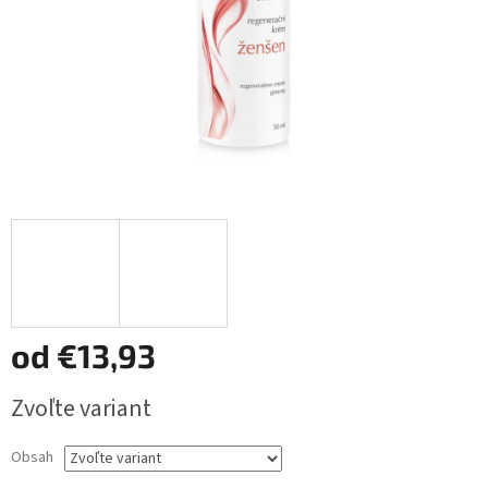
od
€13,93
Jednotková
Zvoľte variant
cena:
Obsah