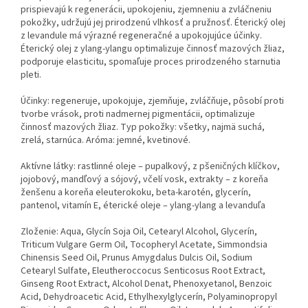
prispievajú k regenerácii, upokojeniu, zjemneniu a zvláčneniu
pokožky, udržujú jej prirodzenú vlhkosť a pružnosť. Éterický olej
z levandule má výrazné regeneračné a upokojujúce účinky.
Éterický olej z ylang-ylangu optimalizuje činnosť mazových žliaz,
podporuje elasticitu, spomaľuje proces prirodzeného starnutia
pleti.
Účinky: regeneruje, upokojuje, zjemňuje, zvláčňuje, pôsobí proti
tvorbe vrások, proti nadmernej pigmentácii, optimalizuje
činnosť mazových žliaz. Typ pokožky: všetky, najmä suchá,
zrelá, starnúca. Aróma: jemné, kvetinové.
Aktívne látky: rastlinné oleje – pupalkový, z pšeničných klíčkov,
jojobový, mandľový a sójový, včelí vosk, extrakty – z koreňa
ženšenu a koreňa eleuterokoku, beta-karotén, glycerín,
pantenol, vitamín E, éterické oleje – ylang-ylang a levanduľa
Zloženie: Aqua, Glycín Soja Oil, Cetearyl Alcohol, Glycerín,
Triticum Vulgare Germ Oil, Tocopheryl Acetate, Simmondsia
Chinensis Seed Oil, Prunus Amygdalus Dulcis Oil, Sodium
Cetearyl Sulfate, Eleutheroccocus Senticosus Root Extract,
Ginseng Root Extract, Alcohol Denat, Phenoxyetanol, Benzoic
Acid, Dehydroacetic Acid, Ethylhexylglycerín, Polyaminopropyl