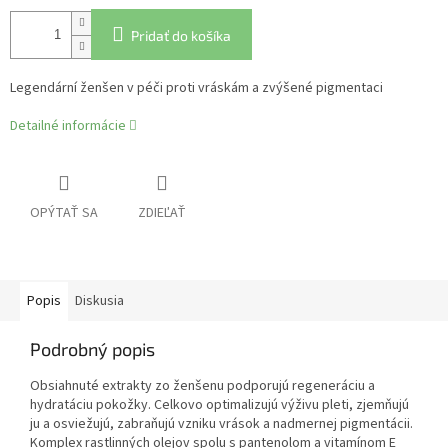
Pridať do košíka
Legendární ženšen v péči proti vráskám a zvýšené pigmentaci
Detailné informácie
OPÝTAŤ SA
ZDIEĽAŤ
Popis
Diskusia
Podrobný popis
Obsiahnuté extrakty zo ženšenu podporujú regeneráciu a
hydratáciu pokožky. Celkovo optimalizujú výživu pleti, zjemňujú
ju a osviežujú, zabraňujú vzniku vrások a nadmernej pigmentácii.
Komplex rastlinných olejov spolu s pantenolom a vitamínom E