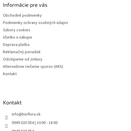
ä
Informácie pre vás
t
Obchodné podmienky
i
Podmienky ochrany osobných údajov
e
Súbory cookies
Všetko o nákupe
Doprava platba
Reklamačný poriadok
Odstúpenie od zmluvy
Alternatívne riešenie sporov (ARS)
Kontakt
Kontakt
info
@
bioflora.sk
0949 020 054 | 10:00 - 18:00