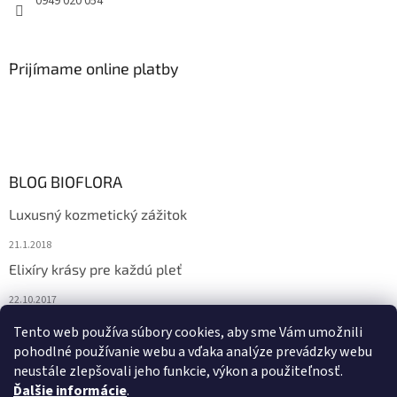
0949 020 054
Prijímame online platby
BLOG BIOFLORA
Luxusný kozmetický zážitok
21.1.2018
Elixíry krásy pre každú pleť
22.10.2017
Spoznajte prírodnú kozmetiku Sante
Tento web používa súbory cookies, aby sme Vám umožnili
pohodlné používanie webu a vďaka analýze prevádzky webu
10.10.2017
neustále zlepšovali jeho funkcie, výkon a použiteľnosť.
Ďalšie informácie
.