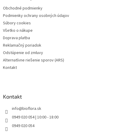
t
Obchodné podmienky
i
Podmienky ochrany osobných údajov
e
Súbory cookies
Všetko o nákupe
Doprava platba
Reklamačný poriadok
Odstúpenie od zmluvy
Alternatívne riešenie sporov (ARS)
Kontakt
Kontakt
info
@
bioflora.sk
0949 020 054 | 10:00 - 18:00
0949 020 054