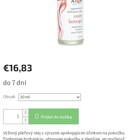
€16,83
Jednotková
do 7 dní
cena:
Obsah
Pridať do košíka
Výživný pleťový olej s výrazne upokojujúcim účinkom na pokožku.
Podporuje hydratáciu, obnovuje pokožku a zlepšuje jej pružnosť.