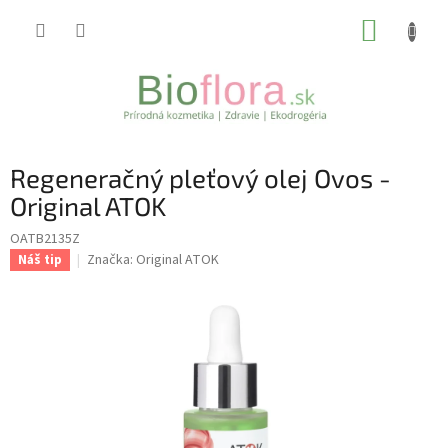
Prejsť
NÁKUP
na
obsah
KOŠÍK
Regeneračný pleťový olej Ovos -
Original ATOK
OATB2135Z
Značka:
Original ATOK
Náš tip