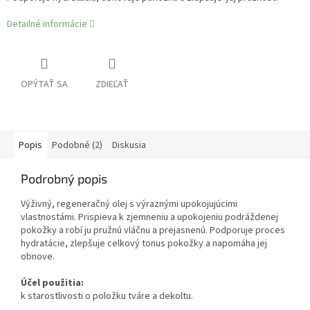
Detailné informácie
OPÝTAŤ SA
ZDIEĽAŤ
Popis
Podobné (2)
Diskusia
Podrobný popis
Výživný, regeneračný olej s výraznými upokojujúcimi
vlastnostámi. Prispieva k zjemneniu a upokojeniu podráždenej
pokožky a robí ju pružnú vláčnu a prejasnenú. Podporuje proces
hydratácie, zlepšuje celkový tonus pokožky a napomáha jej
obnove.
Účel použitia:
k starostlivosti o položku tváre a dekoltu.