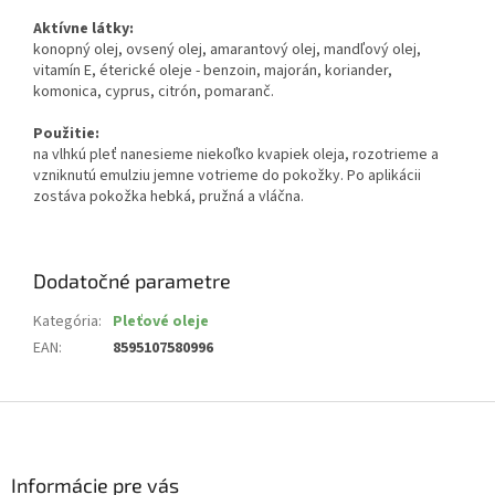
Aktívne látky:
konopný olej, ovsený olej, amarantový olej, mandľový olej,
vitamín E, éterické oleje - benzoin, majorán, koriander,
komonica, cyprus, citrón, pomaranč.
Použitie:
na vlhkú pleť nanesieme niekoľko kvapiek oleja, rozotrieme a
vzniknutú emulziu jemne votrieme do pokožky. Po aplikácii
zostáva pokožka hebká, pružná a vláčna.
Dodatočné parametre
Kategória
:
Pleťové oleje
EAN
:
8595107580996
Z
á
p
ä
Informácie pre vás