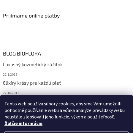
Prijímame online platby
BLOG BIOFLORA
Luxusný kozmetický zážitok
21.1.2018
Elixíry krásy pre každú pleť
22.10.2017
Spoznajte prírodnú kozmetiku Sante
Tento web používa súbory cookies, aby sme Vám umožnili
pohodlné používanie webu a vďaka analýze prevádzky webu
10.10.2017
neustále zlepšovali jeho funkcie, výkon a použiteľnosť.
Ďalšie informácie
.