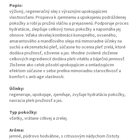
Popis:
výživný, regeneračný olej s výraznými upokojujúcimi
vlastnosťami. Prispieva k zjemneniu a upokojeniu podráždenej
pokožky a robí ju pružnú vláčnu a prejasnenú. Podporuje proces
hydratácie, zlepšuje celkový tonus pokožky a napomáha jej
obnove. Vďaka skvelej kombinácii konopného, ​​ovseného, ​​
amarantového a mandľového oleja má mimoriadne účinky na
suchú a ekzematickú pleť, súčasne ho ocenia pleť zrelá, ktoré
dodáva pružnosť, oživenie a jas. Vhodne zvolené zloženie
celkových ingrediencií dodáva pleti vitalitu a báječnú jemnosť.
Zloženie ako celok pôsobí upokojujúcim a omladzujúcim
efektom súčasne v sebe prelína mimoriadnu starostlivosť a
komfort s anti-age vlastnosti.
Účinky:
regeneruje, upokojuje, zjemňuje, zvyšuje hydratáciu pokožky,
navracia pleti pružnosť a jas.
Typ pokožky:
všetky, vrátane citlivej a zrelej.
Aróma:
jemné, púdrovo hodvábne, s citrusovým nádychom čistoty.