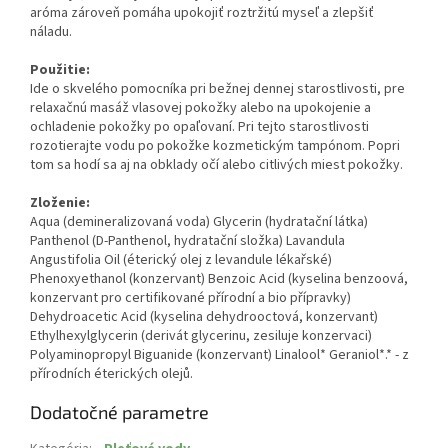
aróma zároveň pomáha upokojiť roztržitú myseľ a zlepšiť
náladu.
Použitie:
Ide o skvelého pomocníka pri bežnej dennej starostlivosti, pre
relaxačnú masáž vlasovej pokožky alebo na upokojenie a
ochladenie pokožky po opaľovaní. Pri tejto starostlivosti
rozotierajte vodu po pokožke kozmetickým tampónom. Popri
tom sa hodí sa aj na obklady očí alebo citlivých miest pokožky.
Zloženie:
Aqua (demineralizovaná voda) Glycerin (hydratační látka)
Panthenol (D-Panthenol, hydratační složka) Lavandula
Angustifolia Oil (éterický olej z levandule lékařské)
Phenoxyethanol (konzervant) Benzoic Acid (kyselina benzoová,
konzervant pro certifikované přírodní a bio přípravky)
Dehydroacetic Acid (kyselina dehydrooctová, konzervant)
Ethylhexylglycerin (derivát glycerinu, zesiluje konzervaci)
Polyaminopropyl Biguanide (konzervant) Linalool* Geraniol*.* - z
přírodních éterických olejů.
Dodatočné parametre