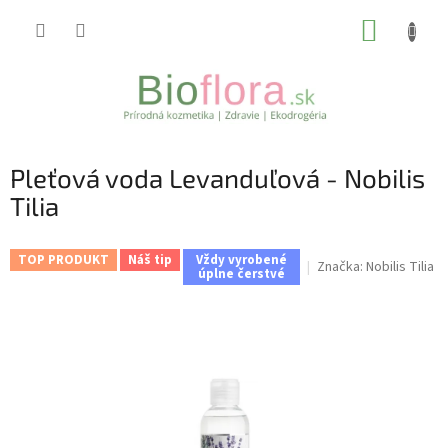
Prejsť
NÁKUP
na
obsah
KOŠÍK
Pleťová voda Levanduľová - Nobilis
Tilia
TOP PRODUKT
Náš tip
Vždy vyrobené
Značka:
Nobilis Tilia
úplne čerstvé