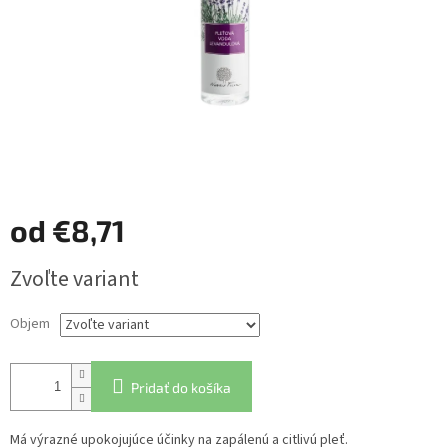
od
€8,71
Jednotková
Zvoľte variant
cena:
Objem
Pridať do košíka
Má výrazné upokojujúce účinky na zapálenú a citlivú pleť.