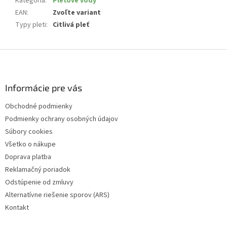
Kategória
:
Pleťové vody
EAN
:
Zvoľte variant
Typy pleti
:
Citlivá pleť
Z
á
p
ä
Informácie pre vás
t
Obchodné podmienky
i
Podmienky ochrany osobných údajov
e
Súbory cookies
Všetko o nákupe
Doprava platba
Reklamačný poriadok
Odstúpenie od zmluvy
Alternatívne riešenie sporov (ARS)
Kontakt