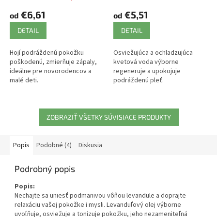
€6,61
€5,51
od
od
DETAIL
DETAIL
Hojí podráždenú pokožku
Osviežujúca a ochladzujúca
poškodenú, zmierňuje zápaly,
kvetová voda výborne
ideálne pre novorodencov a
regeneruje a upokojuje
malé deti.
podráždenú pleť.
ZOBRAZIŤ VŠETKY SÚVISIACE PRODUKTY
Popis
Podobné (4)
Diskusia
Podrobný popis
Popis:
Nechajte sa uniesť podmanivou vôňou levandule a doprajte
relaxáciu vašej pokožke i mysli. Levanduľový olej výborne
uvoľňuje, osviežuje a tonizuje pokožku, jeho nezameniteľná