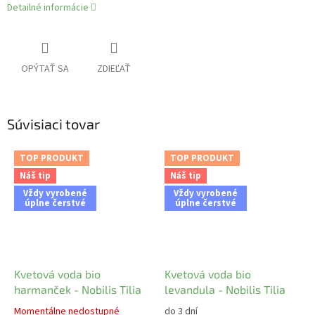
Detailné informácie
OPÝTAŤ SA
ZDIEĽAŤ
Súvisiaci tovar
TOP PRODUKT
TOP PRODUKT
Náš tip
Náš tip
Vždy vyrobené
Vždy vyrobené
úplne čerstvé
úplne čerstvé
Kvetová voda bio
Kvetová voda bio
harmanček - Nobilis Tilia
levandula - Nobilis Tilia
Momentálne nedostupné
do 3 dní