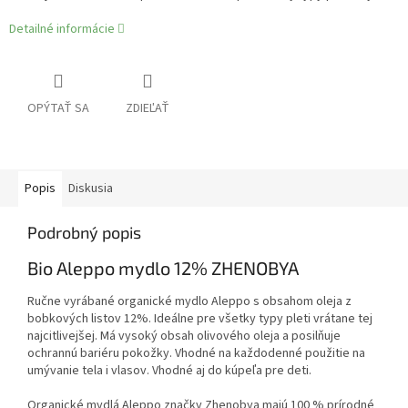
Detailné informácie
OPÝTAŤ SA
ZDIEĽAŤ
Popis
Diskusia
Podrobný popis
Bio Aleppo mydlo 12% ZHENOBYA
Ručne vyrábané organické mydlo Aleppo s obsahom oleja z
bobkových listov 12%. Ideálne pre všetky typy pleti vrátane tej
najcitlivejšej. Má vysoký obsah olivového oleja a posilňuje
ochrannú bariéru pokožky. Vhodné na každodenné použitie na
umývanie tela i vlasov. Vhodné aj do kúpeľa pre deti.
Organické mydlá Aleppo značky Zhenobya majú 100 % prírodné