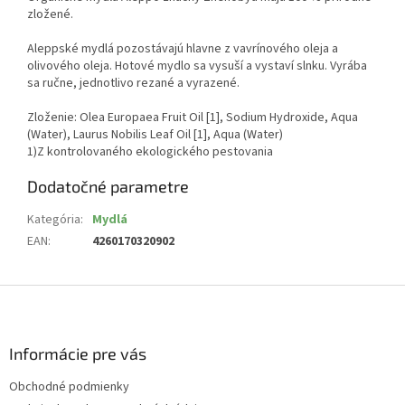
zložené.
Aleppské mydlá pozostávajú hlavne z vavrínového oleja a
olivového oleja. Hotové mydlo sa vysuší a vystaví slnku. Vyrába
sa ručne, jednotlivo rezané a vyrazené.
Zloženie: Olea Europaea Fruit Oil [1], Sodium Hydroxide, Aqua
(Water), Laurus Nobilis Leaf Oil [1], Aqua (Water)
1)Z kontrolovaného ekologického pestovania
Dodatočné parametre
Kategória
:
Mydlá
EAN
:
4260170320902
Z
á
p
ä
Informácie pre vás
t
Obchodné podmienky
i