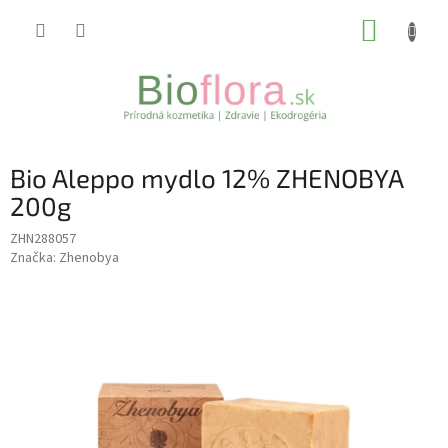
Prejsť
NÁKUP
na
obsah
KOŠÍK
Bio Aleppo mydlo 12% ZHENOBYA
200g
ZHN288057
Značka:
Zhenobya