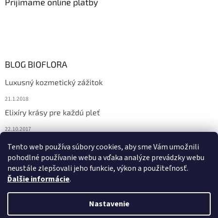
Prijímame online platby
BLOG BIOFLORA
Luxusný kozmetický zážitok
21.1.2018
Elixíry krásy pre každú pleť
22.10.2017
Spoznajte prírodnú kozmetiku Sante
Tento web používa súbory cookies, aby sme Vám umožnili
pohodlné používanie webu a vďaka analýze prevádzky webu
10.10.2017
neustále zlepšovali jeho funkcie, výkon a použiteľnosť.
Ďalšie informácie
.
Vytvoril Shoptet
Nastavenie