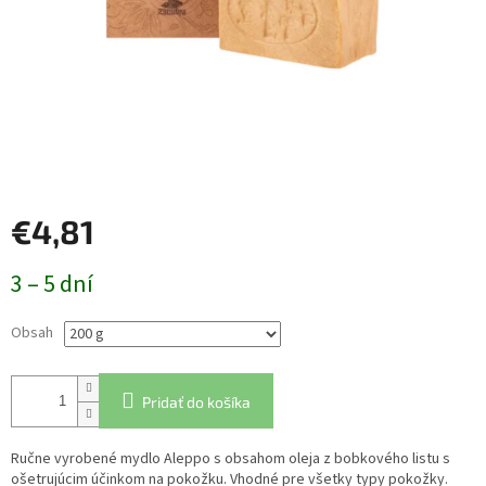
€4,81
Jednotková
3 – 5 dní
cena:
Obsah
Pridať do košíka
Ručne vyrobené mydlo Aleppo s obsahom oleja z bobkového listu s
ošetrujúcim účinkom na pokožku. Vhodné pre všetky typy pokožky.