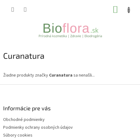
Prejsť
NÁKUP
na
obsah
KOŠÍK
Curanatura
Žiadne produkty značky
Curanatura
sa nenašli...
Z
á
p
ä
Informácie pre vás
t
Obchodné podmienky
i
Podmienky ochrany osobných údajov
e
Súbory cookies