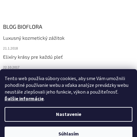
BLOG BIOFLORA
Luxusný kozmetický zážitok
21.1.2018
Elixíry krásy pre každú pleť
22.10.2017
Spoznajte prírodnú kozmetiku Sante
Tento web používa súbory cookies, aby sme Vám umožnili
pohodlné používanie webu a vďaka analýze prevádzky webu
10.10.2017
neustále zlepšovali jeho funkcie, výkon a použiteľnosť.
Ďalšie informácie
.
Vytvoril Shoptet
Nastavenie
Copyright 2026
Bioflora.sk
. Všetky práva vyhradené.
Upraviť
Súhlasím
nastavenie cookies