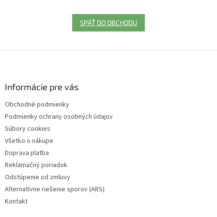
SPÄŤ DO OBCHODU
Z
á
p
ä
Informácie pre vás
t
Obchodné podmienky
i
Podmienky ochrany osobných údajov
e
Súbory cookies
Všetko o nákupe
Doprava platba
Reklamačný poriadok
Odstúpenie od zmluvy
Alternatívne riešenie sporov (ARS)
Kontakt