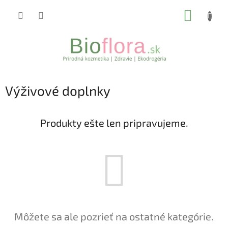
Prejsť
NÁKUP
na
obsah
KOŠÍK
Výživové doplnky
Produkty ešte len pripravujeme.
Môžete sa ale pozrieť na ostatné kategórie.