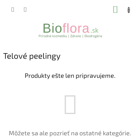
Prejsť
NÁKUP
na
obsah
KOŠÍK
Telové peelingy
Produkty ešte len pripravujeme.
Môžete sa ale pozrieť na ostatné kategórie.