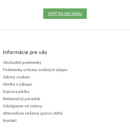
SPÄŤ DO OBCHODU
Z
á
p
ä
Informácie pre vás
t
Obchodné podmienky
i
Podmienky ochrany osobných údajov
e
Súbory cookies
Všetko o nákupe
Doprava platba
Reklamačný poriadok
Odstúpenie od zmluvy
Alternatívne riešenie sporov (ARS)
Kontakt