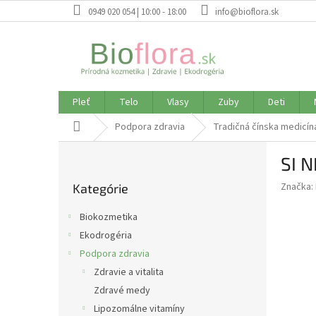
Prejsť
0949 020 054 | 10:00 - 18:00
info@bioflora.sk
na
obsah
Pleť
Telo
Vlasy
Zuby
Deti
Domov
Podpora zdravia
Tradičná čínska medicín
B
SI 
o
Preskočiť
č
Značka:
Kategórie
kategórie
n
ý
Biokozmetika
p
Ekodrogéria
a
Podpora zdravia
n
e
Zdravie a vitalita
l
Zdravé medy
Lipozomálne vitamíny