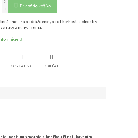
Pridať do košíka
linná zmes na podráždenie, pocit horkosti a plnosti v
ové ruky a nohy. Tréma.
informácie
OPÝTAŤ SA
ZDIEĽAŤ
nie, pocit na vracanie s hnačkou či nafukovaním