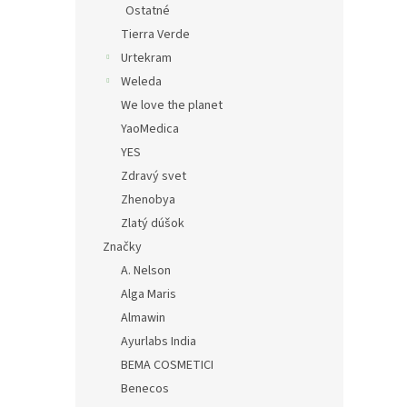
Ostatné
Tierra Verde
Urtekram
Weleda
We love the planet
YaoMedica
YES
Zdravý svet
Zhenobya
Zlatý dúšok
Značky
A. Nelson
Alga Maris
Almawin
Ayurlabs India
BEMA COSMETICI
Benecos