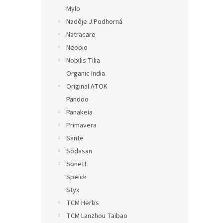
Mylo
Naděje J.Podhorná
Natracare
Neobio
Nobilis Tilia
Organic India
Original ATOK
Pandoo
Panakeia
Primavera
Sante
Sodasan
Sonett
Speick
Styx
TCM Herbs
TCM Lanzhou Taibao