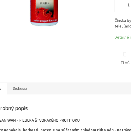
Čínska by
tele, ľad
Detailné 
TLAČ
s
Diskusia
robný popis
I SAN WAN - PILULKA ŠTVORAKÉHO PROTITOKU
ty nepokoja, horkosti, potenie so súčasným chladom rúk a nôh - netráve