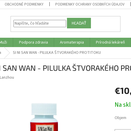
OBCHODNÉ PODMIENKY
PODMIENKY OCHRANY OSOBNÝCH ÚDAJOV
HĽADAŤ
Muži
Podpora zdravia
Aromaterapia
Prírodná lekáreň
a
SI NI SAN WAN - PILULKA ŠTVORAKÉHO PROTITOKU
NI SAN WAN - PILULKA ŠTVORAKÉHO P
Lanzhou
€10
Jednotk
Na sk
cena:
Objem