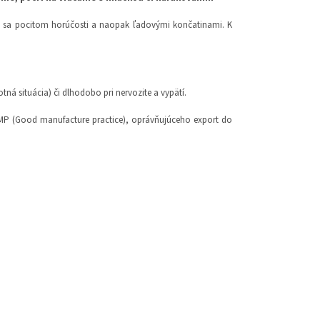
cu sa pocitom horúčosti a naopak ľadovými končatinami. K
ná situácia) či dlhodobo pri nervozite a vypätí.
GMP (Good manufacture practice), oprávňujúceho export do