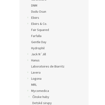
DNM
Dudu Osun
Elixirs
Elixirs & Co.
Fair Squared
Farfalla
Gentle Day
Hydrophil
Jack N´Jill
Hanus
Laboratoires de Biarritz
Lavera
Logona
MRL
Mycomedica
Čínske huby
Detské sirupy