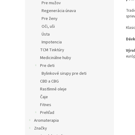
Pre mužov
Tradi
Regenerácia únava
sprie
Pre ženy
Oči, uši
Klasi
Ústa
Dávk
Impotencia
TCM Tinktúry
Výro
európ
Medicinálne huby
Pre deti
Bylinkové sirupy pre deti
CBD a CBG
Rastlinné oleje
Čaje
Fitnes
Prehľad
Aromaterapia
Značky