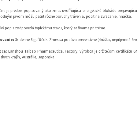
čne je predpis popisovaný ako zmes uvoľňujúca energetickú blokádu prejavujú
vodným javom môžu patriť rôzne poruchy trávenia, pocit na zvracanie, hnačka.
cký popis zodpovedá typickému stavu, ktorý zažívame pri tréme.
ovanie:
3x denne 8 guľôčok. Zmes sa podáva preventívne (skúška, nepríjemná život
bca:
Lanzhou Taibao Pharmaceutical Factory. Výrobca je držiteľom certifikátu 
skych krajín, Austrálie, Japonska.