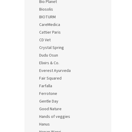
Bio Planet
Biosolis
BIOTURM
CareMedica
Cattier Paris
CD Vet
Crystal Spring
Dudu Osun
Elixirs & Co.
Everest Ayurveda
Fair Squared
Farfalla
Ferrotone
Gentle Day
Good Nature
Hands of veggies
Hanus