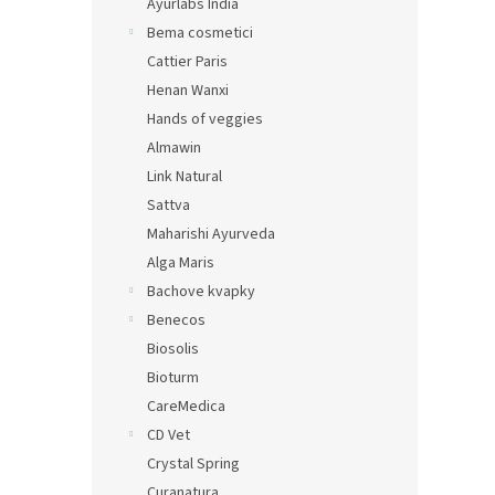
Ayurlabs India
Bema cosmetici
Cattier Paris
Henan Wanxi
Hands of veggies
Almawin
Link Natural
Sattva
Maharishi Ayurveda
Alga Maris
Bachove kvapky
Benecos
Biosolis
Bioturm
CareMedica
CD Vet
Crystal Spring
Curanatura