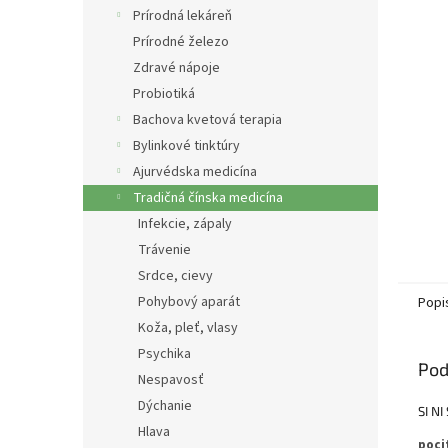
Prírodná lekáreň
Prírodné železo
Zdravé nápoje
Probiotiká
Bachova kvetová terapia
Bylinkové tinktúry
Ajurvédska medicína
Tradičná čínska medicína
Infekcie, zápaly
Trávenie
Srdce, cievy
Pohybový aparát
Popi
Koža, pleť, vlasy
Psychika
Pod
Nespavosť
Dýchanie
SI N
Hlava
poci