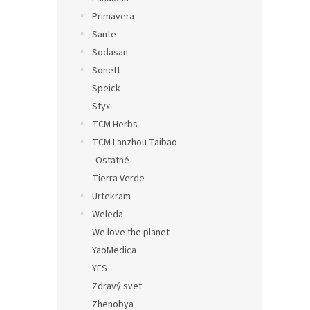
Primavera
Sante
Sodasan
Sonett
Speick
Styx
TCM Herbs
TCM Lanzhou Taibao
Ostatné
Tierra Verde
Urtekram
Weleda
We love the planet
YaoMedica
YES
Zdravý svet
Zhenobya