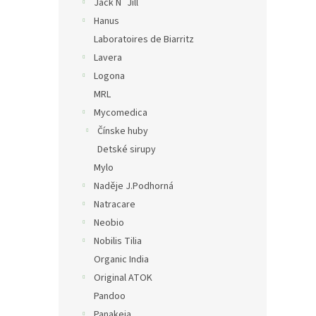
Jack N´Jill
Hanus
Laboratoires de Biarritz
Lavera
Logona
MRL
Mycomedica
Čínske huby
Detské sirupy
Mylo
Naděje J.Podhorná
Natracare
Neobio
Nobilis Tilia
Organic India
Original ATOK
Pandoo
Panakeia