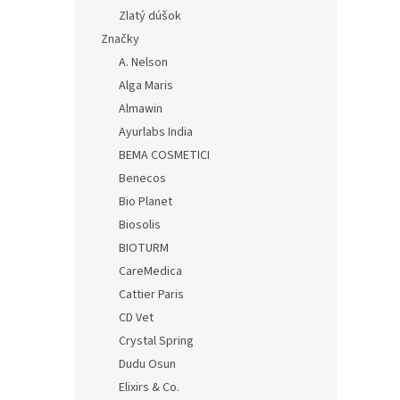
Zlatý dúšok
Značky
A. Nelson
Alga Maris
Almawin
Ayurlabs India
BEMA COSMETICI
Benecos
Bio Planet
Biosolis
BIOTURM
CareMedica
Cattier Paris
CD Vet
Crystal Spring
Dudu Osun
Elixirs & Co.