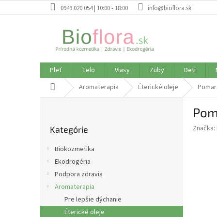
Prejsť
0949 020 054 | 10:00 - 18:00
info@bioflora.sk
na
obsah
Pleť
Telo
Vlasy
Zuby
Deti
Domov
Aromaterapia
Éterické oleje
Pomara
B
Poma
o
Preskočiť
č
Značka:
Kategórie
kategórie
n
ý
Biokozmetika
p
Ekodrogéria
a
Podpora zdravia
n
e
Aromaterapia
l
Pre lepšie dýchanie
Éterické oleje