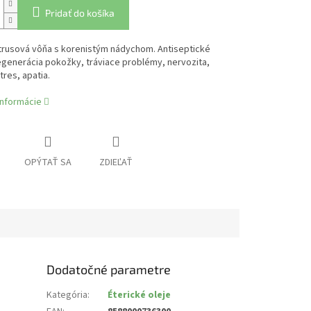
Pridať do košíka
trusová vôňa s korenistým nádychom. Antiseptické
egenerácia pokožky, tráviace problémy, nervozita,
tres, apatia.
informácie
OPÝTAŤ SA
ZDIEĽAŤ
Dodatočné parametre
Kategória
:
Éterické oleje