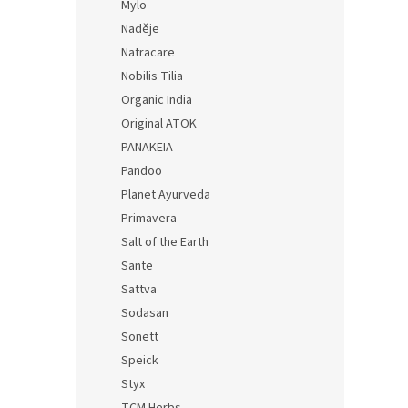
Mylo
Naděje
Natracare
Nobilis Tilia
Organic India
Original ATOK
PANAKEIA
Pandoo
Planet Ayurveda
Primavera
Salt of the Earth
Sante
Sattva
Sodasan
Sonett
Speick
Styx