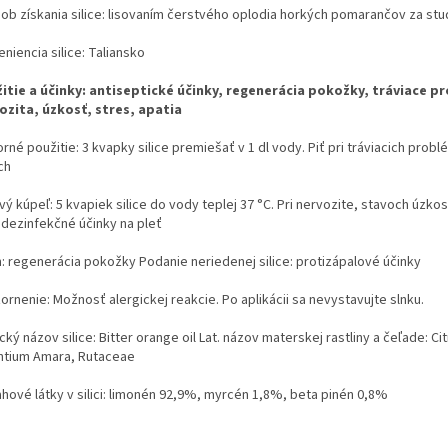
ob získania silice: lisovaním čerstvého oplodia horkých pomarančov za st
niencia silice: Taliansko
itie a účinky: antiseptické účinky, regenerácia pokožky, tráviace p
ozita, úzkosť, stres, apatia
rné použitie: 3 kvapky silice premiešať v 1 dl vody. Piť pri tráviacich prob
ch
ý kúpeľ: 5 kvapiek silice do vody teplej 37 °C. Pri nervozite, stavoch úzkos
 dezinfekčné účinky na pleť
: regenerácia pokožky Podanie neriedenej silice: protizápalové účinky
rnenie: Možnosť alergickej reakcie. Po aplikácii sa nevystavujte slnku.
cký názov silice: Bitter orange oil Lat. názov materskej rastliny a čeľade: Ci
ntium Amara, Rutaceae
hové látky v silici: limonén 92,9%, myrcén 1,8%, beta pinén 0,8%