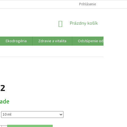
SÚBORY COOKIES
VŠETKO O NÁKUPE
Prihlásenie
DOPRAVA PLATBA
R
NÁKUPNÝ
Prázdny košík
KOŠÍK
Ekodrogéria
Zdravie a vitalita
Odstúpenie od zmluvy
12
ová
lade