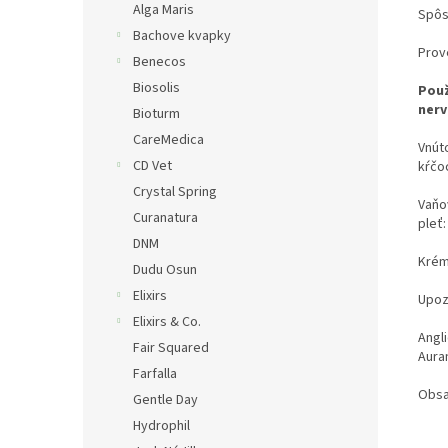
Alga Maris
Spôs
Bachove kvapky
Prove
Benecos
Biosolis
Použ
nerv
Bioturm
CareMedica
Vnúto
CD Vet
kŕčo
Crystal Spring
Vaňov
Curanatura
pleť:
DNM
Krém
Dudu Osun
Elixirs
Upozo
Elixirs & Co.
Angli
Fair Squared
Aura
Farfalla
Obsa
Gentle Day
Hydrophil