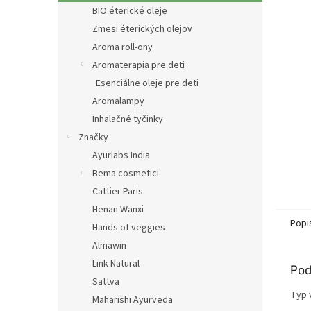
BIO éterické oleje
Zmesi éterických olejov
Aroma roll-ony
Aromaterapia pre deti
Esenciálne oleje pre deti
Aromalampy
Inhalačné tyčinky
Značky
Ayurlabs India
Bema cosmetici
Cattier Paris
Henan Wanxi
Popi
Hands of veggies
Almawin
Link Natural
Pod
Sattva
Typ 
Maharishi Ayurveda