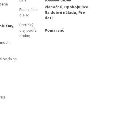
EAN
:
8588000736300
udena
Vianočné, Upokojujúce,
Esenciálne
Na dobrú náladu, Pre
oleje
:
deti
Éterický
roblémy,
olej podľa
Pomaranč
druhu
:
lémoch,
ti Voda na
trus