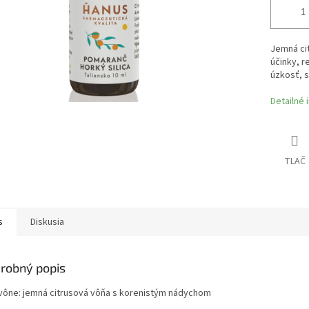
Jemná ci
účinky, r
úzkosť, s
Detailné 
TLAČ
s
Diskusia
robný popis
vône: jemná citrusová vôňa s korenistým nádychom