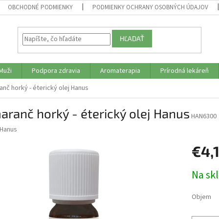
OBCHODNÉ PODMIENKY
PODMIENKY OCHRANY OSOBNÝCH ÚDAJOV
HĽADAŤ
Muži
Podpora zdravia
Aromaterapia
Prírodná lekáreň
nč horký - éterický olej Hanus
ranč horký - éterický olej Hanus
HAN6300
Hanus
€4,
Jednotk
Na sk
cena:
Objem