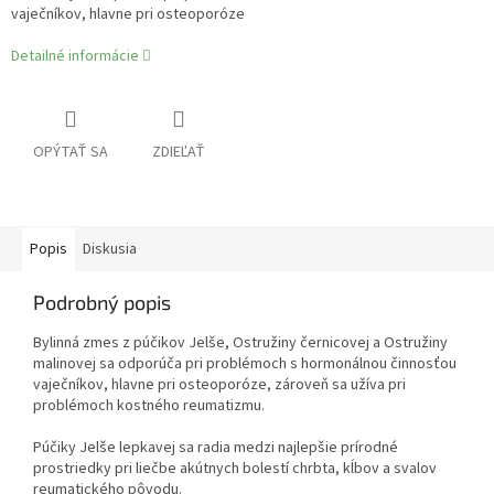
vaječníkov, hlavne pri osteoporóze
Detailné informácie
OPÝTAŤ SA
ZDIEĽAŤ
Popis
Diskusia
Podrobný popis
Bylinná zmes z púčikov Jelše, Ostružiny černicovej a Ostružiny
malinovej sa odporúča pri problémoch s hormonálnou činnosťou
vaječníkov, hlavne pri osteoporóze, zároveň sa užíva pri
problémoch kostného reumatizmu.
Púčiky Jelše lepkavej sa radia medzi najlepšie prírodné
prostriedky pri liečbe akútnych bolestí chrbta, kĺbov a svalov
reumatického pôvodu.