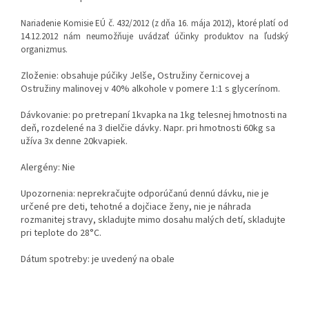
Nariadenie Komisie EÚ č. 432/2012 (z dňa 16. mája 2012), ktoré platí od
14.12.2012 nám neumožňuje uvádzať účinky produktov na ľudský
organizmus.
Zloženie: obsahuje púčiky Jelše, Ostružiny černicovej a
Ostružiny malinovej v 40% alkohole v pomere 1:1 s glycerínom.
Dávkovanie: po pretrepaní 1kvapka na 1kg telesnej hmotnosti na
deň, rozdelené na 3 dielčie dávky. Napr. pri hmotnosti 60kg sa
užíva 3x denne 20kvapiek.
Alergény: Nie
Upozornenia: neprekračujte odporúčanú dennú dávku, nie je
určené pre deti, tehotné a dojčiace ženy, nie je náhrada
rozmanitej stravy, skladujte mimo dosahu malých detí, skladujte
pri teplote do 28°C.
Dátum spotreby: je uvedený na obale