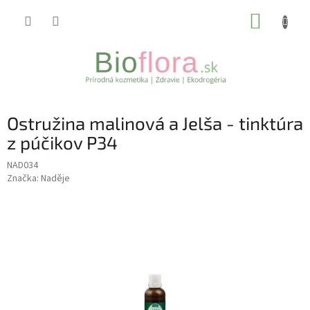
Prejsť
NÁKUP
na
obsah
KOŠÍK
Ostružina malinová a Jelša - tinktúra
z púčikov P34
NAD034
Značka:
Naděje