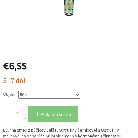
€6,55
Jednotková
5 - 7 dní
cena:
Objem
Pridať do košíka
Bylinná zmes z púčikov Jelše, Ostružiny černicovej a Ostružiny
malinovej sa odporúča pri problémoch s hormonálnou činnosťou