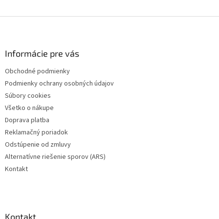
Z
á
p
ä
Informácie pre vás
t
Obchodné podmienky
i
Podmienky ochrany osobných údajov
e
Súbory cookies
Všetko o nákupe
Doprava platba
Reklamačný poriadok
Odstúpenie od zmluvy
Alternatívne riešenie sporov (ARS)
Kontakt
Kontakt