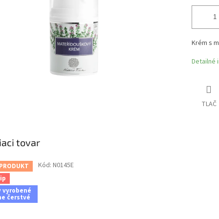
Krém s m
Detailné 
TLAČ
iaci tovar
Kód:
N0145E
 PRODUKT
ip
y vyrobené
ne čerstvé