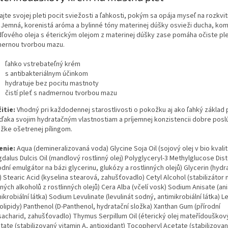
jte svojej pleti pocit sviežosti a ľahkosti, pokým sa opája myseľ na rozkvit
. Jemná, korenistá aróma a bylinné tóny materinej dúšky osvieži ducha, ko
ľového oleja s éterickým olejom z materinej dúšky zase pomáha očiste ple
ernou tvorbou mazu.
ľahko vstrebateľný krém
s antibakteriálnym účinkom
hydratuje bez pocitu mastnoty
čistí pleť s nadmernou tvorbou mazu
itie:
Vhodný pri každodennej starostlivosti o pokožku aj ako ľahký základ
Vďaka svojim hydratačným vlastnostiam a príjemnej konzistencii dobre poslú
žke ošetrenej pílingom.
enie:
Aqua (demineralizovaná voda) Glycine Soja Oil (sojový olej v bio kvali
dalus Dulcis Oil (mandlový rostlinný olej) Polyglyceryl-3 Methylglucose Dis
odní emulgátor na bázi glycerinu, glukózy a rostlinných olejů) Glycerin (hydr
) Stearic Acid (kyselina stearová, zahušťovadlo) Cetyl Alcohol (stabilizátor 
ých alkoholů z rostlinných olejů) Cera Alba (včelí vosk) Sodium Anisate (an
ikrobiální látka) Sodium Levulinate (levulinát sodný, antimikrobiální látka) Le
olipidy) Panthenol (D-Panthenol, hydratační složka) Xanthan Gum (přírodní
sacharid, zahušťovadlo) Thymus Serpillum Oil (éterický olej mateřídouškový
tate (stabilizovaný vitamin A, antioxidant) Tocopheryl Acetate (stabilizovan