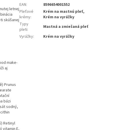
EAN
:
8596654001552
nutej letnej
Pleťové
Krém na mastnú pleť,
mbinácia
krémy
:
Krém na vyrážky
ti skúšanej
Typy
Mastná a zmiešaná pleť
pleti
:
Vyrážky
:
Krém na vyrážky
 pod make-
ži aj
tě) Prunus
tearate
atační
na bázi
isát sodný,
cithin
) Retinyl
ý vitamin E,