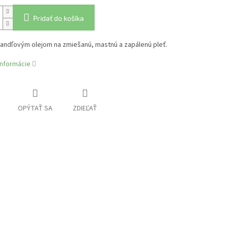
Pridať do košíka
andľovým olejom na zmiešanú, mastnú a zapálenú pleť.
informácie
OPÝTAŤ SA
ZDIEĽAŤ