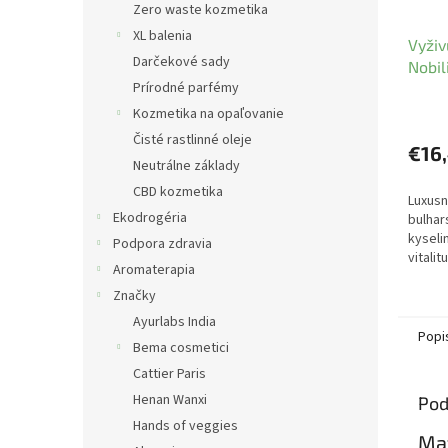
Zero waste kozmetika
XL balenia
Vyživ
Darčekové sady
Nobili
Prírodné parfémy
Kozmetika na opaľovanie
Čisté rastlinné oleje
€16
Neutrálne základy
CBD kozmetika
Luxusn
Ekodrogéria
bulhar
kyseli
Podpora zdravia
vitali
Aromaterapia
pleti.
Značky
Ayurlabs India
Popi
Bema cosmetici
Cattier Paris
Henan Wanxi
Pod
Hands of veggies
Ma