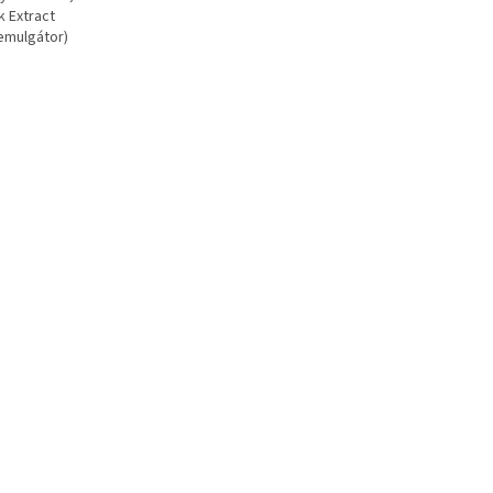
k Extract
oemulgátor)