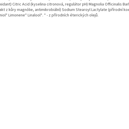
xidant) Citric Acid (kyselina citronová, regulátor pH) Magnolia Officinalis Bar
akt z kůry magnólie, antimikrobiální) Sodium Stearoyl Lactylate (přírodní k
iol* Limonene* Linalool*. * - z přírodních éterických olejů.