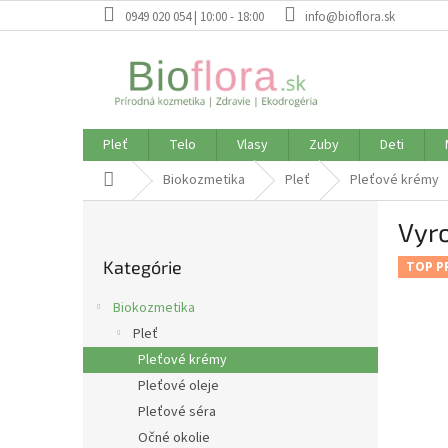
Prejsť
0949 020 054 | 10:00 - 18:00
info@bioflora.sk
na
obsah
Pleť
Telo
Vlasy
Zuby
Deti
Domov
Biokozmetika
Pleť
Pleťové krémy
B
Vyro
o
Preskočiť
č
Kategórie
kategórie
TOP P
n
ý
Biokozmetika
p
Pleť
a
Pleťové krémy
n
e
Pleťové oleje
l
Pleťové séra
Očné okolie