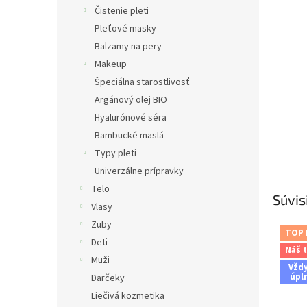
Čistenie pleti
Pleťové masky
Balzamy na pery
Makeup
Špeciálna starostlivosť
Argánový olej BIO
Hyalurónové séra
Bambucké maslá
Typy pleti
Univerzálne prípravky
Telo
Súvis
Vlasy
Zuby
TOP
Deti
Náš t
Muži
Vžd
úpl
Darčeky
Liečivá kozmetika