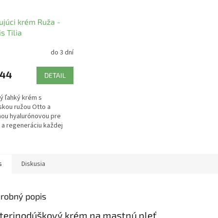
ujúci krém Ruža -
s Tilia
do 3 dní
,44
DETAIL
ý ľahký krém s
skou ružou Otto a
nou hyalurónovou pre
tu a regeneráciu každej
s
Diskusia
robný popis
terinodúškový krém na mastnú pleť