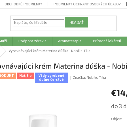
OBCHODNÉ PODMIENKY
PODMIENKY OCHRANY OSOBNÝCH ÚDAJOV
HĽADAŤ
Muži
Podpora zdravia
Aromaterapia
Prírodná lekáreň
Vyrovnávajúci krém Materina dúška - Nobilis Tilia
vnávajúci krém Materina dúška - Nobili
RODUKT
Náš tip
Vždy vyrobené
Značka:
Nobilis Tilia
úplne čerstvé
€14
Jednotk
do 3 d
cena:
Objem