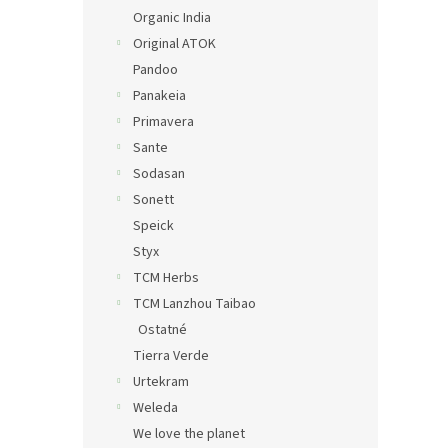
Organic India
Original ATOK
Pandoo
Panakeia
Primavera
Sante
Sodasan
Sonett
Speick
Styx
TCM Herbs
TCM Lanzhou Taibao
Ostatné
Tierra Verde
Urtekram
Weleda
We love the planet