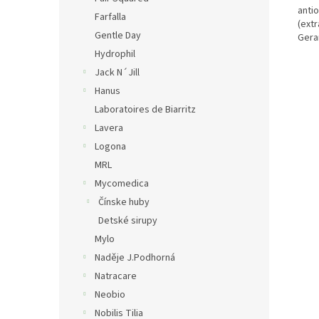
antio
Farfalla
(extr
Gentle Day
Geran
Hydrophil
Jack N´Jill
Hanus
Laboratoires de Biarritz
Lavera
Logona
MRL
Mycomedica
Čínske huby
Detské sirupy
Mylo
Naděje J.Podhorná
Natracare
Neobio
Nobilis Tilia