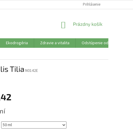
SÚBORY COOKIES
VŠETKO O NÁKUPE
Prihlásenie
DOPRAVA PLATBA
R
NÁKUPNÝ
Prázdny košík
KOŠÍK
Ekodrogéria
Zdravie a vitalita
Odstúpenie od zmluvy
s Tilia
N0142E
,42
ová
ní