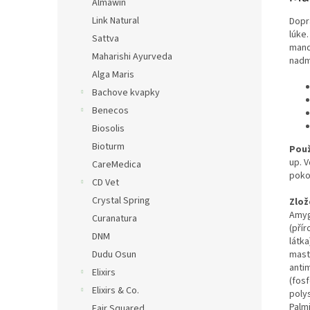
Almawin
Link Natural
Dopra
lúke
Sattva
mand
Maharishi Ayurveda
nadm
Alga Maris
Bachove kvapky
Benecos
Biosolis
Bioturm
Použ
up. 
CareMedica
poko
CD Vet
Crystal Spring
Zlož
Amyg
Curanatura
(přír
DNM
látka
mastn
Dudu Osun
antim
Elixirs
(fosf
Elixirs & Co.
poly
Palmi
Fair Squared