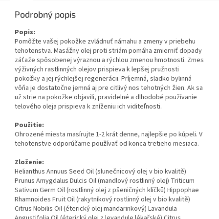
Podrobný popis
Popis:
Pomôžte vašej pokožke zvládnuť námahu a zmeny v priebehu
tehotenstva. Masážny olej proti striám pomáha zmierniť dopady
záťaže spôsobenej výraznou a rýchlou zmenou hmotnosti. Zmes
výživných rastlinných olejov prispieva k lepšej pružnosti
pokožky a jej rýchlejšej regenerácii. Príjemná, sladko bylinná
vôňa je dostatočne jemná aj pre citlivý nos tehotných žien. Ak sa
už strie na pokožke objavili, pravidelné a dlhodobé používanie
telového oleja prispieva k zníženiu ich viditeľnosti.
Použitie:
Ohrozené miesta masírujte 1-2 krát denne, najlepšie po kúpeli. V
tehotenstve odporúčame používať od konca tretieho mesiaca.
Zloženie:
Helianthus Annuus Seed Oil (slunečnicový olej v bio kvalitě)
Prunus Amygdalus Dulcis Oil (mandlový rostlinný olej) Triticum
Sativum Germ Oil (rostlinný olej z pšeničných klíčků) Hippophae
Rhamnoides Fruit Oil (rakytníkový rostlinný olej v bio kvalitě)
Citrus Nobilis Oil (éterický olej mandarinkový) Lavandula
Angustifolia Oil (éterický olej z levandule lékařské) Citrus