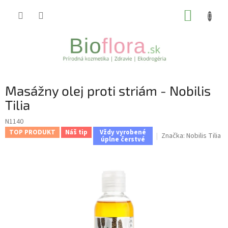
Prejsť
NÁKUP
na
obsah
KOŠÍK
Masážny olej proti striám - Nobilis
Tilia
N1140
TOP PRODUKT
Náš tip
Vždy vyrobené
Značka:
Nobilis Tilia
úplne čerstvé