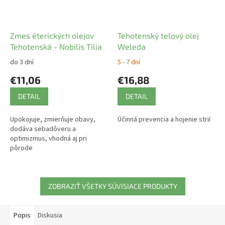
Zmes éterických olejov
Tehotenský telový olej
Tehotenská - Nobilis Tilia
Weleda
do 3 dní
5 - 7 dní
€11,06
€16,88
DETAIL
DETAIL
Upokojuje, zmierňuje obavy,
Účinná prevencia a hojenie strií
dodáva sebadôveru a
optimizmus, vhodná aj pri
pôrode
ZOBRAZIŤ VŠETKY SÚVISIACE PRODUKTY
Popis
Diskusia