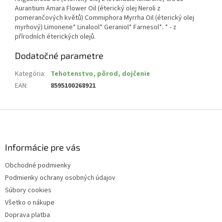
Aurantium Amara Flower Oil (éterický olej Neroli z
pomerančových květů) Commiphora Myrrha Oil (éterický olej
myrhový) Limonene* Linalool* Geraniol* Farnesol*. * - z
přírodních éterických olejů.
Dodatočné parametre
Kategória
:
Tehotenstvo, pôrod, dojčenie
EAN
:
8595100268921
Z
á
p
ä
Informácie pre vás
t
Obchodné podmienky
i
Podmienky ochrany osobných údajov
e
Súbory cookies
Všetko o nákupe
Doprava platba