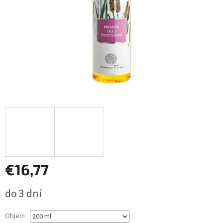
€16,77
Jednotková
do 3 dní
cena:
Objem