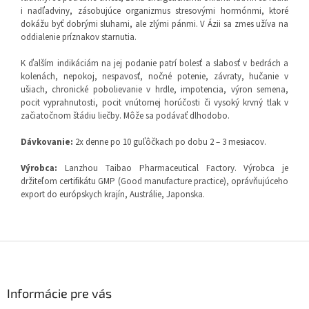
i nadľadviny, zásobujúce organizmus stresovými hormónmi, ktoré
dokážu byť dobrými sluhami, ale zlými pánmi. V Ázii sa zmes užíva na
oddialenie príznakov starnutia.
K ďalším indikáciám na jej podanie patrí bolesť a slabosť v bedrách a
kolenách, nepokoj, nespavosť, nočné potenie, závraty, hučanie v
ušiach, chronické pobolievanie v hrdle, impotencia, výron semena,
pocit vyprahnutosti, pocit vnútornej horúčosti či vysoký krvný tlak v
začiatočnom štádiu liečby. Môže sa podávať dlhodobo.
Dávkovanie:
2x denne po 10 guľôčkach po dobu 2 – 3 mesiacov.
Výrobca:
Lanzhou Taibao Pharmaceutical Factory. Výrobca je
držiteľom certifikátu GMP (Good manufacture practice), oprávňujúceho
export do európskych krajín, Austrálie, Japonska.
Z
á
p
ä
Informácie pre vás
t