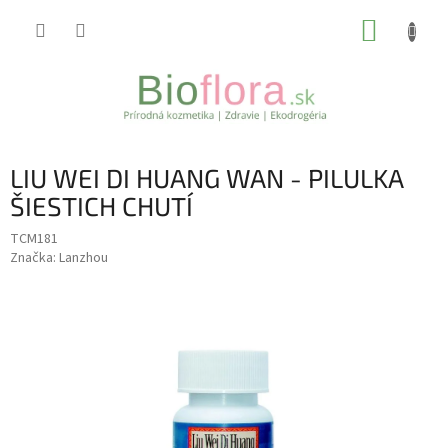
Prejsť
NÁKUP
na
obsah
KOŠÍK
LIU WEI DI HUANG WAN - PILULKA
ŠIESTICH CHUTÍ
TCM181
Značka:
Lanzhou