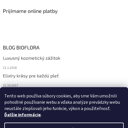
Prijímame online platby
BLOG BIOFLORA
Luxusný kozmetický zážitok
21.1.2018
Elixíry krásy pre každú pleť
22.10.2017
Spoznajte prírodnú kozmetiku Sante
Tento web používa súbory cookies, aby sme Vám umožnili
pohodlné používanie webu a vďaka analýze prevádzky webu
10.10.2017
neustále zlepšovali jeho funkcie, výkon a použiteľnosť.
Ďalšie informácie
.
Vytvoril Shoptet