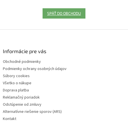
SPÄŤ DO OBCHODU
Z
á
p
ä
Informácie pre vás
t
Obchodné podmienky
i
Podmienky ochrany osobných údajov
e
Súbory cookies
Všetko o nákupe
Doprava platba
Reklamačný poriadok
Odstúpenie od zmluvy
Alternatívne riešenie sporov (ARS)
Kontakt