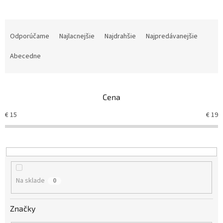
R
a
Odporúčame
Najlacnejšie
Najdrahšie
Najpredávanejšie
d
e
Abecedne
n
i
e
Cena
p
r
€
15
€
19
o
d
u
k
t
o
Na sklade
0
v
Značky