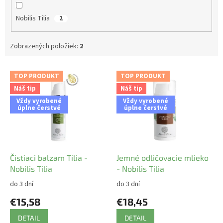
Nobilis Tilia
2
Zobrazených položiek:
2
V
TOP PRODUKT
TOP PRODUKT
ý
Náš tip
Náš tip
p
Vždy vyrobené
Vždy vyrobené
i
úplne čerstvé
úplne čerstvé
s
p
r
o
d
Čistiaci balzam Tilia -
Jemné odličovacie mlieko
u
Nobilis Tilia
- Nobilis Tilia
k
do 3 dní
do 3 dní
t
€15,58
€18,45
o
v
DETAIL
DETAIL