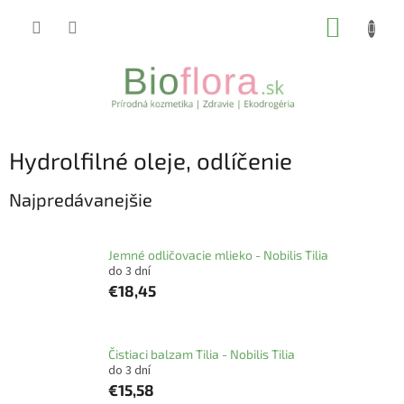
Prejsť
NÁKUP
na
obsah
KOŠÍK
Hydrolfilné oleje, odlíčenie
Najpredávanejšie
Jemné odličovacie mlieko - Nobilis Tilia
do 3 dní
€18,45
Čistiaci balzam Tilia - Nobilis Tilia
do 3 dní
€15,58