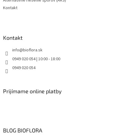
Alternatívne riešenie sporov (ARS)
i
s
Kontakt
u
Kontakt
info
@
bioflora.sk
0949 020 054 | 10:00 - 18:00
0949 020 054
Prijímame online platby
BLOG BIOFLORA