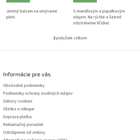
Jemný balzam na umývanie
S mandlovým a pupalkovým
pleti.
olejom. Na rýchle a šetrné
odstránenie líčidiel.
2
položiek celkom
O
v
l
Z
á
á
d
p
a
ä
Informácie pre vás
c
t
i
Obchodné podmienky
i
e
Podmienky ochrany osobných údajov
p
e
r
Súbory cookies
v
Všetko o nákupe
k
Doprava platba
y
v
Reklamačný poriadok
ý
Odstúpenie od zmluvy
p