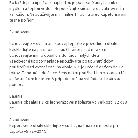
Po každej manipulácii s náplasťou je potrebné umyť si ruky
mydlom a teplou vodou. Nepoužívajte súčasne so zahrievacím
vankúšom. Nepoužívajte minimálne 1 hodinu pred kúpeľom a ani
tesne po ňom.
Skladovanie:
Uchovávajte v suchu pri izbovej teplote v pôvodnom obale.
Neskladujte na priamom slnku. Chráňte pred mrazom.
Uchovávajte mimo dosahu a dohľadu malých detí.
Všeobecné upozornenia : Nepoužívajte po uplynutí doby
použiteľnosti vyznačenej na obale. Nie je určené deťom do 12
rokov. Tehotné a dojčiace ženy môžu používať len po konzultácii
s ošetrujúcim lekárom. V prípade požitia vyhľadajte lekársku
pomoc.
Balenie:
Balenie obsahuje 1 ks jednorázovej náplaste vo veľkosti 12 x 18
cm.
Skladovanie:
Neporušené obaly skladujte v suchu, na tmavom mieste pri
teplote +5 až +20 °C.