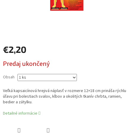
€2,20
Jednotková
Predaj ukončený
cena:
Obsah
Veľká kapsaicínová hrejivá náplasť v rozmere 12×18 cm prináša rýchlu
úľavu pri bolestiach svalov, kĺbov a okolitých tkanív chrbta, ramien,
bedier a zátylku.
Detailné informácie