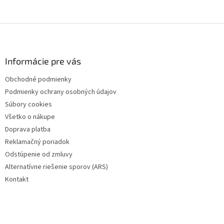
Z
á
p
ä
Informácie pre vás
t
Obchodné podmienky
i
Podmienky ochrany osobných údajov
e
Súbory cookies
Všetko o nákupe
Doprava platba
Reklamačný poriadok
Odstúpenie od zmluvy
Alternatívne riešenie sporov (ARS)
Kontakt