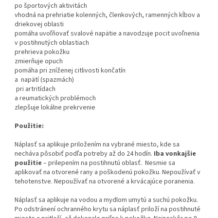
po športových aktivitách
vhodná na prehriatie kolenných, členkových, ramenných kĺbov a
driekovej oblasti
pomáha uvoľňovať svalové napätie a navodzuje pocit uvoľnenia
v postihnutých oblastiach
prehrieva pokožku
zmierňuje opuch
pomáha pri zníženej citlivosti končatín
a napätí (spazmách)
pri artritídach
a reumatických problémoch
zlepšuje lokálne prekrvenie
Použitie:
Náplasť sa aplikuje priložením na vybrané miesto, kde sa
necháva pôsobiť podľa potreby až do 24 hodín.
Iba vonkajšie
použitie
– prilepením na postihnutú oblasť. Nesmie sa
aplikovať na otvorené rany a poškodenú pokožku. Nepoužívať v
tehotenstve. Nepoužívať na otvorené a krvácajúce poranenia.
Náplasť sa aplikuje na vodou a mydlom umytú a suchú pokožku.
Po odstránení ochranného krytu sa náplasť priloží na postihnuté