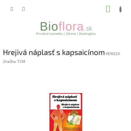
Prejsť
NÁKUP
na
obsah
KOŠÍK
Hrejivá náplasť s kapsaicínom
HEW210
Značka:
TCM