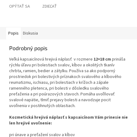
OPÝTAŤ SA
ZDIEĽAŤ
Popis
Diskusia
Podrobný popis
Veľká kapsaicínová hrejivá náplasť v rozmere
12×18 cm
prináša
rýchlu úľavu pri bolestiach svalov, kĺbov a okolitých tkanív
chrbta, ramien, bedier a zátylku. Používa sa ako podporný
prostriedok pri bolestivých príznakoch svalového a kĺbového
reumatizmu, ischiasu, pri bolestiach v krížoch a zápale
ramenného pletenca, pri bolesti v dôsledku svalového
preťaženia a pri poúrazových stavoch. Pomáha uvoľňovať
svalové napätie, tlmiť prejavy bolesti a navodzuje pocit
uvoľnenia v postihnutých oblastiach.
Kozmetická hrejivá náplasť s kapsaicínom Vám prinesie nie
len hrejivé uvoľnenie:
pri únave a preťažení svalov a kĺbov