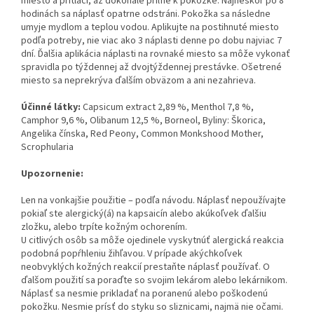
miesto a pritlačí, až dokonale priľne k pokožke. Najneskôr po 8
hodinách sa náplasť opatrne odstráni. Pokožka sa následne
umyje mydlom a teplou vodou. Aplikujte na postihnuté miesto
podľa potreby, nie viac ako 3 náplasti denne po dobu najviac 7
dní. Ďalšia aplikácia náplasti na rovnaké miesto sa môže vykonať
spravidla po týždennej až dvojtýždennej prestávke. Ošetrené
miesto sa neprekrýva ďalším obväzom a ani nezahrieva.
Účinné látky:
Capsicum extract 2,89 %, Menthol 7,8 %,
Camphor 9,6 %, Olibanum 12,5 %, Borneol, Byliny: Škorica,
Angelika čínska, Red Peony, Common Monkshood Mother,
Scrophularia
Upozornenie:
Len na vonkajšie použitie – podľa návodu. Náplasť nepoužívajte
pokiaľ ste alergický(á) na kapsaicín alebo akúkoľvek ďalšiu
zložku, alebo trpíte kožným ochorením.
U citlivých osôb sa môže ojedinele vyskytnúť alergická reakcia
podobná popŕhleniu žihľavou. V prípade akýchkoľvek
neobvyklých kožných reakcií prestaňte náplasť používať. O
ďalšom použití sa poraďte so svojim lekárom alebo lekárnikom.
Náplasť sa nesmie prikladať na poranenú alebo poškodenú
pokožku. Nesmie prísť do styku so sliznicami, najmä nie očami.