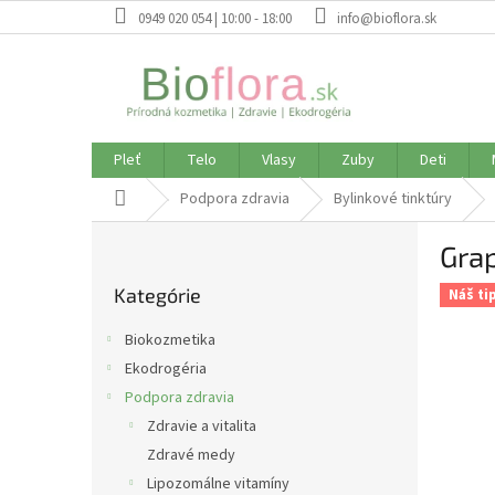
Prejsť
0949 020 054 | 10:00 - 18:00
info@bioflora.sk
na
obsah
Pleť
Telo
Vlasy
Zuby
Deti
Domov
Podpora zdravia
Bylinkové tinktúry
B
Grap
o
Preskočiť
č
Kategórie
kategórie
Náš ti
n
ý
Biokozmetika
p
Ekodrogéria
a
Podpora zdravia
n
e
Zdravie a vitalita
l
Zdravé medy
Lipozomálne vitamíny