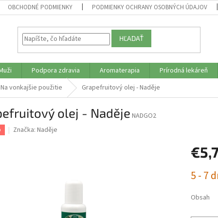
OBCHODNÉ PODMIENKY
PODMIENKY OCHRANY OSOBNÝCH ÚDAJOV
HĽADAŤ
Muži
Podpora zdravia
Aromaterapia
Prírodná lekáreň
Na vonkajšie použitie
Grapefruitový olej - Naděje
efruitový olej - Naděje
NADGO2
Značka:
Naděje
p
€5,
Jednotk
5 - 7 d
cena:
Obsah