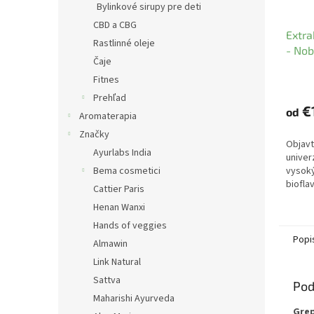
Bylinkové sirupy pre deti
CBD a CBG
Extra
Rastlinné oleje
- Nobi
Čaje
Fitnes
Prehľad
€
od
Aromaterapia
Značky
Objavt
Ayurlabs India
univer
Bema cosmetici
vysok
biofla
Cattier Paris
extrak
Henan Wanxi
môžu j
prispie
Hands of veggies
Popi
Almawin
Link Natural
Sattva
Pod
Maharishi Ayurveda
Grep