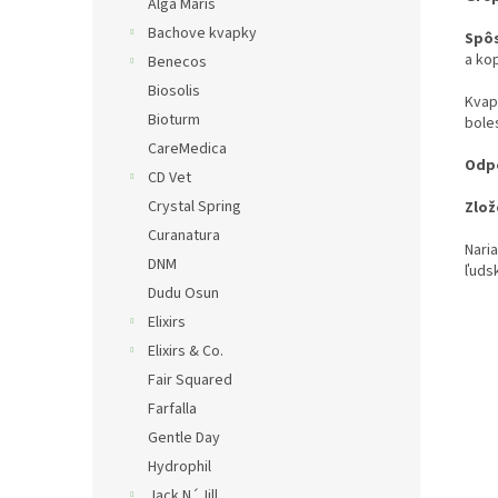
Alga Maris
Bachove kvapky
Spôs
a ko
Benecos
Biosolis
Kvapk
Bioturm
bole
CareMedica
Odpo
CD Vet
Crystal Spring
Zlož
Curanatura
Nari
DNM
ľuds
Dudu Osun
Elixirs
Elixirs & Co.
Fair Squared
Farfalla
Gentle Day
Hydrophil
Jack N´Jill