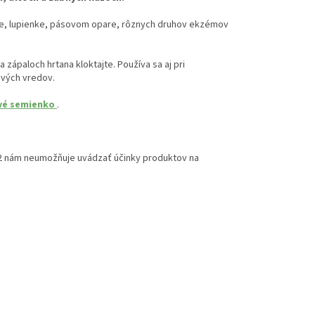
ide, lupienke, pásovom opare, rôznych druhov ekzémov
a zápaloch hrtana kloktajte. Používa sa aj pri
ových vredov.
vé semienko
.
2012 nám neumožňuje uvádzať účinky produktov na