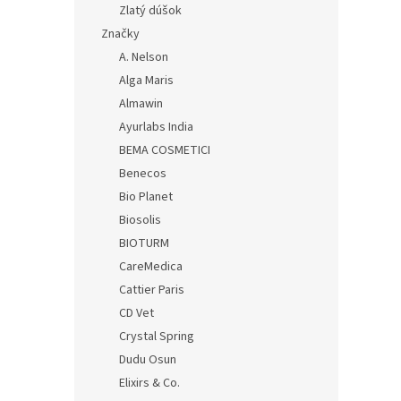
Zlatý dúšok
Značky
A. Nelson
Alga Maris
Almawin
Ayurlabs India
BEMA COSMETICI
Benecos
Bio Planet
Biosolis
BIOTURM
CareMedica
Cattier Paris
CD Vet
Crystal Spring
Dudu Osun
Elixirs & Co.