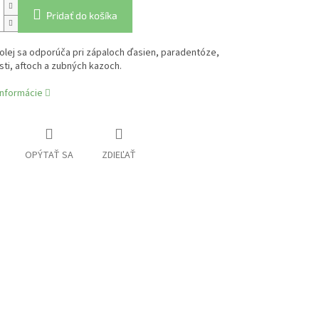
Pridať do košíka
lej sa odporúča pri zápaloch ďasien, paradentóze,
ti, aftoch a zubných kazoch.
informácie
OPÝTAŤ SA
ZDIEĽAŤ