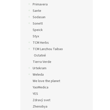
Primavera
Sante
Sodasan
Sonett
Speick
Styx
TCM Herbs
TCM Lanzhou Taibao
Ostatné
Tierra Verde
Urtekram
Weleda
We love the planet
YaoMedica
YES
Zdravý svet
Zhenobya