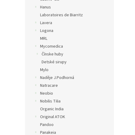
Hanus
Laboratoires de Biarritz
Lavera
Logona
MRL
Mycomedica
Čínske huby
Detské sirupy
Mylo
Naděje J.Podhorná
Natracare
Neobio
Nobilis Tilia
Organic India
Original ATOK
Pandoo
Panakeia