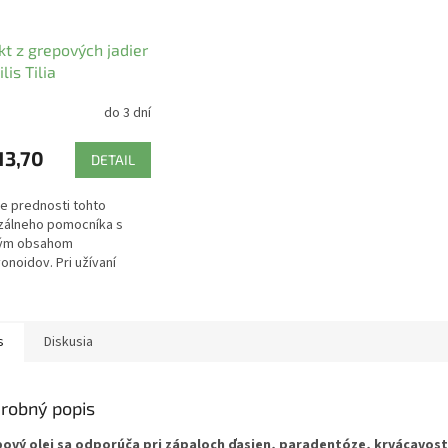
kt z grepových jadier
lis Tilia
do 3 dní
13,70
DETAIL
e prednosti tohto
zálneho pomocníka s
ým obsahom
vonoidov. Pri užívaní
tu formou doplnku stravy
eho účinné zložky
ť k mikrobiálnej...
s
Diskusia
robný popis
ový olej sa odporúča pri zápaloch ďasien, paradentóze, krvácavosti