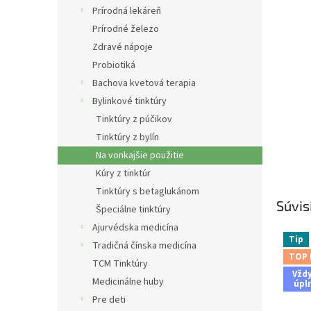
Prírodná lekáreň
Prírodné železo
Zdravé nápoje
Probiotiká
Bachova kvetová terapia
Bylinkové tinktúry
Tinktúry z púčikov
Tinktúry z bylín
Na vonkajšie použitie
Kúry z tinktúr
Tinktúry s betaglukánom
Súvis
Špeciálne tinktúry
Ajurvédska medicína
Tip
Tradičná čínska medicína
TOP
TCM Tinktúry
Vžd
Medicinálne huby
úpl
Pre deti