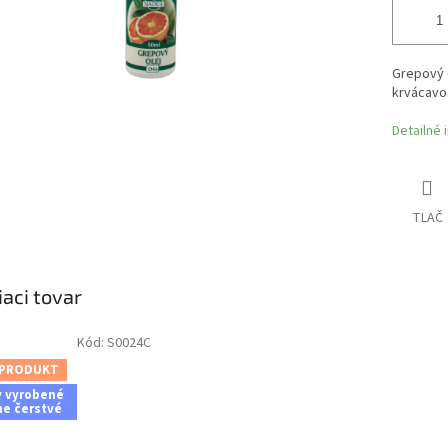
Grepový o
krvácavos
Detailné 
TLAČ
iaci tovar
Kód:
S0024C
 PRODUKT
y vyrobené
ne čerstvé