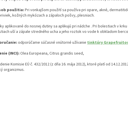
ob použitia:
Pri vonkajšom použití sa používa pri opare, akné, dermatit
priviek, kožných mykózach a zápaloch pošvy, plesniach.
y aplikované do nosnej dutiny sa aplikujú pri nádche . Pri bolestiach v krku 
stiach uší a zápale stredného ucha a jeho roztok vo vode k obkladom berc
ručanie:
odporúčame súčasné vnútorné užívanie
tinktúry Grapefruito
enie (INCI):
Olea Europeana, Citrus grandis seed,
adenie Komisie EÚ č. 432/2012 (z dňa 16. mája 2012), ktoré platí od 14.12.
ký organizmus.