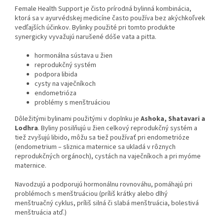
Female Health Support je čisto prírodná bylinná kombinácia,
ktorá sa v ayurvédskej medicíne často používa bez akýchkoľvek
vedľajších účinkov. Bylinky použité pri tomto produkte
synergicky vyvažujú narušené dóše vata a pitta.
hormonálna sústava u žien
reprodukčný systém
podpora libida
cysty na vaječníkoch
endometrióza
problémy s menštruáciou
Dôležitými bylinami použitými v doplnku je
Ashoka, Shatavari a
Lodhra
. Byliny posilňujú u žien celkový reprodukčný systém a
tiež zvyšujú libido, môžu sa tiež používať pri endometrióze
(endometrium – sliznica maternice sa ukladá v rôznych
reprodukčných orgánoch), cystách na vaječníkoch a pri myóme
maternice.
Navodzujú a podporujú hormonálnu rovnováhu, pomáhajú pri
problémoch s menštruáciou (príliš krátky alebo dlhý
menštruačný cyklus, príliš silná či slabá menštruácia, bolestivá
menštruácia atď.)