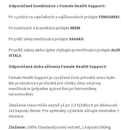
Odporúčané kombinácie s Female Health Support:
Pri cystách na vaječníkoch a vajíčkovodoch pridajte
FENUGREE
K.
Pri mykózach a kvasinkách pridajte
NEEM
.
Pri príliš silnej menštruácii pridajte
VASAKU
.
Pri príliš slabej alebo úplne chýbajúcej menštruácii pridajte
ALOE
VITALS
.
Odporúčaná doba užívania Female Health Support:
Female Health Support je vyvážená čisto prírodná zmes bylín.
Nie je návyková a je vhodná pre všetky ženy od prvej
menštruácie (prípadne aj pred ňou pri hormonálnej
nerovnováhe).
Zlepšenie stavu môže nastať už po 2-3 týždňoch pri dávkovaní
2x2 kapsuly denne. Pre optimálny výsledok užívajte minimálne 3
mesiace.
Zloženie:
100% štandardizovaný extrakt, 1 kapsula 500mg