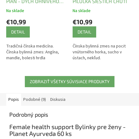
PIAN - DYCH OHNIVÉHO
PILULKA ŠIESTICH CHUTÍ
DRAKA
Na sklade
Na sklade
€10,99
€10,99
DETAIL
DETAIL
Tradičná čínska medicína.
Čínska bylinná zmes na pocit
Čínska bylinná zmes: Angína,
vnútorného horka, sucho v
mandle, bolesti hrdla
ústach, nekľud.
ZOBRAZIŤ VŠETKY SÚVISIACE PRODUKTY
Popis
Podobné (9)
Diskusia
Podrobný popis
Female health support Bylinky pre ženy -
Planet Ayurveda 60 ks