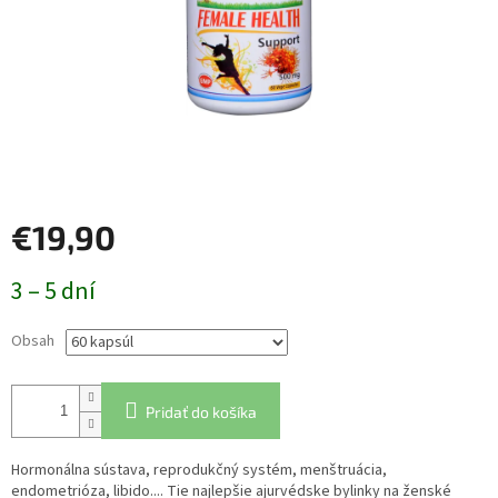
€19,90
Jednotková
3 – 5 dní
cena:
Obsah
Pridať do košíka
Hormonálna sústava, reprodukčný systém, menštruácia,
endometrióza, libido.... Tie najlepšie ajurvédske bylinky na ženské