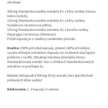
obsahuje:
200 mg štandardizovaného extraktu 8:1 z kôry rastliny Saraca
indica (Ashok),
150 mg štandardizovaného extraktu 8:1 z kôry rastliny
Symplocos racemosa (Lodhra),
150 mg štandardizovaného extraktu 4:1 z koreňa rastliny
Asparagus racemosus (Shatavari).
Poťah kapsuly je z celulózy rastlinného pôvodu.
Kvalita:
100% prírodné kapsuly, plnené 100% prírodným
vysoko účinným extraktom. Kapsuly nie sú plnené obyčajným
práškom z rastlín. Obsahujú násobne účinnejšiu formu -
štandardizovaný extrakt. Viac o účinkoch štandardizovaných
extraktov si prečítajte tu.
Balenie: 60 kapsulí á 500 mg (čistý extrakt, bez akýchkoľvek
prídavných látok a plnív)
Dávkovanie:
1 -2 kapsuly 2 x denne