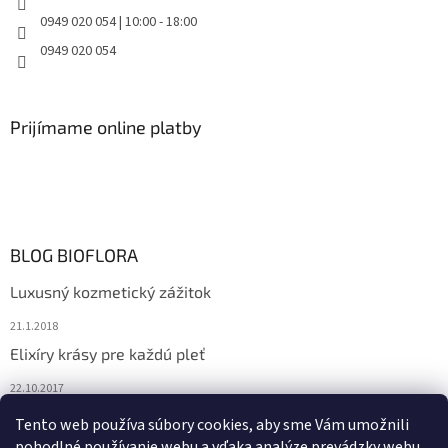
0949 020 054 | 10:00 - 18:00
0949 020 054
Prijímame online platby
BLOG BIOFLORA
Luxusný kozmetický zážitok
21.1.2018
Elixíry krásy pre každú pleť
22.10.2017
Spoznajte prírodnú kozmetiku Sante
Tento web používa súbory cookies, aby sme Vám umožnili
pohodlné používanie webu a vďaka analýze prevádzky webu