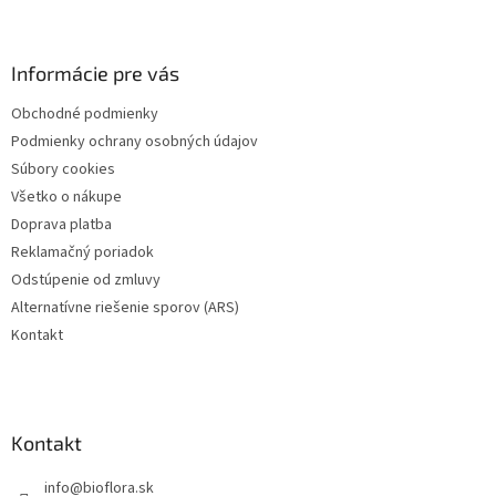
Z
á
p
ä
Informácie pre vás
t
Obchodné podmienky
i
Podmienky ochrany osobných údajov
e
Súbory cookies
Všetko o nákupe
Doprava platba
Reklamačný poriadok
Odstúpenie od zmluvy
Alternatívne riešenie sporov (ARS)
Kontakt
Kontakt
info
@
bioflora.sk