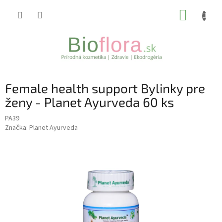
Prejsť
NÁKUP
na
obsah
KOŠÍK
Female health support Bylinky pre
ženy - Planet Ayurveda 60 ks
PA39
Značka:
Planet Ayurveda