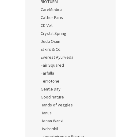
BIOTURM
CareMedica
Cattier Paris
CD Vet
Crystal Spring
Dudu Osun
Elixirs & Co.
Everest Ayurveda
Fair Squared
Farfalla
Ferrotone
Gentle Day
Good Nature
Hands of veggies
Hanus
Henan Wanxi
Hydrophil