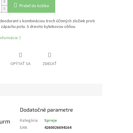
Pridať do košíka
deodorant s kombináciou troch účinných zložiek proti
 zápachu potu. S drevito bylinkovou vôňou.
informácie
OPÝTAŤ SA
ZDIEĽAŤ
Dodatočné parametre
turm
Kategória
:
Spreje
EAN
:
4260026694164