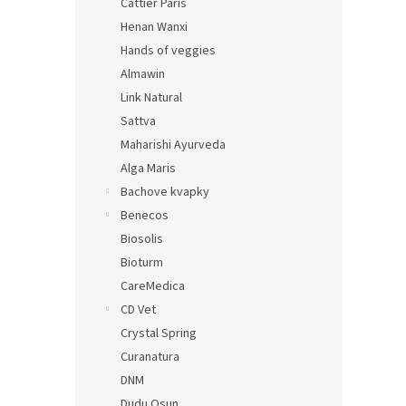
Cattier Paris
Henan Wanxi
Hands of veggies
Almawin
Link Natural
Sattva
Maharishi Ayurveda
Alga Maris
Bachove kvapky
Benecos
Biosolis
Bioturm
CareMedica
CD Vet
Crystal Spring
Curanatura
DNM
Dudu Osun