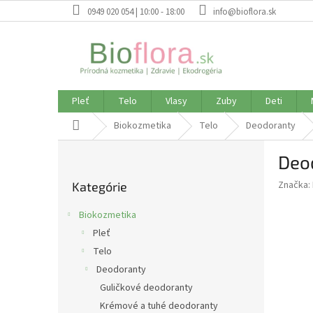
Prejsť
0949 020 054 | 10:00 - 18:00
info@bioflora.sk
na
obsah
Pleť
Telo
Vlasy
Zuby
Deti
Domov
Biokozmetika
Telo
Deodoranty
B
Deod
o
Preskočiť
č
Značka:
Kategórie
kategórie
n
ý
Biokozmetika
p
Pleť
a
Telo
n
e
Deodoranty
l
Guličkové deodoranty
Krémové a tuhé deodoranty