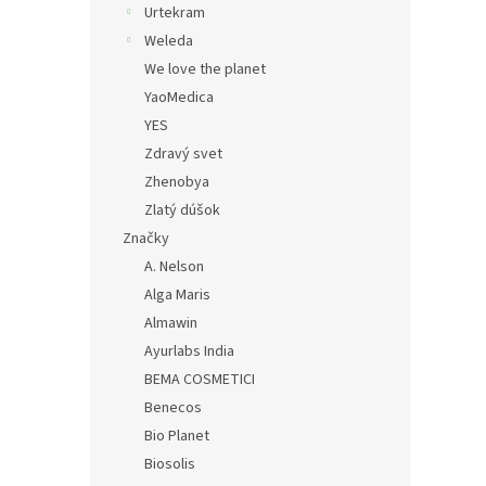
Urtekram
Weleda
We love the planet
YaoMedica
YES
Zdravý svet
Zhenobya
Zlatý dúšok
Značky
A. Nelson
Alga Maris
Almawin
Ayurlabs India
BEMA COSMETICI
Benecos
Bio Planet
Biosolis