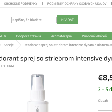
OBCHODNÉ PODMIENKY
PODMIENKY OCHRANY OSOBNÝCH ÚDAJOV
HĽADAŤ
Muži
Podpora zdravia
Aromaterapia
Prírodná lekáreň
Spreje
Deodorant sprej so striebrom intensive dynamic Bioturm 5
orant sprej so striebrom intensive d
BIOTURM
€8,
Jednotk
3 – 5 
cena:
Obsah