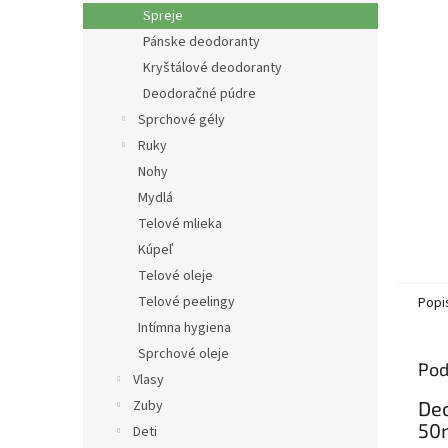
Spreje
Pánske deodoranty
Kryštálové deodoranty
Deodoračné púdre
Sprchové gély
Ruky
Nohy
Mydlá
Telové mlieka
Kúpeľ
Telové oleje
Telové peelingy
Popi
Intímna hygiena
Sprchové oleje
Pod
Vlasy
Zuby
Deo
50
Deti