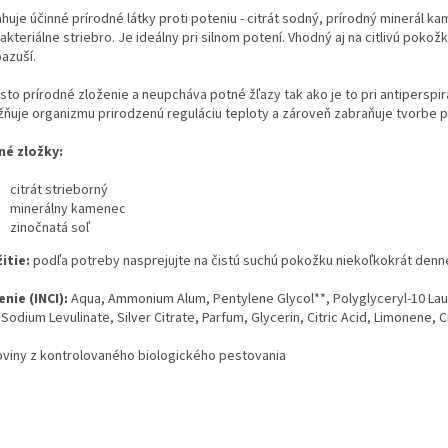
uje účinné prírodné látky proti poteniu - citrát sodný, prírodný minerál k
akteriálne striebro. Je ideálny pri silnom potení. Vhodný aj na citlivú pokožk
azuší.
sto prírodné zloženie a neupcháva potné žľazy tak ako je to pri antiperspi
ňuje organizmu prirodzenú reguláciu teploty a zároveň zabraňuje tvorbe p
né zložky:
citrát strieborný
minerálny kamenec
zinočnatá soľ
itie:
podľa potreby nasprejujte na čistú suchú pokožku niekoľkokrát denn
enie (INCI):
Aqua, Ammonium Alum, Pentylene Glycol**, Polyglyceryl-10 Lau
Sodium Levulinate, Silver Citrate, Parfum, Glycerin, Citric Acid, Limonene, Ci
oviny z kontrolovaného biologického pestovania