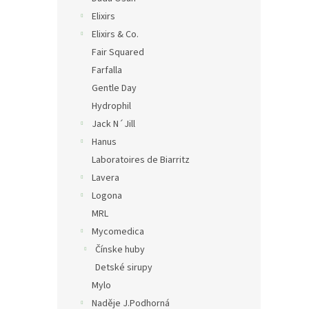
Elixirs
Elixirs & Co.
Fair Squared
Farfalla
Gentle Day
Hydrophil
Jack N´Jill
Hanus
Laboratoires de Biarritz
Lavera
Logona
MRL
Mycomedica
Čínske huby
Detské sirupy
Mylo
Naděje J.Podhorná