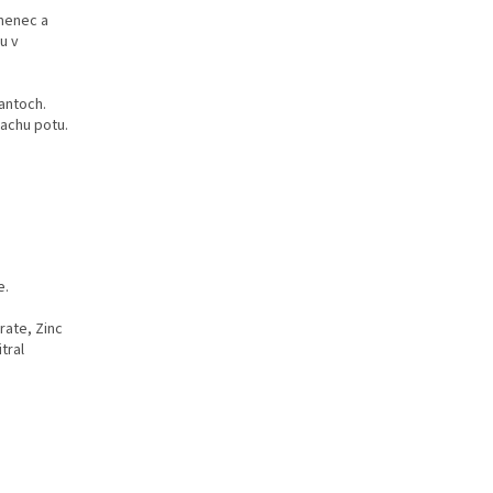
amenec a
u v
rantoch.
achu potu.
e.
rate, Zinc
tral