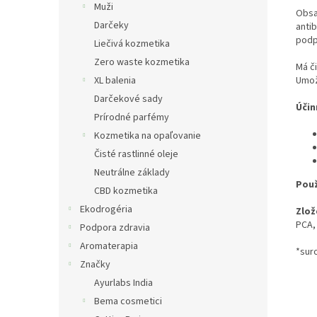
Muži
Obsah
Darčeky
antib
podp
Liečivá kozmetika
Zero waste kozmetika
Má či
Umož
XL balenia
Darčekové sady
Účin
Prírodné parfémy
Kozmetika na opaľovanie
Čisté rastlinné oleje
Neutrálne základy
Použ
CBD kozmetika
Ekodrogéria
Zlož
PCA, 
Podpora zdravia
Aromaterapia
*sur
Značky
Ayurlabs India
Bema cosmetici