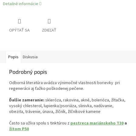
Detailné informácie
OPÝTAŤ SA
ZDIEĽAŤ
Popis
Diskusia
Podrobný popis
Odborná literatúra uvádza výnimočné vlastnosti borievky pri
regenerácii aj ťažko poškodenej pečene.
Ďalšie zameranie:
skleróza, rakovina, akné, bolerióza, žltačka,
vysoký chlesterol, lupienka/psoriáza, slinivka, nadúvanie,
obezita, trávenie, únava, žlčník, žlčníkové kamene
Často sa užíva spolu s tinktúrou z
pestreca mariánskeho T30
a
žitom P50