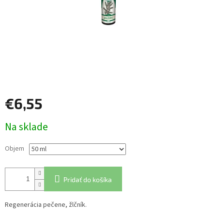
€6,55
Jednotková
Na sklade
cena:
Objem
Pridať do košíka
Regenerácia pečene, žlčník.