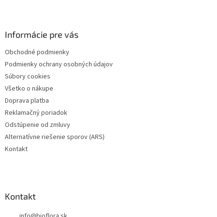
Z
á
p
ä
Informácie pre vás
t
Obchodné podmienky
i
Podmienky ochrany osobných údajov
e
Súbory cookies
Všetko o nákupe
Doprava platba
Reklamačný poriadok
Odstúpenie od zmluvy
Alternatívne riešenie sporov (ARS)
Kontakt
Kontakt
info
@
bioflora.sk