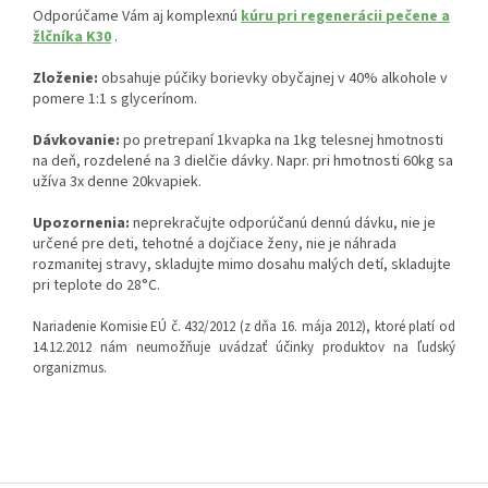
Odporúčame Vám aj komplexnú
kúru pri regenerácii pečene a
žlčníka K30
.
Zloženie:
obsahuje púčiky borievky obyčajnej v 40% alkohole v
pomere 1:1 s glycerínom.
Dávkovanie:
po pretrepaní 1kvapka na 1kg telesnej hmotnosti
na deň, rozdelené na 3 dielčie dávky. Napr. pri hmotnosti 60kg sa
užíva 3x denne 20kvapiek.
Upozornenia:
neprekračujte odporúčanú dennú dávku, nie je
určené pre deti, tehotné a dojčiace ženy, nie je náhrada
rozmanitej stravy, skladujte mimo dosahu malých detí, skladujte
pri teplote do 28°C.
Nariadenie Komisie EÚ č. 432/2012 (z dňa 16. mája 2012), ktoré platí od
14.12.2012 nám neumožňuje uvádzať účinky produktov na ľudský
organizmus.