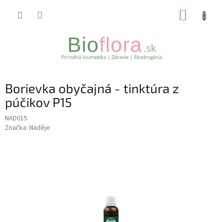
Prejsť
NÁKUP
na
obsah
KOŠÍK
Borievka obyčajná - tinktúra z
púčikov P15
NAD015
Značka:
Naděje