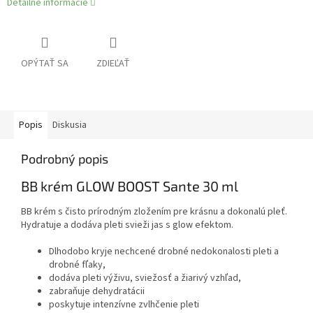
Detailné informácie
OPÝTAŤ SA
ZDIEĽAŤ
Popis
Diskusia
Podrobný popis
BB krém GLOW BOOST Sante 30 ml
BB krém s čisto prírodným zložením pre krásnu a dokonalú pleť.
Hydratuje a dodáva pleti svieži jas s glow efektom.
Dlhodobo kryje nechcené drobné nedokonalosti pleti a
drobné fľaky
,
dodáva pleti výživu, sviežosť a žiarivý vzhľad
,
z
abraňuje dehydratácii
p
oskytuje intenzívne zvlhčenie pleti