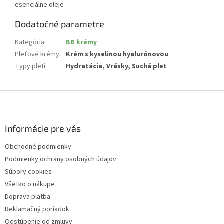
esenciálne oleje
Dodatočné parametre
Kategória
:
BB krémy
Pleťové krémy
:
Krém s kyselinou hyalurónovou
Typy pleti
:
Hydratácia, Vrásky, Suchá pleť
Z
á
p
ä
Informácie pre vás
t
Obchodné podmienky
i
Podmienky ochrany osobných údajov
e
Súbory cookies
Všetko o nákupe
Doprava platba
Reklamačný poriadok
Odstúpenie od zmluvy