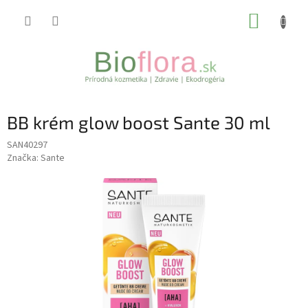
Prejsť
NÁKUP
na
obsah
KOŠÍK
BB krém glow boost Sante 30 ml
SAN40297
Značka:
Sante