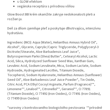
s GLOW
efektom
v
egánska receptúra s prírodnou vôňou
Glow Boost BB krém okamžite zakryje nedokonalosti pleti a
rozžiari ju.
Deň za dňom zjemňuje pleť a poskytuje dlhotrvajúcu, intenzívnu
hydratáviu.
Ingredienc (INCI):
Aqua (Water), Helianthus Annuus Hybrid Oil*,
Alcohol*, Glycerin, Caprylic/Capric Triglyceride, Polyglyceryl-3
Dicitrate/Stearate, Aloe Barbadensis Leaf Juice*,
Butyrospermum Parkii (Shea) Butter*, Cetearyl Alcohol, Lactic
Acid, Silica, Hydrolyzed Sunflower Seed Wax, Xanthan Gum,
Levulinic Acid, Sodium Levulinate, Mica, Sodium Lactate, Sodium
Hydroxide, Hydrogenated Lecithin, Titanium Dioxide,
Tocopherol, Sodium Hyaluronate, Helianthus Annuus (Sunflower)
Seed Oil*, Aloe Barbadensis Leaf Juice Powder*, Tin Oxide,
Citric Acid, PCA Ethyl Cocoyl Arginate, Parfum (Fragrance)**,
Limonene**, Linalool**, Citronellol**, Geraniol**, CI 77891
(Titanium Dioxide), CI 77492 (Iron Oxides), CI 77491 (Iron Oxides),
CI 77499 (Iron Oxides)
*suroviny z kontrolovaného biologického pestovania **prírodné