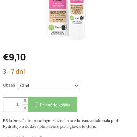
€9,10
Jednotková
3 - 7 dní
cena:
Obsah
Pridať do košíka
BB krém s čisto prírodným zložením pre krásnu a dokonalú pleť.
Hydratuje a dodáva pleti svieži jas s glow efektom.