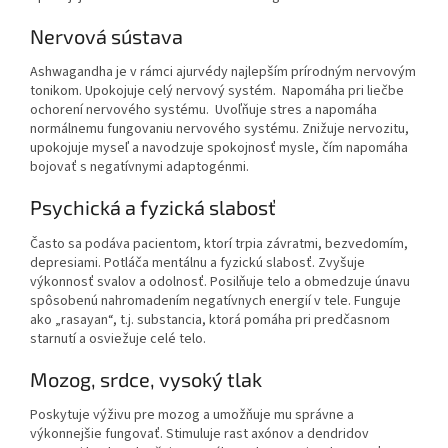
Nervová sústava
Ashwagandha je v rámci ajurvédy najlepším prírodným nervovým
tonikom. Upokojuje celý nervový systém. Napomáha pri liečbe
ochorení nervového systému. Uvoľňuje stres a napomáha
normálnemu fungovaniu nervového systému. Znižuje nervozitu,
upokojuje myseľ a navodzuje spokojnosť mysle, čím napomáha
bojovať s negatívnymi adaptogénmi.
Psychická a fyzická slabosť
Často sa podáva pacientom, ktorí trpia závratmi, bezvedomím,
depresiami. Potláča mentálnu a fyzickú slabosť. Zvyšuje
výkonnosť svalov a odolnosť. Posilňuje telo a obmedzuje únavu
spôsobenú nahromadením negatívnych energií v tele. Funguje
ako „rasayan“, t.j. substancia, ktorá pomáha pri predčasnom
starnutí a osviežuje celé telo.
Mozog, srdce, vysoký tlak
Poskytuje výživu pre mozog a umožňuje mu správne a
výkonnejšie fungovať. Stimuluje rast axónov a dendridov