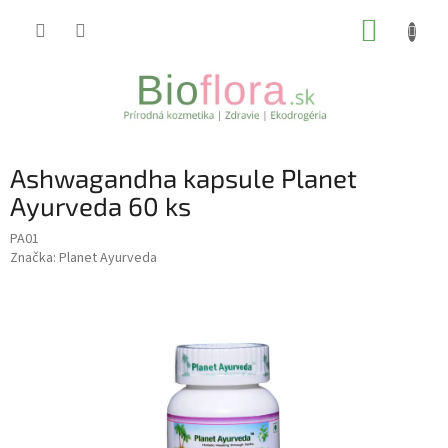
Prejsť
NÁKUP
na
obsah
KOŠÍK
Ashwagandha kapsule Planet
Ayurveda 60 ks
PA01
Značka:
Planet Ayurveda