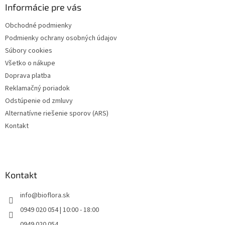
ä
Informácie pre vás
t
Obchodné podmienky
i
Podmienky ochrany osobných údajov
e
Súbory cookies
Všetko o nákupe
Doprava platba
Reklamačný poriadok
Odstúpenie od zmluvy
Alternatívne riešenie sporov (ARS)
Kontakt
Kontakt
info
@
bioflora.sk
0949 020 054 | 10:00 - 18:00
0949 020 054