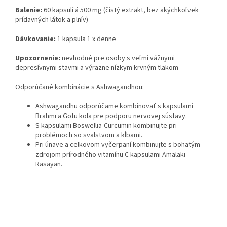
Balenie:
60 kapsulí á 500 mg (čistý extrakt, bez akýchkoľvek
prídavných látok a plnív)
Dávkovanie:
1 kapsula 1 x denne
Upozornenie:
nevhodné pre osoby s veľmi vážnymi
depresívnymi stavmi a výrazne nízkym krvným tlakom
Odporúčané kombinácie s Ashwagandhou:
Ashwagandhu odporúčame kombinovať s kapsulami
Brahmi a Gotu kola pre podporu nervovej sústavy.
S kapsulami Boswellia-Curcumin kombinujte pri
problémoch so svalstvom a kĺbami.
Pri únave a celkovom vyčerpaní kombinujte s bohatým
zdrojom prírodného vitamínu C kapsulami Amalaki
Rasayan.
Z
á
p