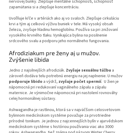
nervovej bunky. Zlepšuje mentálne schopnosti, schopnosť
zapamätania si a zlepšuje koncentráciu.
Uvoľňuje kŕče v artériách ako aj vo svaloch. Zlepšuje cirkuláciu
krvi a tým aj celkovú výživu buniek v tele. Má vysoký obsah
železa, zvyšuje hladinu hemoglobínu. Používa sa pri znižovaní
vysokého krvného tlaku. Vynikajúca bylina na posilnenie
srdcového svalu a podporu jeho normálneho fungovania.
Afrodiziakum pre ženy aj u mužov.
Zvýšenie libida
Jedno z najsilnejších afrodiziák.
Zvyšuje sexuálnu túžbu
a
zároveň dodáva telu potrebnú energiu na jej naplnenie. U mužov
podporuje libido
a výdrž,
zvyšuje počet spermií
. U žien je
nápomocná pri redukovaní vaginálneho zápalu a zápalu
maternice. Je výnimočne nápomocná pri nastolení rovnováhy
celej hormonálnej sústavy.
Ashwagandha je rastlinou, ktorá sa v najväčšom celosvetovom
bylinnom medicínskom systéme považuje za prvotriedne
prírodné tonikum. Je jednou z najcennejších bylín v ajurvédskom
medicínskom systéme s históriou používania viac ako 3000
rokov. Ashwagandha, tiež známa pod názvom Winter Cherry