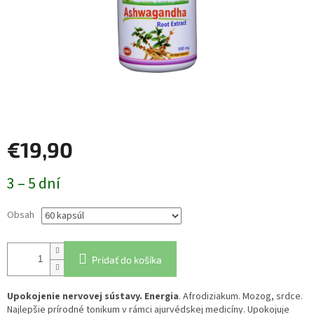
€19,90
Jednotková
3 – 5 dní
cena:
Obsah
Pridať do košíka
Upokojenie nervovej sústavy. Energia
. Afrodiziakum. Mozog, srdce.
Najlepšie prírodné tonikum v rámci ajurvédskej medicíny. Upokojuje