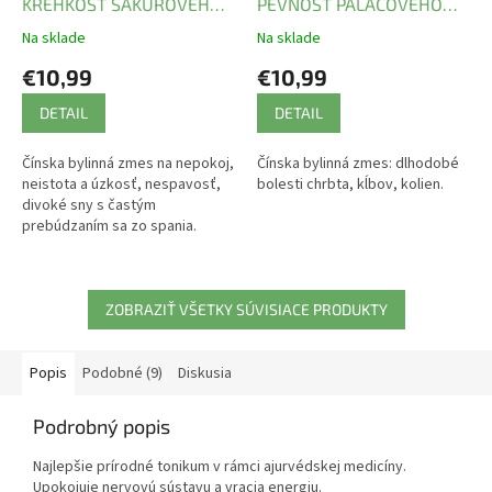
KREHKOSŤ SAKUROVÉHO
PEVNOSŤ PALÁCOVÉHO
KVETU
PILIERA
Na sklade
Na sklade
€10,99
€10,99
DETAIL
DETAIL
Čínska bylinná zmes na nepokoj,
Čínska bylinná zmes: dlhodobé
neistota a úzkosť, nespavosť,
bolesti chrbta, kĺbov, kolien.
divoké sny s častým
prebúdzaním sa zo spania.
ZOBRAZIŤ VŠETKY SÚVISIACE PRODUKTY
Popis
Podobné (9)
Diskusia
Podrobný popis
Najlepšie prírodné tonikum v rámci ajurvédskej medicíny.
Upokojuje nervovú sústavu a vracia energiu.