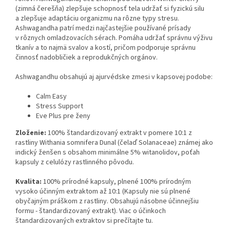
(zimná čerešňa) zlepšuje schopnosť tela udržať si fyzickú silu
a zlepšuje adaptáciu organizmu na rôzne typy stresu.
Ashwagandha patrí medzi najčastejšie používané prísady
v rôznych omladzovacích sérach. Pomáha udržať správnu výživu
tkanív a to najmä svalov a kostí, pričom podporuje správnu
činnosť nadobličiek a reprodukčných orgánov.
Ashwagandhu obsahujú aj ajurvédske zmesi v kapsovej podobe:
Calm Easy
Stress Support
Eve Plus pre ženy
Zloženie:
100% štandardizovaný extrakt v pomere 10:1 z
rastliny Withania somnifera Dunal (čelaď Solanaceae) známej ako
indický ženšen s obsahom minimálne 5% witanolidov, poťah
kapsuly z celulózy rastlinného pôvodu.
Kvalita:
100% prírodné kapsuly, plnené 100% prírodným
vysoko účinným extraktom až 10:1 (Kapsuly nie sú plnené
obyčajným práškom z rastliny. Obsahujú násobne účinnejšiu
formu - štandardizovaný extrakt). Viac o účinkoch
štandardizovaných extraktov si prečítajte tu.