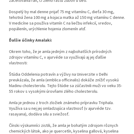
zaceľovania rán, či zlého rastu zubov u detí.
Dospelý by mal denne prijať 75 mg vitamínu C, dieťa 30 mg,
tehotná žena 100 mg a kojaca matka až 150 mg vitamínu C denne.
V medicíne sa používa vitamín C na liečbu infekcií, vredov,
popálenín, urýchlenie hojenia zlomenín atď.
Ďalšie účinky Amalaki:
Okrem toho, že je amla jedným z najbohatších prírodných
zdrojov vitamínu C, v ajurvéde sa využívajú aj jej ďalšie
vlastnosti:
Štúdia Oddelenia potravín a výživy na Univerzite v Delhi
preukázala, že amla (emblica officinalis) dokáže znížiť vysokú
hladinu cholesterolu. Tejto štúdie sa zúčastnili muži vo veku 35-
55 rokov s vysokými úrovňami zlého cholesterolu.
Amla je jednou z troch zložiek známeho prípravku Triphala.
Využíva sa u nej jej omladzujúca vlastnosť (v ajurvéde tzv.
rasayana), dodáva silu a sviežosť.
Čínski výskumníci zistili, že amla je bohatým zdrojom rôznych
chemických látok, ako je quercetín, kyselina gallová, kyselina