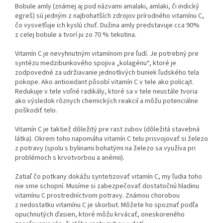
Bobule amly (známej aj pod názvami amalaki, amlaki, či indický
egreš) sú jedným z najbohatších zdrojov prírodného vitamínu C,
čo vysvetľuje ich kyslú chuť. Dužina amly predstavuje cca 90%
z celej bobule a tvorí ju zo 70 % tekutina.
Vitamín C je nevyhnutným vitamínom pre ľudí. Je potrebný pre
syntézu medzibunkového spojiva „kolagénu“, ktoré je
zodpovedné za udržiavanie jednotlivých buniek ľudského tela
pokope. Ako antioxidant pôsobí vitamín C v tele ako policajt.
Redukuje v tele voľné radikály, ktoré sa v tele neustále tvoria
ako výsledok rôznych chemických reakcií a môžu potenciálne
poškodiť telo.
Vitamín C je taktiež dôležitý pre rast zubov (dôležitá stavebná
látka). Okrem toho napomáha vitamín C telu prisvojovať si železo
z potravy (spolu s bylinami bohatými na železo sa využíva pri
problémoch s krvotvorbou a anémii).
Zatiaľ čo potkany dokážu syntetizovať vitamín C, my ľudia toho
nie sme schopní. Musíme si zabezpečovať dostatočnú hladinu
vitamínu C prostredníctvom potravy. Známou chorobou
z nedostatku vitamínu C je skorbut. Môžete ho spoznať podľa
opuchnutých ďasien, ktoré môžu krvácať, oneskoreného