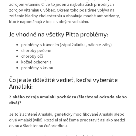
zdrojom vitamínu C. Je to jeden z najbohatších prírodných
zdrojov vitamínu C vôbec. Okrem toho pozitívne vplýva na
zníženie hladiny cholesterolu a obsahuje mnohé antioxidanty,
ktoré napomáhajú v boji s voľnými radikálmi.
Je vhodné na všetky Pitta problémy:
problémy s trávením (zápal žalúdka, pálenie záhy)
choroby pečene
choroby očí
kožné ochorenia
problémy s krvou
Čo je ale dôležité vedieť, keď si vyberáte
Amalaki:
Z akého zdroja Amalaki pochádza (šlachtená odroda alebo
divá)?
Je to šlachtené Amalaki, geneticky modifikované Amalaki alebo
divé Amalaki (wild). Rozdiel si môžeme predstaviť asi ako medzi
divou a šlachtenou čučoriedkou.