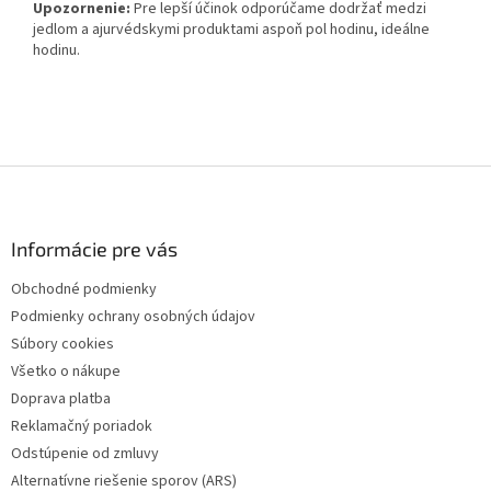
Upozornenie:
Pre lepší účinok odporúčame dodržať medzi
jedlom a ajurvédskymi produktami aspoň pol hodinu, ideálne
hodinu.
Z
á
p
ä
Informácie pre vás
t
Obchodné podmienky
i
Podmienky ochrany osobných údajov
e
Súbory cookies
Všetko o nákupe
Doprava platba
Reklamačný poriadok
Odstúpenie od zmluvy
Alternatívne riešenie sporov (ARS)