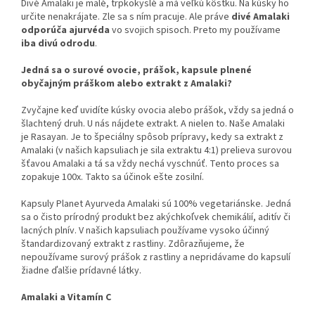
Divé Amalaki je malé, trpkokyslé a má veľkú kôstku. Na kúsky ho
určite nenakrájate. Zle sa s ním pracuje. Ale práve
divé Amalaki
odporúča ajurvéda
vo svojich spisoch. Preto my používame
iba divú odrodu
.
Jedná sa o surové ovocie, prášok, kapsule plnené
obyčajným práškom alebo extrakt z Amalaki?
Zvyčajne keď uvidíte kúsky ovocia alebo prášok, vždy sa jedná o
šlachtený druh. U nás nájdete extrakt. A nielen to. Naše Amalaki
je Rasayan. Je to špeciálny spôsob prípravy, kedy sa extrakt z
Amalaki (v našich kapsuliach je sila extraktu 4:1) prelieva surovou
šťavou Amalaki a tá sa vždy nechá vyschnúť. Tento proces sa
zopakuje 100x. Takto sa účinok ešte zosilní.
Kapsuly Planet Ayurveda Amalaki sú 100% vegetariánske. Jedná
sa o čisto prírodný produkt bez akýchkoľvek chemikálií, aditív či
lacných plnív. V našich kapsuliach používame vysoko účinný
štandardizovaný extrakt z rastliny. Zdôrazňujeme, že
nepoužívame surový prášok z rastliny a nepridávame do kapsulí
žiadne ďalšie prídavné látky.
Amalaki a Vitamín C