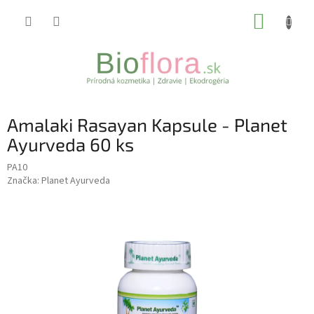
Prejsť
NÁKUP
na
obsah
KOŠÍK
Amalaki Rasayan Kapsule - Planet
Ayurveda 60 ks
PA10
Značka:
Planet Ayurveda