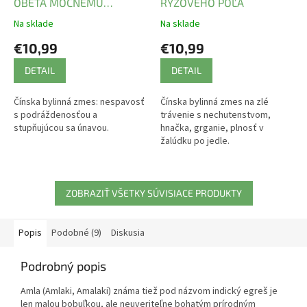
OBETA MOCNÉMU
RYŽOVÉHO POĽA
VLÁDCOVI
Na sklade
Na sklade
€10,99
€10,99
DETAIL
DETAIL
Čínska bylinná zmes: nespavosť
Čínska bylinná zmes na zlé
s podráždenosťou a
trávenie s nechutenstvom,
stupňujúcou sa únavou.
hnačka, grganie, plnosť v
žalúdku po jedle.
ZOBRAZIŤ VŠETKY SÚVISIACE PRODUKTY
Popis
Podobné (9)
Diskusia
Podrobný popis
Amla (Amlaki, Amalaki) známa tiež pod názvom indický egreš je
len malou bobuľkou, ale neuveriteľne bohatým prírodným