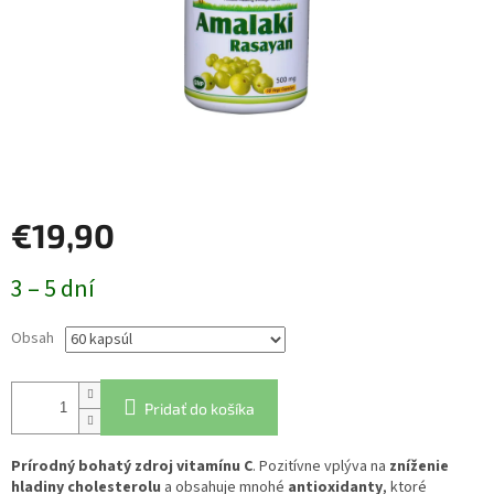
€19,90
Jednotková
3 – 5 dní
cena:
Obsah
Pridať do košíka
Prírodný bohatý zdroj vitamínu C
. Pozitívne vplýva na
zníženie
hladiny cholesterolu
a obsahuje mnohé
antioxidanty
, ktoré