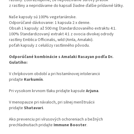
z rastliny a nepridávame do kapsulí žiadne ďalšie prídavné látky.
Naše kapsuly sú 100% vegetariánske.
Odporúčané dávkovanie: 1 kapsula 2 x denne.
Obsah 1 kapsuly: až 500 mg štandardizovaného extraktu 4:1.
100% štandardizovaný extrakt 4:1 z ovocia divokej odrody
rastliny Emblica Officinalis, wild (Amla, Amalaki).
poťah kapsuly z celulózy rastlinného pôvodu.
Odporúčané kombinácie s Amalaki Rasayan podľa Dr.
Gulatiho:
V chrípkovom období a pri histamínovej intolerancii
pridajte
Kurkumín
.
Pri vysokom krvnom tlaku pridajte kapsule
Arjuna
.
V menopauze pri návaloch, pri silnej menštruácii
pridajte
Shatavari
.
Ako prevenciu pri vírusových ochoreniach a bežných
prechladnutiach pridajte
Immune Booster
.