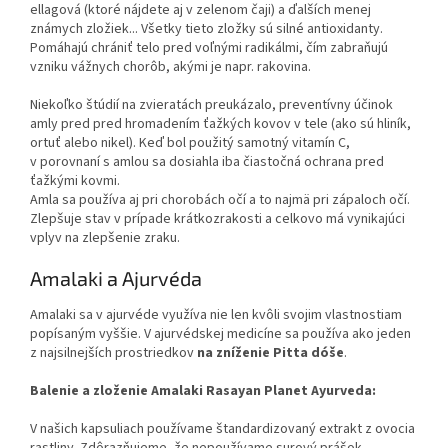
ellagová (ktoré nájdete aj v zelenom čaji) a ďalších menej
známych zložiek... Všetky tieto zložky sú silné antioxidanty.
Pomáhajú chrániť telo pred voľnými radikálmi, čím zabraňujú
vzniku vážnych chorôb, akými je napr. rakovina.
Niekoľko štúdií na zvieratách preukázalo, preventívny účinok
amly pred pred hromadením ťažkých kovov v tele (ako sú hliník,
ortuť alebo nikel). Keď bol použitý samotný vitamín C,
v porovnaní s amlou sa dosiahla iba čiastočná ochrana pred
ťažkými kovmi.
Amla sa používa aj pri chorobách očí a to najmä pri zápaloch očí.
Zlepšuje stav v prípade krátkozrakosti a celkovo má vynikajúci
vplyv na zlepšenie zraku.
Amalaki a Ajurvéda
Amalaki sa v ajurvéde využíva nie len kvôli svojim vlastnostiam
popísaným vyššie. V ajurvédskej medicíne sa používa ako jeden
z najsilnejších prostriedkov
na zníženie Pitta dóše
.
Balenie a zloženie Amalaki Rasayan Planet Ayurveda:
V našich kapsuliach používame štandardizovaný extrakt z ovocia
rastliny. Zdôrazňujeme, že nepoužívame surový prášok