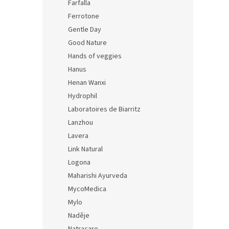
Farfalla
Ferrotone
Gentle Day
Good Nature
Hands of veggies
Hanus
Henan Wanxi
Hydrophil
Laboratoires de Biarritz
Lanzhou
Lavera
Link Natural
Logona
Maharishi Ayurveda
MycoMedica
Mylo
Naděje