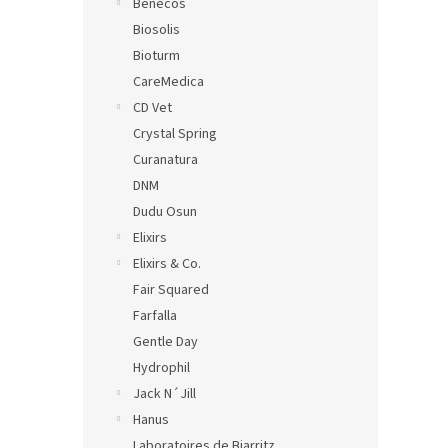
Benecos
Biosolis
Bioturm
CareMedica
CD Vet
Crystal Spring
Curanatura
DNM
Dudu Osun
Elixirs
Elixirs & Co.
Fair Squared
Farfalla
Gentle Day
Hydrophil
Jack N´Jill
Hanus
Laboratoires de Biarritz