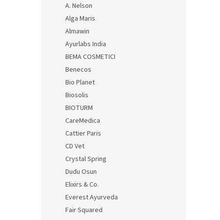
A. Nelson
Alga Maris
Almawin
Ayurlabs India
BEMA COSMETICI
Benecos
Bio Planet
Biosolis
BIOTURM
CareMedica
Cattier Paris
CD Vet
Crystal Spring
Dudu Osun
Elixirs & Co.
Everest Ayurveda
Fair Squared