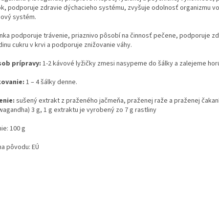
ok, podporuje zdravie dýchacieho systému, zvyšuje odolnosť organizmu voč
ový systém.
nka podporuje trávenie, priaznivo pôsobí na činnosť pečene, podporuje zdra
dinu cukru v krvi a podporuje znižovanie váhy.
ob prípravy:
1-2 kávové lyžičky zmesi nasypeme do šálky a zalejeme horú
ovanie:
1 – 4 šálky denne.
enie:
sušený extrakt z praženého jačmeňa, praženej raže a praženej čakanky
agandha) 3 g, 1 g extraktu je vyrobený zo 7 g rastliny
ie: 100 g
ina pôvodu: EÚ