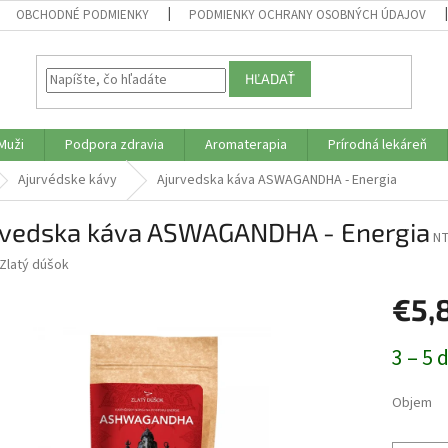
OBCHODNÉ PODMIENKY
PODMIENKY OCHRANY OSOBNÝCH ÚDAJOV
HĽADAŤ
Muži
Podpora zdravia
Aromaterapia
Prírodná lekáreň
Ajurvédske kávy
Ajurvedska káva ASWAGANDHA - Energia
rvedska káva ASWAGANDHA - Energia
N
Zlatý dúšok
€5,
Jednotk
3 – 5 
cena:
Objem