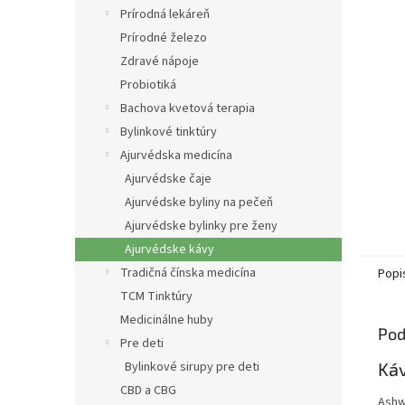
Prírodná lekáreň
Prírodné železo
Zdravé nápoje
Probiotiká
Bachova kvetová terapia
Bylinkové tinktúry
Ajurvédska medicína
Ajurvédske čaje
Ajurvédske byliny na pečeň
Ajurvédske bylinky pre ženy
Ajurvédske kávy
Tradičná čínska medicína
Popi
TCM Tinktúry
Medicinálne huby
Pod
Pre deti
Bylinkové sirupy pre deti
Ká
CBD a CBG
Ashw