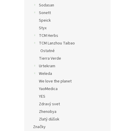
Sodasan
Sonett
Speick
Styx
TCM Herbs
TCM Lanzhou Taibao
Ostatné
Tierra Verde
Urtekram
Weleda
We love the planet
YaoMedica
YES
Zdravý svet
Zhenobya
Zlatý dúšok
Značky