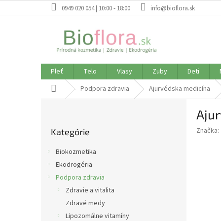
Prejsť
0949 020 054 | 10:00 - 18:00
info@bioflora.sk
na
obsah
Pleť
Telo
Vlasy
Zuby
Deti
Domov
Podpora zdravia
Ajurvédska medicína
B
Aju
o
Preskočiť
č
Značka:
Kategórie
kategórie
n
ý
Biokozmetika
p
Ekodrogéria
a
Podpora zdravia
n
e
Zdravie a vitalita
l
Zdravé medy
Lipozomálne vitamíny