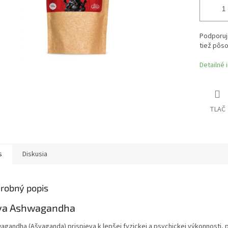
Podporuje
tiež pôso
Detailné 
TLAČ
s
Diskusia
robný popis
va Ashwagandha
agandha (Ašvaganda) prispieva k lepšej fyzickej a psychickej výkonnosti,