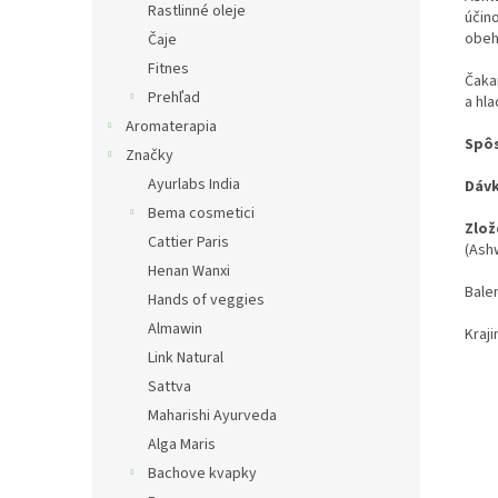
Rastlinné oleje
účin
obeh
Čaje
Fitnes
Čaka
Prehľad
a hla
Aromaterapia
Spôs
Značky
Ayurlabs India
Dávk
Bema cosmetici
Zlož
Cattier Paris
(Ashw
Henan Wanxi
Balen
Hands of veggies
Almawin
Kraj
Link Natural
Sattva
Maharishi Ayurveda
Alga Maris
Bachove kvapky