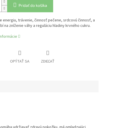
Pridať do košíka
 energiu, trávenie, činnosť pečene, srdcovú činnosť, a
bí na zníženie váhy a reguláciu hladiny krvného cukru.
informácie
OPÝTAŤ SA
ZDIEĽAŤ
 pomáha udržiavať zdravú pokožku, má omladzujúci