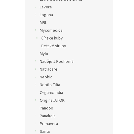
Lavera
Logona
MRL
Mycomedica
Čínske huby
Detské sirupy
Mylo
Naděje J.Podhorná
Natracare
Neobio
Nobilis Tilia
Organic India
Original ATOK
Pandoo
Panakeia
Primavera
Sante