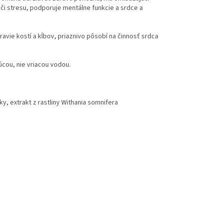
i stresu, podporuje mentálne funkcie a srdce a
vie kostí a kĺbov, priaznivo pôsobí na činnosť srdca
cou, nie vriacou vodou.
, extrakt z rastliny Withania somnifera