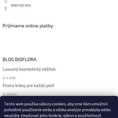
0949 020 054
Prijímame online platby
BLOG BIOFLORA
Luxusný kozmetický zážitok
21.1.2018
Elixíry krásy pre každú pleť
22.10.2017
Spoznajte prírodnú kozmetiku Sante
Tento web používa súbory cookies, aby sme Vám umožnili
pohodlné používanie webu a vďaka analýze prevádzky webu
10.10.2017
neustále zlepšovali jeho funkcie, výkon a použiteľnosť.