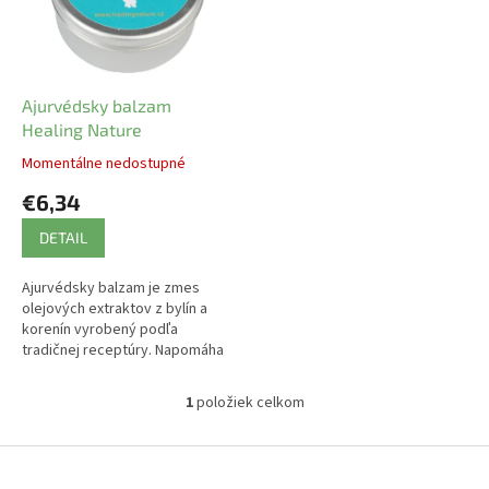
s
d
p
u
r
k
o
t
d
Ajurvédsky balzam
o
u
Healing Nature
v
k
Momentálne nedostupné
t
€6,34
o
v
DETAIL
Ajurvédsky balzam je zmes
olejových extraktov z bylín a
korenín vyrobený podľa
tradičnej receptúry. Napomáha
pri bolestiach kĺbov, svalov,
chrbta a hlavy, pomáha pri
1
položiek celkom
O
upchatom...
v
l
Z
á
á