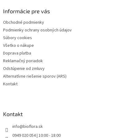
d
p
a
ä
Informácie pre vás
c
t
i
Obchodné podmienky
i
e
Podmienky ochrany osobných údajov
p
e
r
Súbory cookies
v
Všetko o nákupe
k
Doprava platba
y
v
Reklamačný poriadok
ý
Odstúpenie od zmluvy
p
Alternatívne riešenie sporov (ARS)
i
s
Kontakt
u
Kontakt
info
@
bioflora.sk
0949 020 054 | 10:00 - 18:00