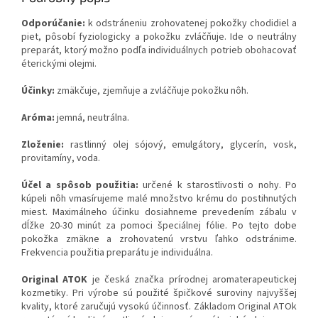
Odporúčanie:
k odstráneniu zrohovatenej pokožky chodidiel a
piet, pôsobí fyziologicky a pokožku zvláčňuje. Ide o neutrálny
preparát, ktorý možno podľa individuálnych potrieb obohacovať
éterickými olejmi.
Účinky:
zmäkčuje, zjemňuje a zvláčňuje pokožku nôh.
Aróma:
jemná, neutrálna.
Zloženie:
rastlinný olej sójový, emulgátory, glycerín, vosk,
provitamíny, voda.
Účel a spôsob použitia:
určené k starostlivosti o nohy. Po
kúpeli nôh vmasírujeme malé množstvo krému do postihnutých
miest. Maximálneho účinku dosiahneme prevedením zábalu v
dĺžke 20-30 minút za pomoci špeciálnej fólie. Po tejto dobe
pokožka zmäkne a zrohovatenú vrstvu ľahko odstránime.
Frekvencia použitia preparátu je individuálna.
Original ATOK
je česká značka prírodnej aromaterapeutickej
kozmetiky. Pri výrobe sú použité špičkové suroviny najvyššej
kvality, ktoré zaručujú vysokú účinnosť. Základom Original ATOk