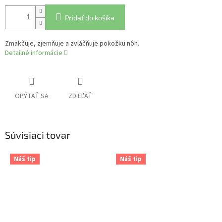
Pridať do košíka
Zmäkčuje, zjemňuje a zvláčňuje pokožku nôh.
Detailné informácie
OPÝTAŤ SA
ZDIEĽAŤ
Súvisiaci tovar
Náš tip
Náš tip