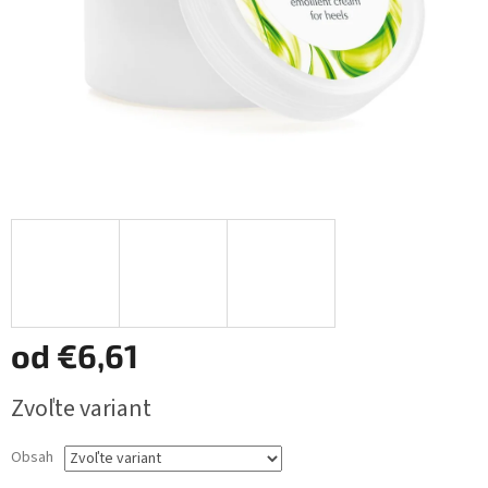
od
€6,61
Jednotková
Zvoľte variant
cena:
Obsah