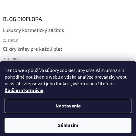
BLOG BIOFLORA
Luxusný kozmetický zážitok
21.1.2018
Elixíry krásy pre každú pleť
22.10.2017
Spoznajte prírodnú kozmetiku Sante
Tento web používa súbory cookies, aby sme Vám umožnili
pohodlné používanie webu a vďaka analýze prevádzky webu
10.10.2017
neustále zlepšovali jeho funkcie, výkon a použiteľnosť.
Ďalšie informácie
.
Vytvoril Shoptet
Nastavenie
Copyright 2026
Bioflora.sk
. Všetky práva vyhradené.
Upraviť
Súhlasím
nastavenie cookies