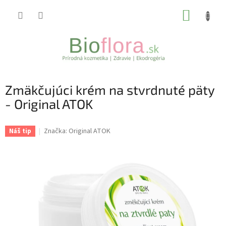
Prejsť
NÁKUP
na
obsah
KOŠÍK
Zmäkčujúci krém na stvrdnuté päty
- Original ATOK
Značka:
Original ATOK
Náš tip