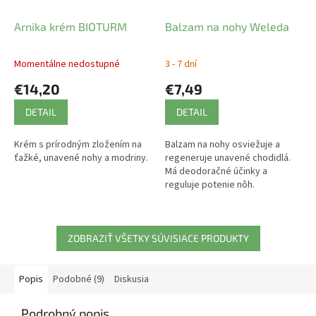
Arnika krém BIOTURM
Balzam na nohy Weleda
Momentálne nedostupné
3 - 7 dní
€14,20
€7,49
DETAIL
DETAIL
Krém s prírodným zložením na
Balzam na nohy osviežuje a
ťažké, unavené nohy a modriny.
regeneruje unavené chodidlá.
Má deodoračné účinky a
reguluje potenie nôh.
ZOBRAZIŤ VŠETKY SÚVISIACE PRODUKTY
Popis
Podobné (9)
Diskusia
Podrobný popis