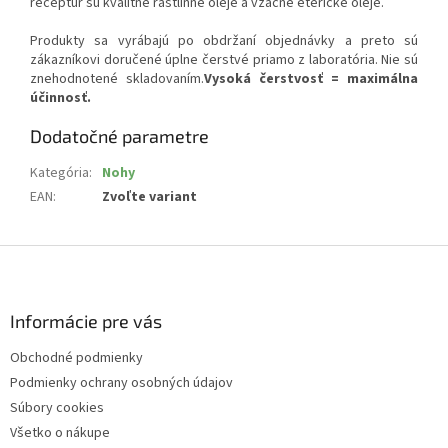
receptúr sú kvalitné rastlinné oleje a vzácne éterické oleje.
Produkty sa vyrábajú po obdržaní objednávky a preto sú
zákazníkovi doručené úplne čerstvé priamo z laboratória. Nie sú
znehodnotené skladovaním.
Vysoká čerstvosť = maximálna
účinnosť.
Dodatočné parametre
Kategória
:
Nohy
EAN
:
Zvoľte variant
Z
á
p
ä
Informácie pre vás
t
Obchodné podmienky
i
Podmienky ochrany osobných údajov
e
Súbory cookies
Všetko o nákupe