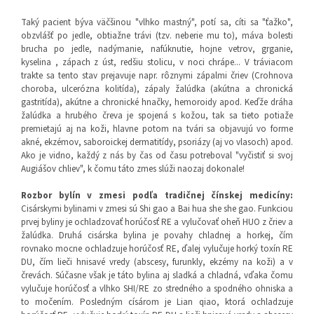
Taký pacient býva väčšinou "vlhko mastný", potí sa, cíti sa "ťažko",
obzvlášť po jedle, obtiažne trávi (tzv. neberie mu to), máva bolesti
brucha po jedle, nadýmanie, nafúknutie, hojne vetrov, grganie,
kyselina , zápach z úst, redšiu stolicu, v noci chrápe... V tráviacom
trakte sa tento stav prejavuje napr. rôznymi zápalmi čriev (Crohnova
choroba, ulcerózna kolitída), zápaly žalúdka (akútna a chronická
gastritída), akútne a chronické hnačky, hemoroidy apod. Keďže dráha
žalúdka a hrubého čreva je spojená s kožou, tak sa tieto potiaže
premietajú aj na koži, hlavne potom na tvári sa objavujú vo forme
akné, ekzémov, saboroickej dermatitídy, psoriázy (aj vo vlasoch) apod.
Ako je vidno, každý z nás by čas od času potreboval "vyčistiť si svoj
Augiášov chliev", k čomu táto zmes slúži naozaj dokonale!
Rozbor bylín v zmesi podľa tradičnej čínskej medicíny:
Cisárskymi bylinami v zmesi sú Shi gao a Bai hua she she gao. Funkciou
prvej byliny je ochladzovať horúčosť RE a vylučovať oheň HUO z čriev a
žalúdka. Druhá cisárska bylina je povahy chladnej a horkej, čím
rovnako mocne ochladzuje horúčosť RE, ďalej vylučuje horký toxín RE
DU, čím lieči hnisavé vredy (abscesy, furunkly, ekzémy na koži) a v
črevách. Súčasne však je táto bylina aj sladká a chladná, vďaka čomu
vylučuje horúčosť a vlhko SHI/RE zo stredného a spodného ohniska a
to močením. Posledným císárom je Lian qiao, ktorá ochladzuje