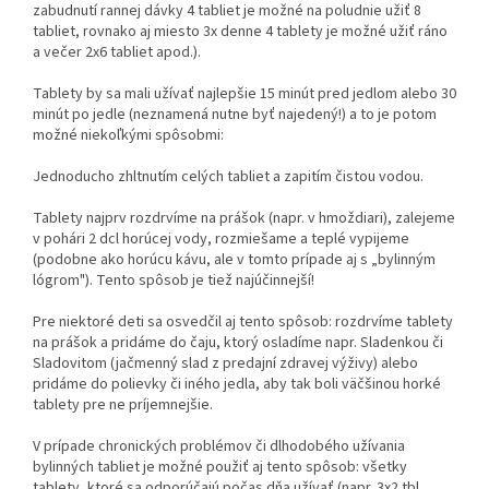
zabudnutí rannej dávky 4 tabliet je možné na poludnie užiť 8
tabliet, rovnako aj miesto 3x denne 4 tablety je možné užiť ráno
a večer 2x6 tabliet apod.).
Tablety by sa mali užívať najlepšie 15 minút pred jedlom alebo 30
minút po jedle (neznamená nutne byť najedený!) a to je potom
možné niekoľkými spôsobmi:
Jednoducho zhltnutím celých tabliet a zapitím čistou vodou.
Tablety najprv rozdrvíme na prášok (napr. v hmoždiari), zalejeme
v pohári 2 dcl horúcej vody, rozmiešame a teplé vypijeme
(podobne ako horúcu kávu, ale v tomto prípade aj s „bylinným
lógrom"). Tento spôsob je tiež najúčinnejší!
Pre niektoré deti sa osvedčil aj tento spôsob: rozdrvíme tablety
na prášok a pridáme do čaju, ktorý osladíme napr. Sladenkou či
Sladovitom (jačmenný slad z predajní zdravej výživy) alebo
pridáme do polievky či iného jedla, aby tak boli väčšinou horké
tablety pre ne príjemnejšie.
V prípade chronických problémov či dlhodobého užívania
bylinných tabliet je možné použiť aj tento spôsob: všetky
tablety, ktoré sa odporúčajú počas dňa užívať (napr. 3x2 tbl