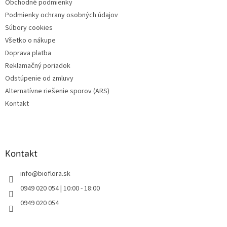
Obchodné podmienky
i
Podmienky ochrany osobných údajov
e
Súbory cookies
Všetko o nákupe
Doprava platba
Reklamačný poriadok
Odstúpenie od zmluvy
Alternatívne riešenie sporov (ARS)
Kontakt
Kontakt
info
@
bioflora.sk
0949 020 054 | 10:00 - 18:00
0949 020 054