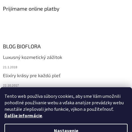
Prijímame online platby
BLOG BIOFLORA
Luxusný kozmetický zážitok
21.1.2018
Elixíry krásy pre každú pleť
22.10.2017
Spoznajte prírodnú kozmetiku Sante
Tento web používa súbory cookies, aby sme Vám umožnili
pohodlné používanie webu a vďaka analýze prevádzky webu
10.10.2017
neustále zlepšovali jeho funkcie, výkon a použiteľnosť.
Ďalšie informácie
.
Vytvoril Shoptet
Nastavenie