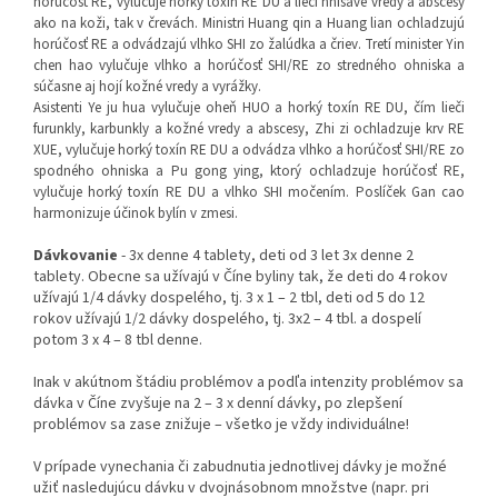
horúčosť RE, vylučuje horký toxín RE DU a lieči hnisavé vredy a abscesy
ako na koži, tak v črevách. Ministri Huang qin a Huang lian ochladzujú
horúčosť RE a odvádzajú vlhko SHI zo žalúdka a čriev. Tretí minister Yin
chen hao vylučuje vlhko a horúčosť SHI/RE zo stredného ohniska a
súčasne aj hojí kožné vredy a vyrážky.
Asistenti Ye ju hua vylučuje oheň HUO a horký toxín RE DU, čím lieči
furunkly, karbunkly a kožné vredy a abscesy, Zhi zi ochladzuje krv RE
XUE, vylučuje horký toxín RE DU a odvádza vlhko a horúčosť SHI/RE zo
spodného ohniska a Pu gong ying, ktorý ochladzuje horúčosť RE,
vylučuje horký toxín RE DU a vlhko SHI močením. Poslíček Gan cao
harmonizuje účinok bylín v zmesi.
Dávkovanie
- 3x denne 4 tablety, deti od 3 let 3x denne 2
tablety. Obecne sa užívajú v Číne byliny tak, že deti do 4 rokov
užívajú 1/4 dávky dospelého, tj. 3 x 1 – 2 tbl, deti od 5 do 12
rokov užívajú 1/2 dávky dospelého, tj. 3x2 – 4 tbl. a dospelí
potom 3 x 4 – 8 tbl denne.
Inak v akútnom štádiu problémov a podľa intenzity problémov sa
dávka v Číne zvyšuje na 2 – 3 x denní dávky, po zlepšení
problémov sa zase znižuje – všetko je vždy individuálne!
V prípade vynechania či zabudnutia jednotlivej dávky je možné
užiť nasledujúcu dávku v dvojnásobnom množstve (napr. pri