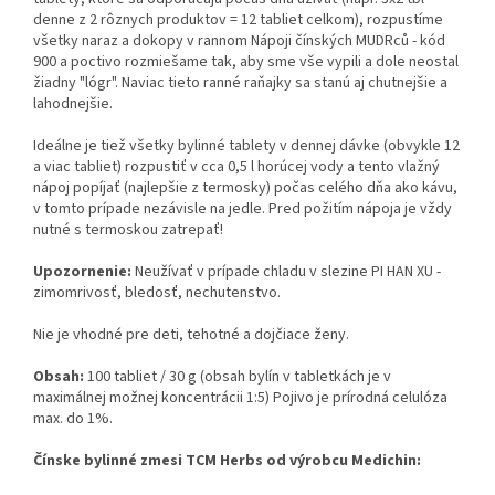
denne z 2 rôznych produktov = 12 tabliet celkom), rozpustíme
všetky naraz a dokopy v rannom Nápoji čínských MUDRců - kód
900 a poctivo rozmiešame tak, aby sme vše vypili a dole neostal
žiadny "lógr". Naviac tieto ranné raňajky sa stanú aj chutnejšie a
lahodnejšie.
Ideálne je tiež všetky bylinné tablety v dennej dávke (obvykle 12
a viac tabliet) rozpustiť v cca 0,5 l horúcej vody a tento vlažný
nápoj popíjať (najlepšie z termosky) počas celého dňa ako kávu,
v tomto prípade nezávisle na jedle. Pred požitím nápoja je vždy
nutné s termoskou zatrepať!
Upozornenie:
Neužívať v prípade chladu v slezine PI HAN XU -
zimomrivosť, bledosť, nechutenstvo.
Nie je vhodné pre deti, tehotné a dojčiace ženy.
Obsah:
100 tabliet / 30 g (obsah bylín v tabletkách je v
maximálnej možnej koncentrácii 1:5) Pojivo je prírodná celulóza
max. do 1%.
Čínske bylinné zmesi TCM Herbs od výrobcu Medichin: