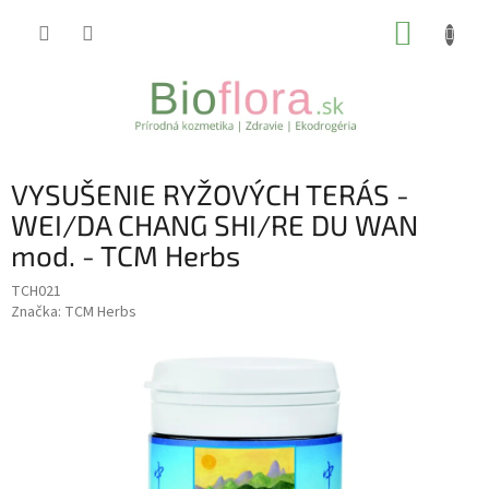
Prejsť
NÁKUP
na
obsah
KOŠÍK
VYSUŠENIE RYŽOVÝCH TERÁS -
WEI/DA CHANG SHI/RE DU WAN
mod. - TCM Herbs
TCH021
Značka:
TCM Herbs