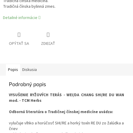
Tradičná čínska medicína.
Tradičná čínska bylinná zmes.
Detailné informácie
OPÝTAŤ SA
ZDIEĽAŤ
Popis
Diskusia
Podrobný popis
VYSUŠENIE RYŽOVÝCH TERÁS - WEI/DA CHANG SHI/RE DU WAN
mod. - TCM Herbs
Odborná literatúra o Tradičnej čínskej medicíne uvádza:
vylučuje vlhko a horúčosť SHI/RE a horký toxín RE DU zo žalúdka a
čriev