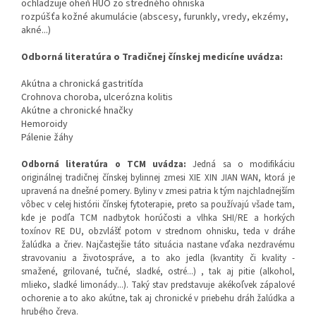
ochladzuje oheň HUO zo stredného ohniska
rozpúšťa kožné akumulácie (abscesy, furunkly, vredy, ekzémy,
akné...)
Odborná literatúra o Tradičnej čínskej medicíne uvádza:
Akútna a chronická gastritída
Crohnova choroba, ulcerózna kolitis
Akútne a chronické hnačky
Hemoroidy
Pálenie žáhy
Odborná literatúra o TCM uvádza
:
Jedná sa o modifikáciu
originálnej tradičnej čínskej bylinnej zmesi XIE XIN JIAN WAN, ktorá je
upravená na dnešné pomery. Byliny v zmesi patria k tým najchladnejším
vôbec v celej histórii čínskej fytoterapie, preto sa používajú všade tam,
kde je podľa TCM nadbytok horúčosti a vlhka SHI/RE a horkých
toxínov RE DU, obzvlášť potom v strednom ohnisku, teda v dráhe
žalúdka a čriev. Najčastejšie táto situácia nastane vďaka nezdravému
stravovaniu a životospráve, a to ako jedla (kvantity či kvality -
smažené, grilované, tučné, sladké, ostré...) , tak aj pitie (alkohol,
mlieko, sladké limonády...). Taký stav predstavuje akékoľvek zápalové
ochorenie a to ako akútne, tak aj chronické v priebehu dráh žalúdka a
hrubého čreva.