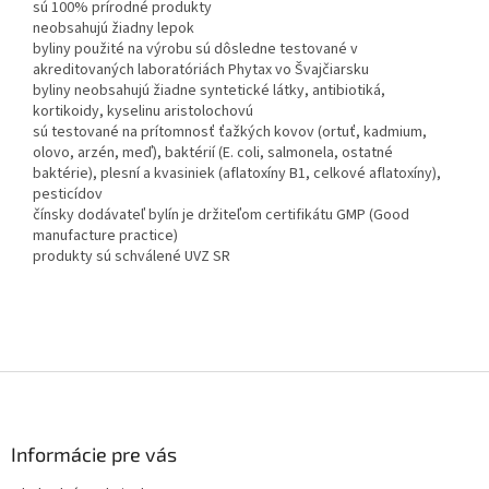
sú 100% prírodné produkty
neobsahujú žiadny lepok
byliny použité na výrobu sú dôsledne testované v
akreditovaných laboratóriách Phytax vo Švajčiarsku
byliny neobsahujú žiadne syntetické látky, antibiotiká,
kortikoidy, kyselinu aristolochovú
sú testované na prítomnosť ťažkých kovov (ortuť, kadmium,
olovo, arzén, meď), baktérií (E. coli, salmonela, ostatné
baktérie), plesní a kvasiniek (aflatoxíny B1, celkové aflatoxíny),
pesticídov
čínsky dodávateľ bylín je držiteľom certifikátu GMP (Good
manufacture practice)
produkty sú schválené UVZ SR
Z
á
p
ä
Informácie pre vás
t