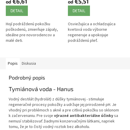
€6,61
€5,51
od
od
DETAIL
DETAIL
Hojí podráždenú pokožku
Osviežujúca a ochladzujúca
poškodenú, zmierňuje zápaly,
kvetová voda výborne
ideálne pre novorodencov a
regeneruje a upokojuje
malé deti.
podráždenú pleť.
Popis
Diskusia
Podrobný popis
Tymiánová voda - Hanus
Vodný destilát (hydrolát) z dúšky tymiánovej - stimuluje
regeneračné procesy pokožky a udržuje jej prirodzené pH. Je
vhodný pri problémoch s akné a pre citlivú pokožku so sklonom
k začervenaniu. Pre svoje
výrazné antibakteriálne účinky
sa
nemusí stabilizovať žiadnymi konzervačnými látkami, napriek
tomu, že je to čistý vodný roztok bez alkoholu.