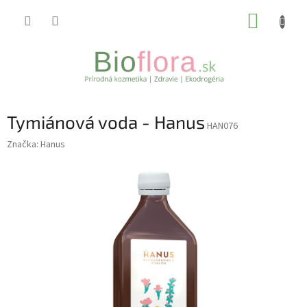
Prejsť
NÁKUP
na
obsah
KOŠÍK
Tymiánová voda - Hanus
HAN076
Značka:
Hanus