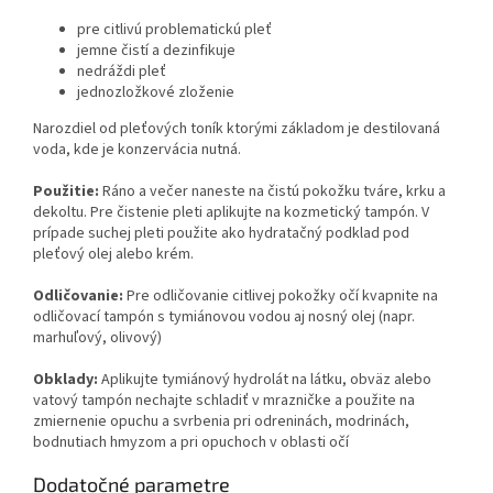
pre citlivú problematickú pleť
jemne čistí a dezinfikuje
nedráždi pleť
jednozložkové zloženie
Narozdiel od pleťových toník ktorými základom je destilovaná
voda, kde je konzervácia nutná.
Použitie:
Ráno a večer naneste na čistú pokožku tváre, krku a
dekoltu. Pre čistenie pleti aplikujte na kozmetický tampón. V
prípade suchej pleti použite ako hydratačný podklad pod
pleťový olej alebo krém.
Odličovanie:
Pre odličovanie citlivej pokožky očí kvapnite na
odličovací tampón s tymiánovou vodou aj nosný olej (napr.
marhuľový, olivový)
Obklady:
Aplikujte tymiánový hydrolát na látku, obväz alebo
vatový tampón nechajte schladiť v mrazničke a použite na
zmiernenie opuchu a svrbenia pri odreninách, modrinách,
bodnutiach hmyzom a pri opuchoch v oblasti očí
Dodatočné parametre