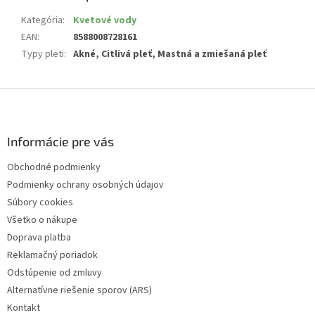
Kategória
:
Kvetové vody
EAN
:
8588008728161
Typy pleti
:
Akné, Citlivá pleť, Mastná a zmiešaná pleť
Z
á
p
ä
Informácie pre vás
t
Obchodné podmienky
i
Podmienky ochrany osobných údajov
e
Súbory cookies
Všetko o nákupe
Doprava platba
Reklamačný poriadok
Odstúpenie od zmluvy
Alternatívne riešenie sporov (ARS)
Kontakt