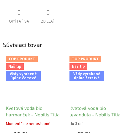
OPÝTAŤ SA
ZDIEĽAŤ
Súvisiaci tovar
TOP PRODUKT
TOP PRODUKT
Náš tip
Náš tip
Vždy vyrobené
Vždy vyrobené
úplne čerstvé
úplne čerstvé
Kvetová voda bio
Kvetová voda bio
harmanček - Nobilis Tilia
levandula - Nobilis Tilia
Momentálne nedostupné
do 3 dní