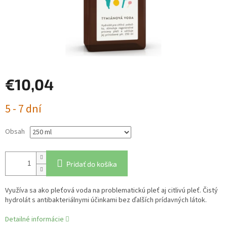
€10,04
Jednotková
5 - 7 dní
cena:
Obsah
Pridať do košíka
Využíva sa ako pleťová voda na problematickú pleť aj citlivú pleť. Čistý
hydrolát s antibakteriálnymi účinkami bez ďalších prídavných látok.
Detailné informácie