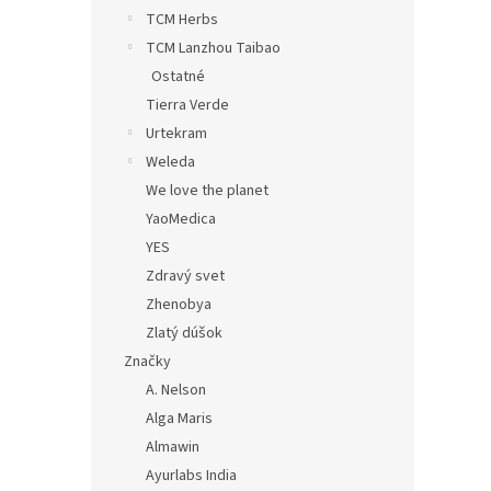
TCM Herbs
TCM Lanzhou Taibao
Ostatné
Tierra Verde
Urtekram
Weleda
We love the planet
YaoMedica
YES
Zdravý svet
Zhenobya
Zlatý dúšok
Značky
A. Nelson
Alga Maris
Almawin
Ayurlabs India