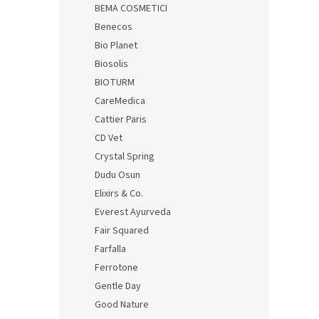
BEMA COSMETICI
Benecos
Bio Planet
Biosolis
BIOTURM
CareMedica
Cattier Paris
CD Vet
Crystal Spring
Dudu Osun
Elixirs & Co.
Everest Ayurveda
Fair Squared
Farfalla
Ferrotone
Gentle Day
Good Nature