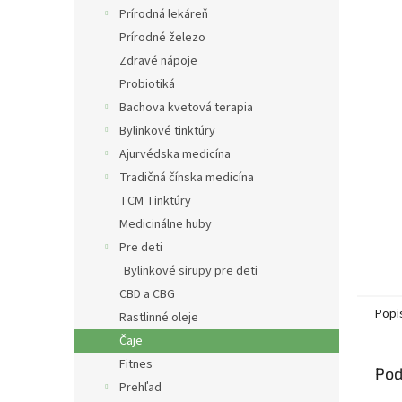
Prírodná lekáreň
Prírodné železo
Zdravé nápoje
Probiotiká
Bachova kvetová terapia
Bylinkové tinktúry
Ajurvédska medicína
Tradičná čínska medicína
TCM Tinktúry
Medicinálne huby
Pre deti
Bylinkové sirupy pre deti
CBD a CBG
Popi
Rastlinné oleje
Čaje
Fitnes
Pod
Prehľad