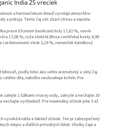
ganic India 25 vreciek
rdamómom a harmančekom ihneď vyvolajú atmosféru
dy a pokoja. Tento čaj vás zbaví stresu a napätia.
lka pravá (Ocimum basilicum) listy 17,82 %, vavrín
ôra 17,08 %, ruža stolistá (Rosa centifolia) kvety 4,90
aria cardamomum) struk 2,24 %, rumanček kamilkový
út lúhovať, podľa toho ako veľmi aromatický a silný čaj
as celého dňa, nakoľko neobsahuje kofeín. Pre
ie zalejte 2 šálkami vriacej vody, zakryte a nechajte 20
a nechajte vychladnúť. Pre maximálny účinok pite 3 až
ch vysoká kvalita a taktiež účinok. Ten je zabezpečený
ych olejov a ďalších prírodných látok. Všetky čaje a