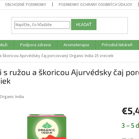
OBCHODNÉ PODMIENKY
PODMIENKY OCHRANY OSOBNÝCH ÚDAJOV
HĽADAŤ
Muži
Podpora zdravia
Aromaterapia
Prírodná lekáreň
 a škoricou Ajurvédsky čaj porciovaný Organic India 25 vreciek
i s ružou a škoricou Ajurvédsky čaj po
iek
Organic India
€5,
Jednotk
3 – 5 
cena: