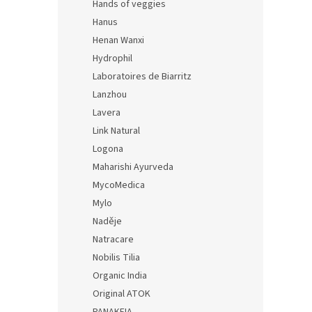
Hands of veggies
Hanus
Henan Wanxi
Hydrophil
Laboratoires de Biarritz
Lanzhou
Lavera
Link Natural
Logona
Maharishi Ayurveda
MycoMedica
Mylo
Naděje
Natracare
Nobilis Tilia
Organic India
Original ATOK