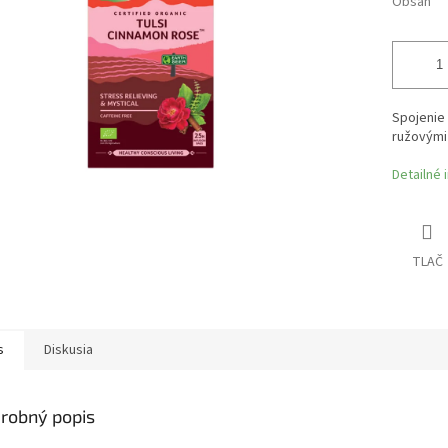
Obsah
Spojenie
ružovými 
Detailné 
TLAČ
s
Diskusia
robný popis