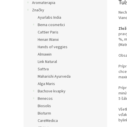
Tul
Aromaterapia
Značky
Nech
Ayurlabs India
Viano
Bema cosmetici
Zlož
Cattier Paris
pravý
%, m
Henan Wanxi
(Matr
Hands of veggies
Almawin
Obsah
Link Natural
Prípr
Sattva
chce
Maharishi Ayurveda
maxim
Alga Maris
Prípr
Bachove kvapky
minú
5 šá
Benecos
Biosolis
Všet
Bioturm
vďak
bylin
CareMedica