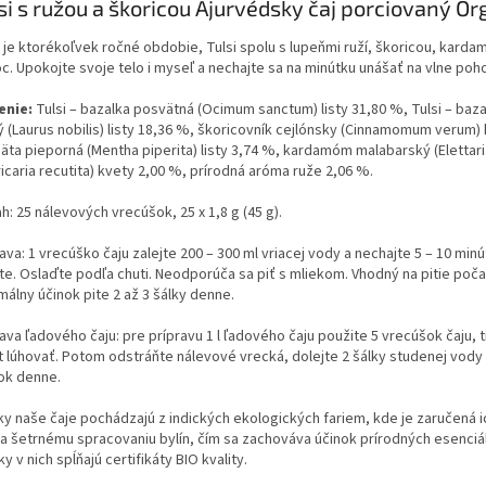
si s ružou a škoricou Ajurvédsky čaj porciovaný Or
 je ktorékoľvek ročné obdobie, Tulsi spolu s lupeňmi ruží, škoricou, ka
c. Upokojte svoje telo i myseľ a nechajte sa na minútku unášať na vlne poho
enie:
Tulsi – bazalka posvätná (Ocimum sanctum) listy 31,80 %, Tulsi – baza
 (Laurus nobilis) listy 18,36 %, škoricovník cejlónsky (Cinnamomum verum) k
äta pieporná (Mentha piperita) listy 3,74 %, kardamóm malabarský (Elett
icaria recutita) kvety 2,00 %, prírodná aróma ruže 2,06 %.
: 25 nálevových vrecúšok, 25 x 1,8 g (45 g).
ava: 1 vrecúško čaju zalejte 200 – 300 ml vriacej vody a nechajte 5 – 10 min
te. Oslaďte podľa chuti. Neodporúča sa piť s mliekom. Vhodný na pitie poč
álny účinok pite 2 až 3 šálky denne.
ava ľadového čaju: pre prípravu 1 l ľadového čaju použite 5 vrecúšok čaju, t
t lúhovať. Potom odstráňte nálevové vrecká, dolejte 2 šálky studenej vody 
lok denne.
ky naše čaje pochádzajú z indických ekologických fariem, kde je zaručená i
a šetrnému spracovaniu bylín, čím sa zachováva účinok prírodných esenciáln
ky v nich spĺňajú certifikáty BIO kvality.