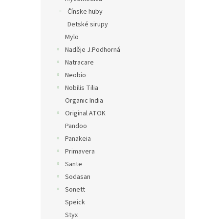
Čínske huby
Detské sirupy
Mylo
Naděje J.Podhorná
Natracare
Neobio
Nobilis Tilia
Organic India
Original ATOK
Pandoo
Panakeia
Primavera
Sante
Sodasan
Sonett
Speick
Styx