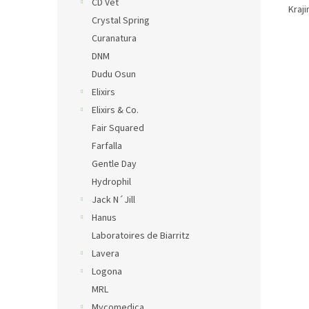
CD Vet
Kraji
Crystal Spring
Curanatura
DNM
Dudu Osun
Elixirs
Elixirs & Co.
Fair Squared
Farfalla
Gentle Day
Hydrophil
Jack N´Jill
Hanus
Laboratoires de Biarritz
Lavera
Logona
MRL
Mycomedica