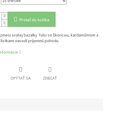
Pridať do košíka
 zmesi svätej bazalky Tulsi so škoricou, kardamómom a
lístkami navodí príjemnú pohodu.
informácie
OPÝTAŤ SA
ZDIEĽAŤ