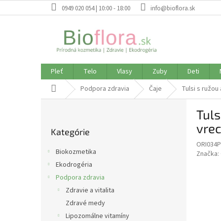
Prejsť
0949 020 054 | 10:00 - 18:00
info@bioflora.sk
na
obsah
Pleť
Telo
Vlasy
Zuby
Deti
Domov
Podpora zdravia
Čaje
Tulsi s ružou
B
Tuls
o
Preskočiť
č
vrec
Kategórie
kategórie
n
ORI034P
ý
Biokozmetika
Značka:
p
Ekodrogéria
a
Podpora zdravia
n
e
Zdravie a vitalita
l
Zdravé medy
Lipozomálne vitamíny