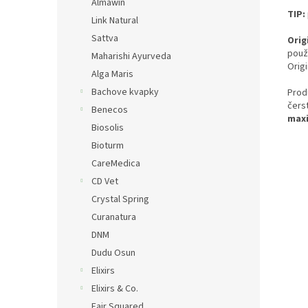
Almawin
TIP:
Link Natural
Sattva
Orig
použ
Maharishi Ayurveda
Origi
Alga Maris
Bachove kvapky
Prod
čers
Benecos
maxi
Biosolis
Bioturm
CareMedica
CD Vet
Crystal Spring
Curanatura
DNM
Dudu Osun
Elixirs
Elixirs & Co.
Fair Squared