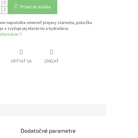
Pridať do košíka
nne napomáha zmierniť prejavy starnutia, pokožku
e a zvyšuje jej elasticitu a hydratáciu.
informácie
OPÝTAŤ SA
ZDIEĽAŤ
Dodatočné parametre