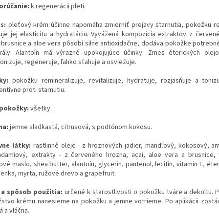
orúčanie:
k regenerácii pleti.
is:
pleťový krém účinne napomáha zmierniť prejavy starnutia, pokožku r
uje jej elasticitu a hydratáciu. Vyvážená kompozícia extraktov z červen
, brusnice a aloe vera pôsobí silne antioxidačne, dodáva pokožke potrebné
rály. Alantoín má výrazné upokojujúce účinky. Zmes éterických olej
onizuje, regeneruje, ľahko sťahuje a osviežuje.
nky:
pokožku remineralizuje, revitalizuje, hydratuje, rozjasňuje a toniz
ntívne proti starnutiu.
 pokožky:
všetky.
ma:
jemne sladkastá, citrusová, s podtónom kokosu.
vne látky:
rastlinné oleje - z hroznových jadier, mandľový, kokosový, a
damiový, extrakty - z červeného hrozna, acai, aloe vera a brusnice, 
vé maslo, shea butter, alantoín, glycerín, pantenol, lecitín, vitamín E, éter
ienka, myrta, ružové drevo a grapefruit.
 a spôsob použitia:
určené k starostlivosti o pokožku tváre a dekoltu.
stvo krému nanesieme na pokožku a jemne votrieme. Po aplikácii zost
á a vláčna.