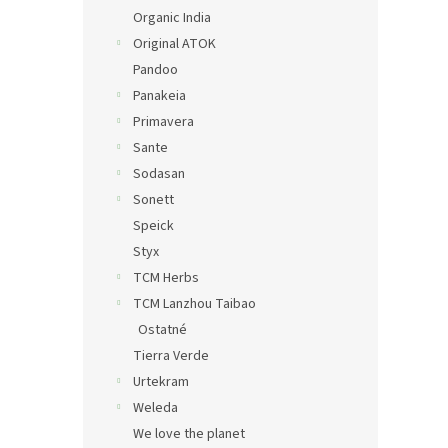
Organic India
Original ATOK
Pandoo
Panakeia
Primavera
Sante
Sodasan
Sonett
Speick
Styx
TCM Herbs
TCM Lanzhou Taibao
Ostatné
Tierra Verde
Urtekram
Weleda
We love the planet