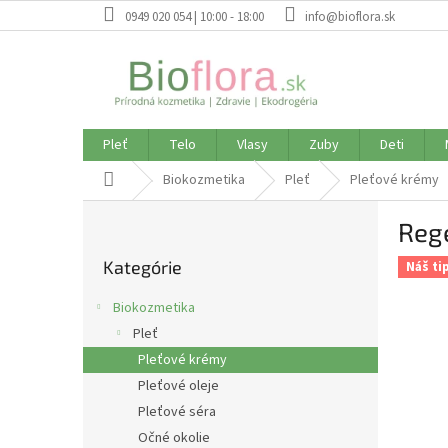
Prejsť
0949 020 054 | 10:00 - 18:00
info@bioflora.sk
na
obsah
Pleť
Telo
Vlasy
Zuby
Deti
Domov
Biokozmetika
Pleť
Pleťové krémy
B
Rege
o
Preskočiť
č
Kategórie
kategórie
Náš ti
n
ý
Biokozmetika
p
Pleť
a
Pleťové krémy
n
e
Pleťové oleje
l
Pleťové séra
Očné okolie