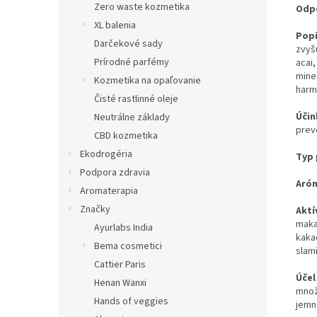
Zero waste kozmetika
Odp
XL balenia
Pop
Darčekové sady
zvyš
Prírodné parfémy
acai
mine
Kozmetika na opaľovanie
harm
Čisté rastlinné oleje
Úči
Neutrálne základy
preve
CBD kozmetika
Ekodrogéria
Typ
Podpora zdravia
Aró
Aromaterapia
Značky
Aktí
maka
Ayurlabs India
kakao
Bema cosmetici
slam
Cattier Paris
Účel
Henan Wanxi
množ
Hands of veggies
jemn