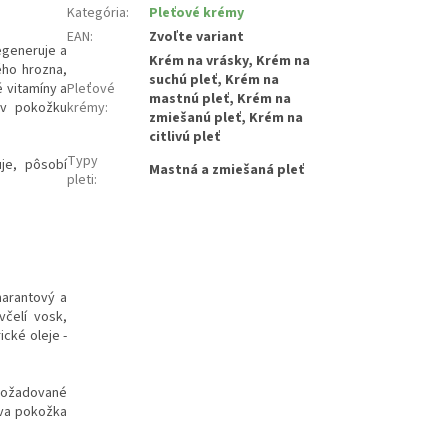
Kategória
:
Pleťové krémy
EAN
:
Zvoľte variant
egeneruje a
Krém na vrásky, Krém na
ého hrozna,
suchú pleť, Krém na
 vitamíny a
Pleťové
mastnú pleť, Krém na
ov pokožku
krémy
:
zmiešanú pleť, Krém na
citlivú pleť
Typy
uje, pôsobí
Mastná a zmiešaná pleť
pleti
:
marantový a
včelí vosk,
ické oleje -
 Požadované
áva pokožka