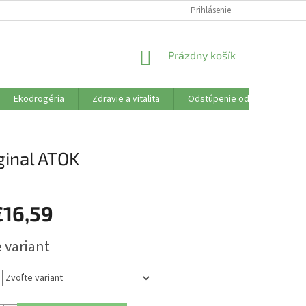
SÚBORY COOKIES
VŠETKO O NÁKUPE
Prihlásenie
DOPRAVA PLATBA
R
NÁKUPNÝ
Prázdny košík
KOŠÍK
Ekodrogéria
Zdravie a vitalita
Odstúpenie od zmluvy
ginal ATOK
€16,59
ová
 variant