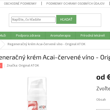
OBCHODNÉ PODMIENKY
PODMIENKY OCHRANY OSOBNÝCH ÚDAJOV
HĽADAŤ
Muži
Podpora zdravia
Aromaterapia
Prírodná lekáreň
Regeneračný krém Acai-červené víno - Original ATOK
neračný krém Acai-červené víno - Ori
Značka:
Original ATOK
p
od
Jednotk
Zvoľte
cena:
Obsah