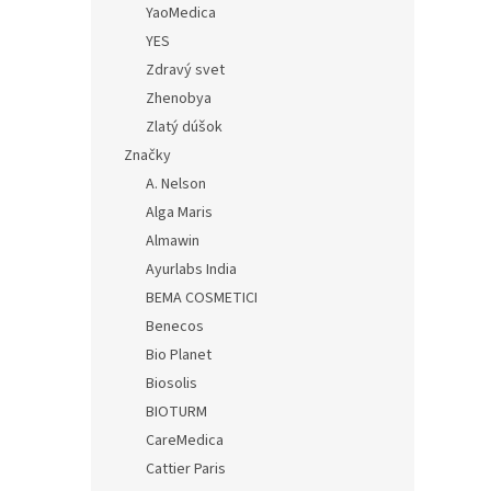
YaoMedica
YES
Zdravý svet
Zhenobya
Zlatý dúšok
Značky
A. Nelson
Alga Maris
Almawin
Ayurlabs India
BEMA COSMETICI
Benecos
Bio Planet
Biosolis
BIOTURM
CareMedica
Cattier Paris