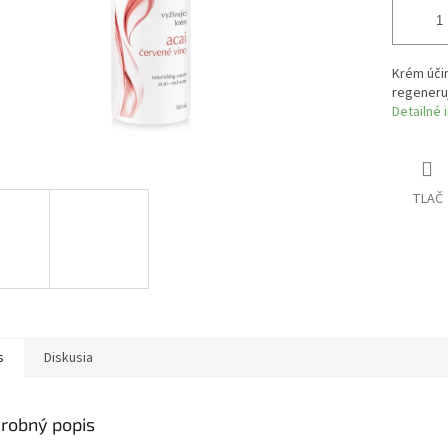
Krém úči
regeneruj
Detailné 
TLAČ
s
Diskusia
robný popis