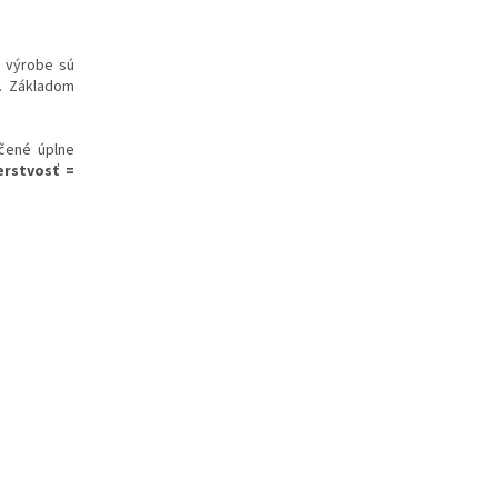
i výrobe sú
ť. Základom
učené úplne
erstvosť =