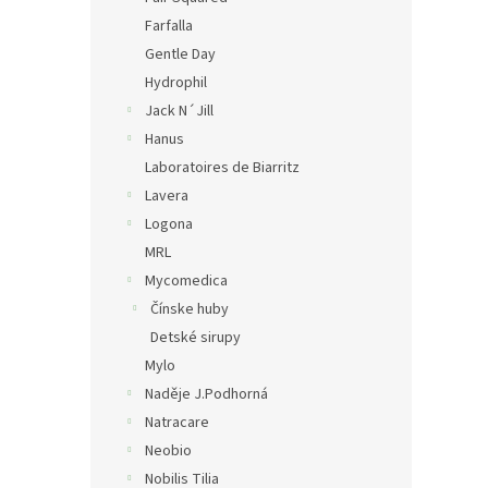
Farfalla
Gentle Day
Hydrophil
Jack N´Jill
Hanus
Laboratoires de Biarritz
Lavera
Logona
MRL
Mycomedica
Čínske huby
Detské sirupy
Mylo
Naděje J.Podhorná
Natracare
Neobio
Nobilis Tilia