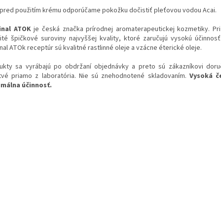
pred použitím krému odporúčame pokožku dočistiť pleťovou vodou Acai.
inal ATOK
je česká značka prírodnej aromaterapeutickej kozmetiky. Pr
ité špičkové suroviny najvyššej kvality, ktoré zaručujú vysokú účinnos
nal ATOk receptúr sú kvalitné rastlinné oleje a vzácne éterické oleje.
ukty sa vyrábajú po obdržaní objednávky a preto sú zákazníkovi dor
tvé priamo z laboratória. Nie sú znehodnotené skladovaním.
Vysoká č
málna účinnosť.