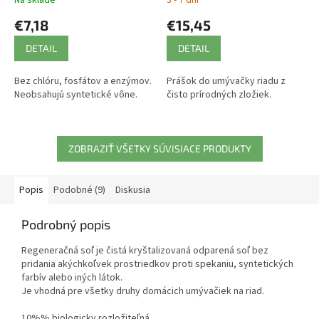
€7,18
€15,45
DETAIL
DETAIL
Bez chlóru, fosfátov a enzýmov.
Prášok do umývačky riadu z
Neobsahujú syntetické vône.
čisto prírodných zložiek.
ZOBRAZIŤ VŠETKY SÚVISIACE PRODUKTY
Popis
Podobné (9)
Diskusia
Podrobný popis
Regeneračná soľ je čistá kryštalizovaná odparená soľ bez
pridania akýchkoľvek prostriedkov proti spekaniu, syntetických
farbív alebo iných látok.
Je vhodná pre všetky druhy domácich umývačiek na riad.
10%% biologicky rozložiteľná