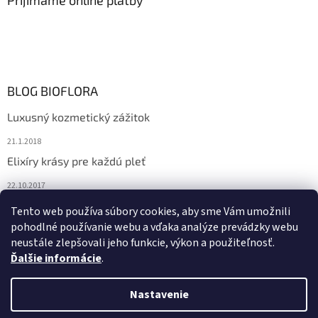
BLOG BIOFLORA
Luxusný kozmetický zážitok
21.1.2018
Elixíry krásy pre každú pleť
22.10.2017
Spoznajte prírodnú kozmetiku Sante
Tento web používa súbory cookies, aby sme Vám umožnili
pohodlné používanie webu a vďaka analýze prevádzky webu
10.10.2017
neustále zlepšovali jeho funkcie, výkon a použiteľnosť.
Ďalšie informácie
.
Vytvoril Shoptet
Nastavenie