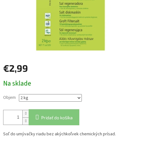
€2,99
Jednotková
Na sklade
cena:
Objem
Pridať do košíka
Soľ do umývačky riadu bez akýchkoľvek chemických prísad.