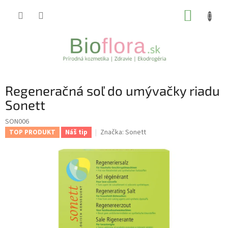
Prejsť
NÁKUP
na
obsah
KOŠÍK
Regeneračná soľ do umývačky riadu
Sonett
SON006
Značka:
Sonett
TOP PRODUKT
Náš tip