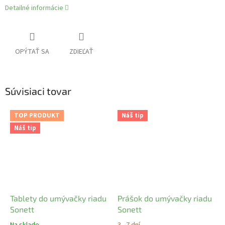
Detailné informácie
OPÝTAŤ SA
ZDIEĽAŤ
Súvisiaci tovar
TOP PRODUKT
Náš tip
Náš tip
Tablety do umývačky riadu
Prášok do umývačky riadu
Sonett
Sonett
Na sklade
3 - 7 dní