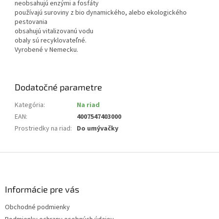
neobsahujú enzými a fosfáty
používajú suroviny z bio dynamického, alebo ekologického
pestovania
obsahujú vitalizovanú vodu
obaly sú recyklovateľné.
Vyrobené v Nemecku.
Dodatočné parametre
Kategória
:
Na riad
EAN
:
4007547403000
Prostriedky na riad
:
Do umývačky
Z
á
p
ä
Informácie pre vás
t
Obchodné podmienky
i