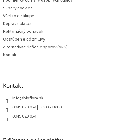
Podmienky ochrany osobných údajov
e
Súbory cookies
Všetko o nákupe
Doprava platba
Reklamačný poriadok
Odstúpenie od zmluvy
Alternatívne riešenie sporov (ARS)
Kontakt
Kontakt
info
@
bioflora.sk
0949 020 054 | 10:00 - 18:00
0949 020 054
Prijímame online platby