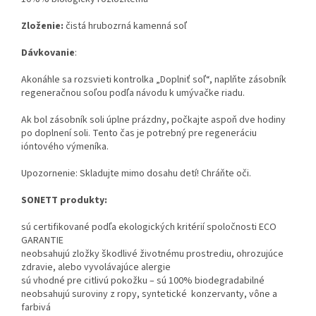
Zloženie:
čistá hrubozrná kamenná soľ
Dávkovanie
:
Akonáhle sa rozsvieti kontrolka „Doplniť soľ“, naplňte zásobník
regeneračnou soľou podľa návodu k umývačke riadu.
Ak bol zásobník soli úplne prázdny, počkajte aspoň dve hodiny
po doplnení soli. Tento čas je potrebný pre regeneráciu
ióntového výmeníka.
Upozornenie: Skladujte mimo dosahu detí! Chráňte oči.
SONETT produkty:
sú certifikované podľa ekologických kritérií spoločnosti ECO
GARANTIE
neobsahujú zložky škodlivé životnému prostrediu, ohrozujúce
zdravie, alebo vyvolávajúce alergie
sú vhodné pre citlivú pokožku – sú 100% biodegradabilné
neobsahujú suroviny z ropy, syntetické konzervanty, vône a
farbivá