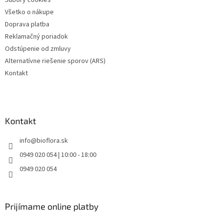
Súbory cookies
v
Všetko o nákupe
k
Doprava platba
y
v
Reklamačný poriadok
ý
Odstúpenie od zmluvy
p
Alternatívne riešenie sporov (ARS)
i
s
Kontakt
u
Kontakt
info
@
bioflora.sk
0949 020 054 | 10:00 - 18:00
0949 020 054
Prijímame online platby