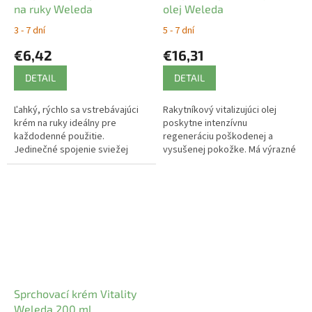
na ruky Weleda
olej Weleda
3 - 7 dní
5 - 7 dní
€6,42
€16,31
DETAIL
DETAIL
Ľahký, rýchlo sa vstrebávajúci
Rakytníkový vitalizujúci olej
krém na ruky ideálny pre
poskytne intenzívnu
každodenné použitie.
regeneráciu poškodenej a
Jedinečné spojenie sviežej
vysušenej pokožke. Má výrazné
vône a výživných olejov, ktoré
regeneračné účinky.
pokožku dokonale hydratujú a
zvláčnia.
Sprchovací krém Vitality
Weleda 200 ml