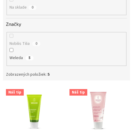
o
Na sklade
0
v
Značky
Nobilis Tilia
0
Weleda
5
Zobrazených položiek:
5
V
Náš tip
Náš tip
ý
p
i
s
p
r