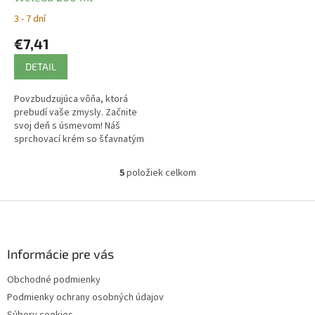
3 - 7 dní
€7,41
DETAIL
Povzbudzujúca vôňa, ktorá
prebudí vaše zmysly. Začnite
svoj deň s úsmevom! Náš
sprchovací krém so šťavnatým
grepom povzbudí vaše zmysly.
Hydratovaná a hebkejšia
5
položiek celkom
O
pokožka.
v
l
Z
á
á
d
p
a
ä
Informácie pre vás
c
t
i
Obchodné podmienky
i
e
Podmienky ochrany osobných údajov
p
e
r