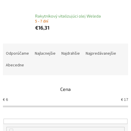
Rakytníkový vitalizujúci olej Weleda
5 - 7 dní
€16,31
R
a
Odporúčame
Najlacnejšie
Najdrahšie
Najpredávanejšie
d
e
Abecedne
n
i
e
Cena
p
r
€
6
€
17
o
d
u
k
t