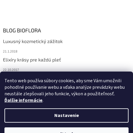
BLOG BIOFLORA
Luxusný kozmetický zážitok
21.1.2018
Elixíry krásy pre každú pleť
22.10.2017
Spoznajte prírodnú kozmetiku Sante
Tento web používa súbory cookies, aby sme Vám umožnili
pohodlné používanie webu a vďaka analýze prevádzky webu
10.10.2017
neustále zlepšovali jeho funkcie, výkon a použiteľnosť.
Ďalšie informácie
.
Vytvoril Shoptet
Nastavenie
Copyright 2026
Bioflora.sk
. Všetky práva vyhradené.
Upraviť