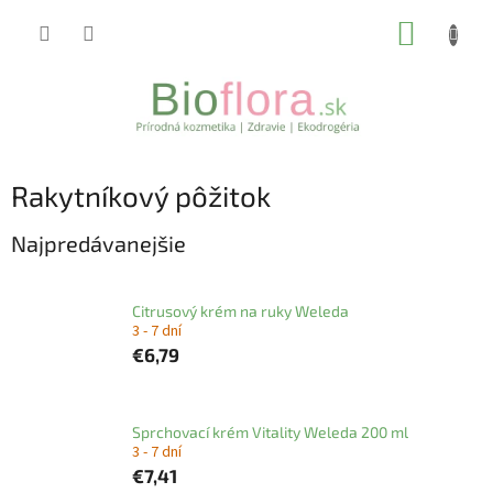
Prejsť
NÁKUP
na
obsah
KOŠÍK
Rakytníkový pôžitok
Najpredávanejšie
Citrusový krém na ruky Weleda
3 - 7 dní
€6,79
Sprchovací krém Vitality Weleda 200 ml
3 - 7 dní
€7,41