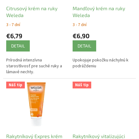
o
d
Citrusový krém na ruky
Mandľový krém na ruky
u
Weleda
Weleda
k
3 - 7 dní
3 - 7 dní
t
€6,79
€6,90
o
v
DETAIL
DETAIL
Prírodná intenzívna
Upokojuje pokožku náchylnú k
starostlivosť pre suché ruky a
podráždeniu
lámavé nechty.
Náš tip
Náš tip
Rakytníkový Expres krém
Rakytníkový vitalizujúci