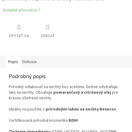
Detailné informácie
OPÝTAŤ SA
ZDIEĽAŤ
Popis
Diskusia
Podrobný popis
Prírodný odlakovač na nechty bez acetónu. Šetrne odstraňuje
laky na nechty. Obsahuje
pomarančový a citrónový olej
pre
krásne ošetrené nechty.
Ideálny na použitie s
prírodnými lakmi na nechty Benecos
.
Certifikovaná prírodná kozmetika
BDIH
Zloženie: Ingredients:
ETHYL LACTATE, ALCOHOL, GLYCERIN,