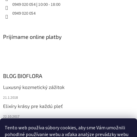
0949 020 054 | 10:00 - 18:00
0949 020 054
Prijímame online platby
BLOG BIOFLORA
Luxusný kozmetický zážitok
21.1.2018
Elixíry krásy pre každú pleť
22.10.2017
Spoznajte prírodnú kozmetiku Sante
Tento web používa súbory cookies, aby sme Vám umožnili
pohodlné používanie webu a vďaka analýze prevádzky webu
10.10.2017