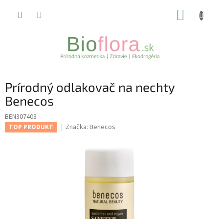
Prejsť
NÁKUP
na
obsah
KOŠÍK
Prírodný odlakovač na nechty
Benecos
BEN307403
Značka:
Benecos
TOP PRODUKT