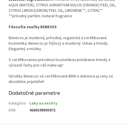
AQUA (WATER), CITRUS AURANTIUM DULCIS (ORANGE) PEEL OIL,
CITRUS LIMON (LEMON) PEEL OIL, LIMONENE**, CITRAL**
**prírodný parfém /natural fragrance
Filozofia značky BENECOS
Benecos je moderná, prírodná, organická a certifikovaná
kozmetika. Benecos je štýlový a moderný. Urban a trendy.
Elegantný a módny.
S certifikovanou prírodnou kozmetikou ponúkame trendy a
výrazné farby pre váš make-up!
Výrobky Benecos sú certifikované BDIH a dokonca aj ceny sú
absolútne prijateľné!
Dodatočné parametre
Kategória
:
Laky na nechty
EAN
:
4260198093871
Z