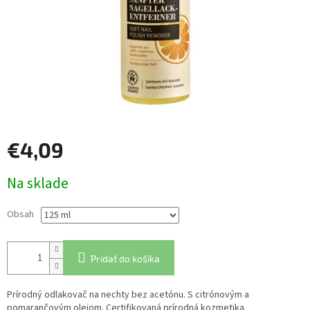
€4,09
Jednotková
Na sklade
cena:
Obsah
Pridať do košíka
Prírodný odlakovač na nechty bez acetónu. S citrónovým a
pomarančovým olejom. Certifikovaná prírodná kozmetika.