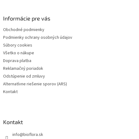
á
p
ä
Informácie pre vás
t
Obchodné podmienky
i
Podmienky ochrany osobných údajov
e
Súbory cookies
Všetko o nákupe
Doprava platba
Reklamačný poriadok
Odstúpenie od zmluvy
Alternatívne riešenie sporov (ARS)
Kontakt
Kontakt
info
@
bioflora.sk