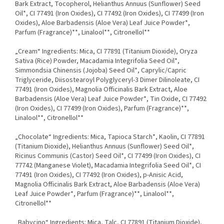
Bark Extract, Tocopherol, Helianthus Annuus (Sunflower) Seed
Oil*, CI 77491 (Iron Oxides), CI 77492 (Iron Oxides), CI 77499 (Iron
Oxides), Aloe Barbadensis (Aloe Vera) Leaf Juice Powder*,
Parfum (Fragrance)**, Linalool**, Citronellol**
„Cream“ Ingredients: Mica, CI 77891 (Titanium Dioxide), Oryza
Sativa (Rice) Powder, Macadamia Integrifolia Seed Oil*,
Simmondsia Chinensis (Jojoba) Seed Oil*, Caprylic/Capric
Triglyceride, Diisostearoyl Polyglyceryl-3 Dimer Dilinoleate, CI
77491 (Iron Oxides), Magnolia Officinalis Bark Extract, Aloe
Barbadensis (Aloe Vera) Leaf Juice Powder*, Tin Oxide, CI 77492
(Iron Oxides), CI 77499 (Iron Oxides), Parfum (Fragrance)**,
Linalool**, Citronellol**
„Chocolate“ Ingredients: Mica, Tapioca Starch*, Kaolin, CI 77891
(Titanium Dioxide), Helianthus Annuus (Sunflower) Seed Oil*,
Ricinus Communis (Castor) Seed Oil*, CI 77499 (Iron Oxides), CI
77742 (Manganese Violet), Macadamia Integrifolia Seed Oil*, CI
77491 (Iron Oxides), CI 77492 (Iron Oxides), p-Anisic Acid,
Magnolia Officinalis Bark Extract, Aloe Barbadensis (Aloe Vera)
Leaf Juice Powder*, Parfum (Fragrance)**, Linalool**,
Citronellol**
„Babycino“ Ingredients: Mica, Talc, CI 77891 (Titanium Dioxide),