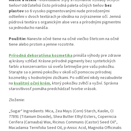
tieňov! Udržateľná čisto prírodná paleta očných tieňov
bez
plastov
so 6 vysoko pigmentovanými nude prirodzenými
odtieňmi v dvoch textúrach je ideálna na zvýraznenie očí. Jemná
púdrová textúra s organickým aloe vera a prírodnými pigmentmi
sa jednoducho nanáša.
Použitie:
Naneste očné tiene na očné viečko štetcom na očné
tiene alebo prstom a jemne rozotrite.
Prírodná dekoratívna kozmetika
prináša výhody pre zdravie
aj krásny vzhľad. Krásne prírodné pigmenty bez syntetických
farbív a konzervantov sú oveľa šetrnejšie pre vašu pokožku.
Starajte sa o jemnú pokožku v okolí očí pomocou prírodnej
kozmetiky s hodnotnými zložkami. Po odlíčení nikdy nezabudnite
na
kvalitný očný krém
, ktorý pokožku zvlhčí a vyživí. Správna
starostlivosť pomáha predchádzať tvorbe vrások.
Zloženie:
„Sugar“ Ingredients: Mica, Zea Mays (Corn) Starch, Kaolin, CI
77891 (Titanium Dioxide), Shea Butter Ethyl Esters, Copernicia
Cerifera (Carnauba) Wax, Ricinus Communis (Castor) Seed Oil*,
Macadamia Ternifolia Seed Oil, p-Anisic Acid, Magnolia Officinalis