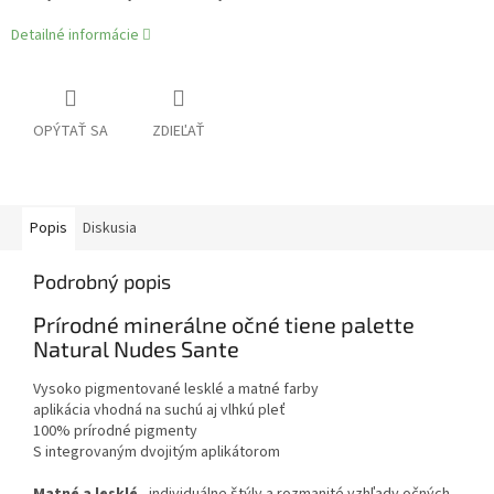
Detailné informácie
OPÝTAŤ SA
ZDIEĽAŤ
Popis
Diskusia
Podrobný popis
Prírodné minerálne očné tiene palette
Natural Nudes Sante
Vysoko pigmentované lesklé a matné farby
aplikácia vhodná na suchú aj vlhkú pleť
100% prírodné pigmenty
S integrovaným dvojitým aplikátorom
Matné a lesklé
- individuálne štýly a rozmanité vzhľady očných