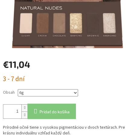
€11,04
Jednotková
3 - 7 dní
cena:
Obsah
Pridať do košíka
Prírodné očné tiene s vysokou pigmentáciou v dvoch textúrach. Pre
krásny individuálny vzhľad každý deň.