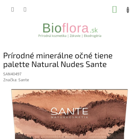
Prejsť
NÁKUP
na
obsah
KOŠÍK
Prírodné minerálne očné tiene
palette Natural Nudes Sante
SAN40497
Značka:
Sante