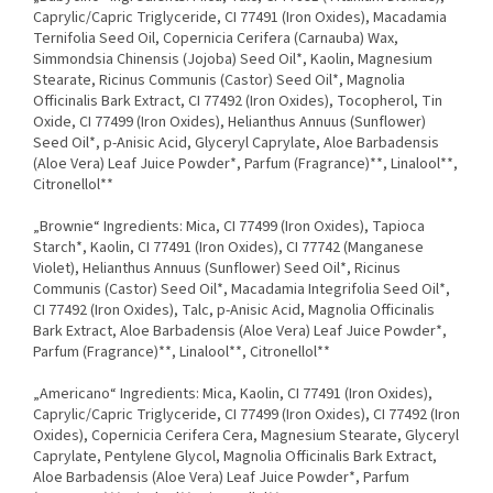
Caprylic/Capric Triglyceride, CI 77491 (Iron Oxides), Macadamia
Ternifolia Seed Oil, Copernicia Cerifera (Carnauba) Wax,
Simmondsia Chinensis (Jojoba) Seed Oil*, Kaolin, Magnesium
Stearate, Ricinus Communis (Castor) Seed Oil*, Magnolia
Officinalis Bark Extract, CI 77492 (Iron Oxides), Tocopherol, Tin
Oxide, CI 77499 (Iron Oxides), Helianthus Annuus (Sunflower)
Seed Oil*, p-Anisic Acid, Glyceryl Caprylate, Aloe Barbadensis
(Aloe Vera) Leaf Juice Powder*, Parfum (Fragrance)**, Linalool**,
Citronellol**
„Brownie“ Ingredients: Mica, CI 77499 (Iron Oxides), Tapioca
Starch*, Kaolin, CI 77491 (Iron Oxides), CI 77742 (Manganese
Violet), Helianthus Annuus (Sunflower) Seed Oil*, Ricinus
Communis (Castor) Seed Oil*, Macadamia Integrifolia Seed Oil*,
CI 77492 (Iron Oxides), Talc, p-Anisic Acid, Magnolia Officinalis
Bark Extract, Aloe Barbadensis (Aloe Vera) Leaf Juice Powder*,
Parfum (Fragrance)**, Linalool**, Citronellol**
„Americano“ Ingredients: Mica, Kaolin, CI 77491 (Iron Oxides),
Caprylic/Capric Triglyceride, CI 77499 (Iron Oxides), CI 77492 (Iron
Oxides), Copernicia Cerifera Cera, Magnesium Stearate, Glyceryl
Caprylate, Pentylene Glycol, Magnolia Officinalis Bark Extract,
Aloe Barbadensis (Aloe Vera) Leaf Juice Powder*, Parfum