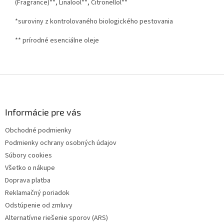
(Fragrance)**, Linalool**, Citronellol**
*suroviny z kontrolovaného biologického pestovania
** prírodné esenciálne oleje
Z
á
p
ä
Informácie pre vás
t
Obchodné podmienky
i
Podmienky ochrany osobných údajov
e
Súbory cookies
Všetko o nákupe
Doprava platba
Reklamačný poriadok
Odstúpenie od zmluvy
Alternatívne riešenie sporov (ARS)