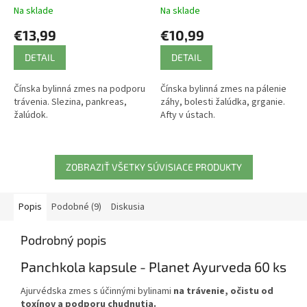
Wanxi
Na sklade
Na sklade
€13,99
€10,99
DETAIL
DETAIL
Čínska bylinná zmes na podporu
Čínska bylinná zmes na pálenie
trávenia. Slezina, pankreas,
záhy, bolesti žalúdka, grganie.
žalúdok.
Afty v ústach.
ZOBRAZIŤ VŠETKY SÚVISIACE PRODUKTY
Popis
Podobné (9)
Diskusia
Podrobný popis
Panchkola kapsule - Planet Ayurveda 60 ks
Ajurvédska zmes s účinnými bylinami
na trávenie, očistu od
toxínov a podporu chudnutia.