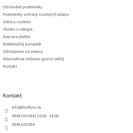
t
Obchodné podmienky
i
Podmienky ochrany osobných údajov
e
Súbory cookies
Všetko o nákupe
Doprava platba
Reklamačný poriadok
Odstúpenie od zmluvy
Alternatívne riešenie sporov (ARS)
Kontakt
Kontakt
info
@
bioflora.sk
0949 020 054 | 10:00 - 18:00
0949 020 054