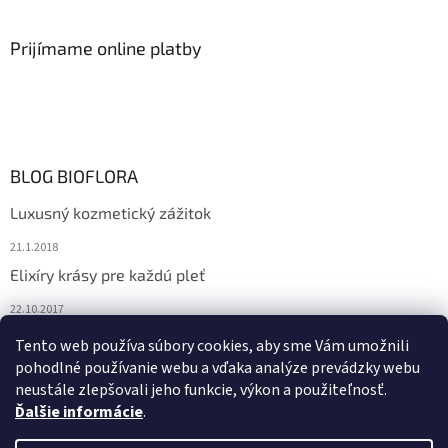
Prijímame online platby
BLOG BIOFLORA
Luxusný kozmetický zážitok
21.1.2018
Elixíry krásy pre každú pleť
22.10.2017
Spoznajte prírodnú kozmetiku Sante
Tento web používa súbory cookies, aby sme Vám umožnili
pohodlné používanie webu a vďaka analýze prevádzky webu
10.10.2017
neustále zlepšovali jeho funkcie, výkon a použiteľnosť.
Ďalšie informácie
.