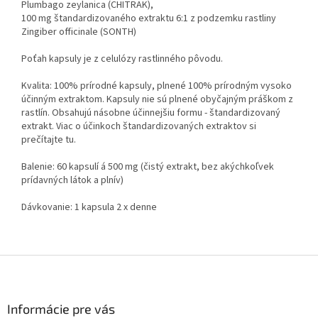
Plumbago zeylanica (CHITRAK),
100 mg štandardizovaného extraktu 6:1 z podzemku rastliny
Zingiber officinale (SONTH)
Poťah kapsuly je z celulózy rastlinného pôvodu.
Kvalita: 100% prírodné kapsuly, plnené 100% prírodným vysoko
účinným extraktom. Kapsuly nie sú plnené obyčajným práškom z
rastlín. Obsahujú násobne účinnejšiu formu - štandardizovaný
extrakt. Viac o účinkoch štandardizovaných extraktov si
prečítajte tu.
Balenie: 60 kapsulí á 500 mg (čistý extrakt, bez akýchkoľvek
prídavných látok a plnív)
Dávkovanie: 1 kapsula 2 x denne
Z
á
p
ä
Informácie pre vás