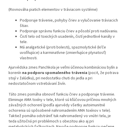
(Rovnováha piatich elementov v tráviacom systéme)
Podporuje trávenie, pohyby čriev a vylučovanie tráviacich
štiav.
Podporuje správnu funkciu čriev a pôsobí proti nadúvaniu.
Čistí telo od toxických usadenín, čistí jednotlivé kanály v
tele.
Má analgetické (proti bolesti), spazmolytické (kŕče
uvoľňujúce) a karminatívne (zmierňujúce plynatosť)
vlastnosti.
Ajurvédska zmes Panchkola je veľmi účinnou kombináciou bylín a
korenín
na podporu spomaleného trávenia
(pocit, že potrava
stojí v žalúdku), pri nedostatku chuti do jedla a pri
nedostatočnom vstrebávaní živín.
Táto zmes pomáha obnoviť funkciu čriev a podporuje trávenie.
Eliminuje AMA toxíny v tele, ktoré sú kľúčovou príčinou mnohých
závažných ochorení (podľa ajurvédy všetky autoimunitné
ochorenia sú spôsobené nahromadením AMA toxínov v tele).
Taktiež pomáha odstrániť tuk nahromadený vo vnútri tela, je
teda užitočná pri problémoch s obezitou ako aj pri
metabolických ťažkostiach. Navyše podporuje funkciu pečene,