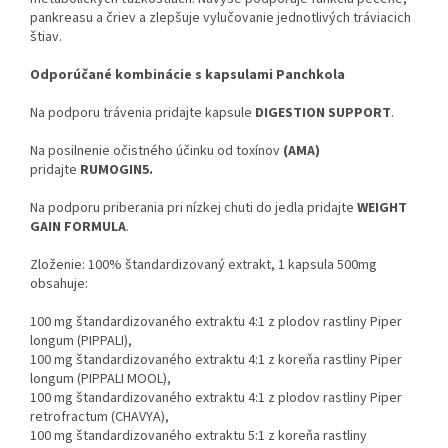
pankreasu a čriev a zlepšuje vylučovanie jednotlivých tráviacich
štiav.
Odporúčané kombinácie s kapsulami Panchkola
Na podporu trávenia pridajte kapsule
DIGESTION SUPPORT
.
Na posilnenie očistného účinku od toxínov
(AMA)
pridajte
RUMOGIN5.
Na podporu priberania pri nízkej chuti do jedla pridajte
WEIGHT
GAIN FORMULA
.
Zloženie: 100% štandardizovaný extrakt, 1 kapsula 500mg
obsahuje:
100 mg štandardizovaného extraktu 4:1 z plodov rastliny Piper
longum (PIPPALI),
100 mg štandardizovaného extraktu 4:1 z koreňa rastliny Piper
longum (PIPPALI MOOL),
100 mg štandardizovaného extraktu 4:1 z plodov rastliny Piper
retrofractum (CHAVYA),
100 mg štandardizovaného extraktu 5:1 z koreňa rastliny