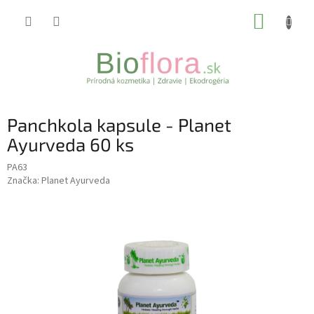
Prejsť
NÁKUP
na
obsah
KOŠÍK
Panchkola kapsule - Planet
Ayurveda 60 ks
PA63
Značka:
Planet Ayurveda