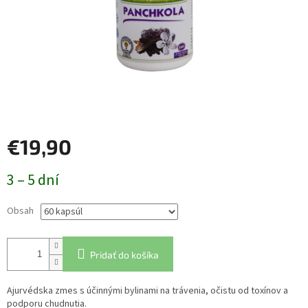
€19,90
Jednotková
3 – 5 dní
cena:
Obsah
Pridať do košíka
Ajurvédska zmes s účinnými bylinami na trávenia, očistu od toxínov a
podporu chudnutia.