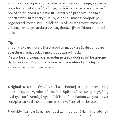
vhodný k běžné péči o pokožku celého těla a obličeje, zejména
o suchou a zralou pleť. Vyživuje, zvláčňuje, regeneruje, navrací
pokožce pružnost a elasticitu. Chrání pleť před vysušením a
nepříznivými klimatickými vlivy, vhodnou masáží podporuje
regeneraci jizev a strií. Je účinnou složkou vlasových masek a
zábalů, obnovuje strukturu vlasů, dodává jim měkkost a zdravý
lesk.
Tip:
vhodný jako účinná složka vlasových masek a zábalů obnovuje
strukturu vlasů, dodává měkkost a zdravý lesk.
Při tvorbě individuálních receptur je třeba dodržovat bezpečné
dávkování - viz Doporučené koncentrace éterických olejů a
směsí v rostlinných základech.
Original ATOK
je česká značka prírodnej aromaterapeutickej
kozmetiky. Pri výrobe sú použité špičkové suroviny najvyššej
kvality, ktoré zaručujú vysokú účinnosť. Základom Original ATOk
receptúr sú kvalitné rastlinné oleje a vzácne éterické oleje.
Produkty sa vyrábajú po obdržaní objednávky a preto sú