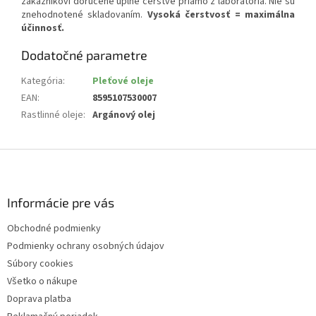
zákazníkovi doručené úplne čerstvé priamo z laboratória. Nie sú
znehodnotené skladovaním.
Vysoká čerstvosť = maximálna
účinnosť.
Dodatočné parametre
Kategória
:
Pleťové oleje
EAN
:
8595107530007
Rastlinné oleje
:
Argánový olej
Z
á
p
ä
Informácie pre vás
t
Obchodné podmienky
i
Podmienky ochrany osobných údajov
e
Súbory cookies
Všetko o nákupe
Doprava platba