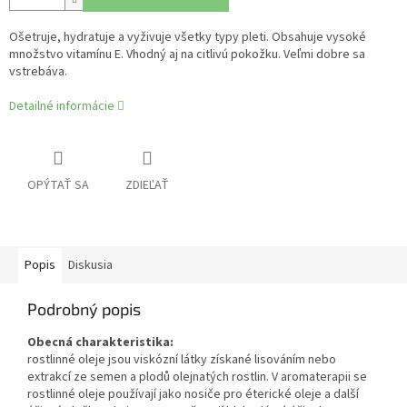
Ošetruje, hydratuje a vyživuje všetky typy pleti. Obsahuje vysoké
množstvo vitamínu E. Vhodný aj na citlivú pokožku. Veľmi dobre sa
vstrebáva.
Detailné informácie
OPÝTAŤ SA
ZDIEĽAŤ
Popis
Diskusia
Podrobný popis
Obecná charakteristika:
rostlinné oleje jsou viskózní látky získané lisováním nebo
extrakcí ze semen a plodů olejnatých rostlin. V aromaterapii se
rostlinné oleje používají jako nosiče pro éterické oleje a další