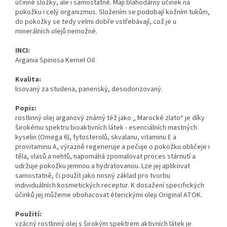
účinné složky, ale i samostatně. Mají blahodárný účinek na
pokožku i celý organizmus. Složením se podobají kožním tukům,
do pokožky se tedy velmi dobře vstřebávají, což je u
minerálních olejů nemožné.
INCI:
Argania Spinosa Kernel Oil
Kvalita:
lisovaný za studena, panenský, desodorizovaný.
Popis:
rostlinný olej arganový známý též jako „ Marocké zlato“ je díky
širokému spektru bioaktivních látek - esenciálních mastných
kyselin (Omega 6), fytosterolů, skvalanu, vitaminu E a
provitaminu A, výrazně regeneruje a pečuje o pokožku obličeje i
těla, vlasů a nehtů, napomáhá zpomalovat proces stárnutí a
udržuje pokožku jemnou a hydratovanou. Lze jej aplikovat
samostatně, či použít jako nosný základ pro tvorbu
individuálních kosmetických receptur. K dosažení specifických
účinků jej můžeme obohacovat éterickými oleji Original ATOK.
Použití:
vzácný rostlinný olej s širokým spektrem aktivních látek je