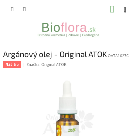
Prejsť
NÁKUP
na
obsah
KOŠÍK
Argánový olej - Original ATOK
OATA1027C
Značka:
Original ATOK
Náš tip