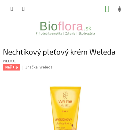
Prejsť
NÁKUP
na
obsah
KOŠÍK
Nechtíkový pleťový krém Weleda
WEL031
Značka:
Weleda
Náš tip