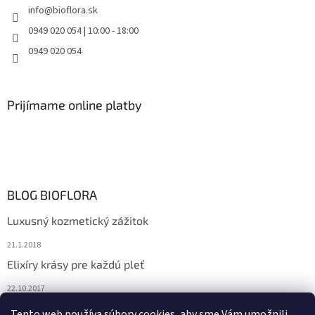
info
@
bioflora.sk
0949 020 054 | 10:00 - 18:00
0949 020 054
Prijímame online platby
BLOG BIOFLORA
Luxusný kozmetický zážitok
21.1.2018
Elixíry krásy pre každú pleť
22.10.2017
Spoznajte prírodnú kozmetiku Sante
Tento web používa súbory cookies, aby sme Vám umožnili