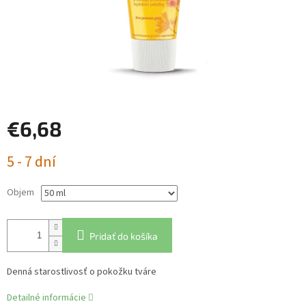
€6,68
Jednotková
5 - 7 dní
cena:
Objem
Pridať do košíka
Denná starostlivosť o pokožku tváre
Detailné informácie