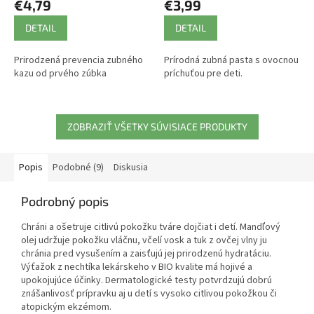
€4,79
€3,99
DETAIL
DETAIL
Prirodzená prevencia zubného
Prírodná zubná pasta s ovocnou
kazu od prvého zúbka
príchuťou pre deti.
ZOBRAZIŤ VŠETKY SÚVISIACE PRODUKTY
Popis
Podobné (9)
Diskusia
Podrobný popis
Chráni a ošetruje citlivú pokožku tváre dojčiat i detí. Mandľový
olej udržuje pokožku vláčnu, včelí vosk a tuk z ovčej vlny ju
chránia pred vysušením a zaisťujú jej prirodzenú hydratáciu.
Výťažok z nechtíka lekárskeho v BIO kvalite má hojivé a
upokojujúce účinky. Dermatologické testy potvrdzujú dobrú
znášanlivosť prípravku aj u detí s vysoko citlivou pokožkou či
atopickým ekzémom.