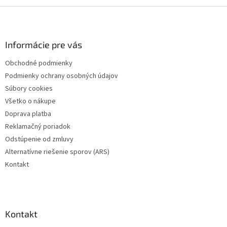
Z
á
p
ä
Informácie pre vás
t
Obchodné podmienky
i
Podmienky ochrany osobných údajov
e
Súbory cookies
Všetko o nákupe
Doprava platba
Reklamačný poriadok
Odstúpenie od zmluvy
Alternatívne riešenie sporov (ARS)
Kontakt
Kontakt