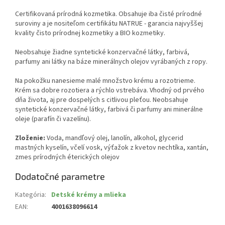
Certifikovaná prírodná kozmetika. Obsahuje iba čisté prírodné
suroviny a je nositeľom certifikátu NATRUE - garancia najvyššej
kvality čisto prírodnej kozmetiky a BIO kozmetiky.
Neobsahuje žiadne syntetické konzervačné látky, farbivá,
parfumy ani látky na báze minerálnych olejov vyrábaných z ropy.
Na pokožku nanesieme malé množstvo krému a rozotrieme.
Krém sa dobre rozotiera a rýchlo vstrebáva. Vhodný od prvého
dňa života, aj pre dospelých s citlivou pleťou. Neobsahuje
syntetické konzervačné látky, farbivá či parfumy ani minerálne
oleje (parafín či vazelínu).
Zloženie:
Voda, mandľový olej, lanolín, alkohol, glycerid
mastných kyselín, včelí vosk, výťažok z kvetov nechtíka, xantán,
zmes prírodných éterických olejov
Dodatočné parametre
Kategória
:
Detské krémy a mlieka
EAN
:
4001638096614