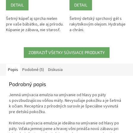
DETAIL
DETAIL
Šetrný kúpeľ aj sprcha nielen
Šetrný detský sprchový gél s
pre vaše bábätko, ale aj prírodu.
rakytníkovým olejom. Hydratuje
Kúpanie je zábava, nie starosť.
a chráni.
ZOBRAZIŤ VŠETKY SÚVISIACE PRODUKTY
Popis
Podobné (5)
Diskusia
Podrobný popis
Jemná umývacia emulzia na umývanie od hlavy po päty
s povzbudzujúcou vôňou mäty. Nevysušuje pokožku a je šetrná
k očiam. Receptúra z prírodných surovín je špeciálne vyvinutá
pre detskú pokožku.
Krémová umývacia emulzia je ideálna na umývanie od hlavy po
päty. Vďaka jemnej pene a hravej vôni prináša novú zábavu pri