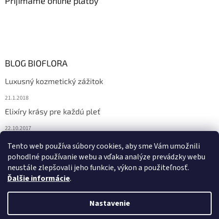
Prijímame online platby
BLOG BIOFLORA
Luxusný kozmetický zážitok
21.1.2018
Elixíry krásy pre každú pleť
22.10.2017
Spoznajte prírodnú kozmetiku Sante
Tento web používa súbory cookies, aby sme Vám umožnili
pohodlné používanie webu a vďaka analýze prevádzky webu
10.10.2017
neustále zlepšovali jeho funkcie, výkon a použiteľnosť.
Ďalšie informácie
.
Vytvoril Shoptet
Nastavenie