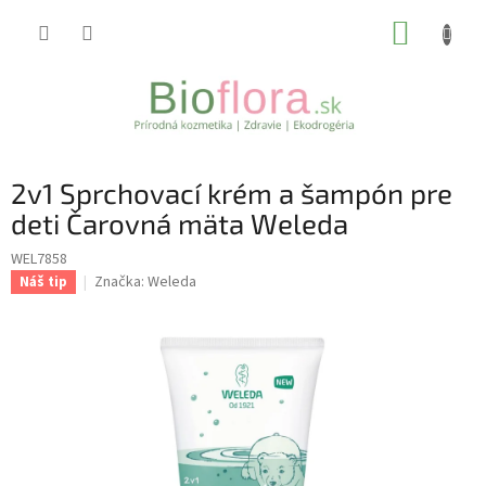
Prejsť
NÁKUP
na
obsah
KOŠÍK
2v1 Sprchovací krém a šampón pre
deti Čarovná mäta Weleda
WEL7858
Značka:
Weleda
Náš tip