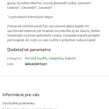
guma, Kyselina mliečna, Cocoyl glutamát sodný, Limonen*,
Linalool*, Citronelol*, Geraniol*.
*z prírodných éterických olejov
Prípravok môžete použiť pri sprchovaní alebo kúpeli. Pri
sprchovaní naneste pár kvapiek na pokožku aj do vlasov, jemne
vmasírujte a potom opláchnite vodou. V prípade kúpeľa pridajte
pár kvapiek do vody vo vani a užite si príjemne voňavý kúpeľ.
Dodatočné parametre
Kategória
:
Detské mydlá, šampóny, kúpele
EAN
:
4001638075107
Z
á
p
ä
Informácie pre vás
t
Obchodné podmienky
i