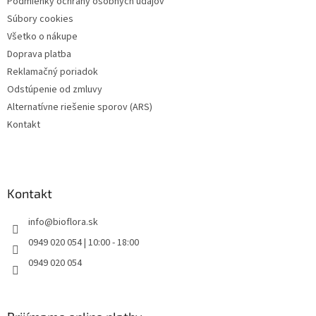
Podmienky ochrany osobných údajov
e
Súbory cookies
Všetko o nákupe
Doprava platba
Reklamačný poriadok
Odstúpenie od zmluvy
Alternatívne riešenie sporov (ARS)
Kontakt
Kontakt
info
@
bioflora.sk
0949 020 054 | 10:00 - 18:00
0949 020 054