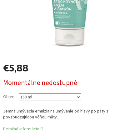
€5,88
Jednotková
Momentálne nedostupné
cena:
Objem
Jemná umývacia emulzia na umývanie od hlavy po päty s
povzbudzujúcou vôňou mäty.
Detailné informácie