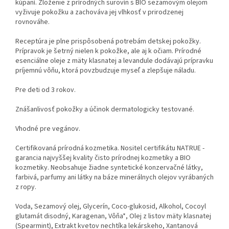
kúpaní. Zloženie z prírodných surovín s BIO sezamovým olejom
vyživuje pokožku a zachováva jej vlhkosť v prirodzenej
rovnováhe.
Receptúra je plne prispôsobená potrebám detskej pokožky.
Prípravok je šetrný nielen k pokožke, ale aj k očiam. Prírodné
esenciálne oleje z mäty klasnatej a levandule dodávajú prípravku
príjemnú vôňu, ktorá povzbudzuje myseľ a zlepšuje náladu.
Pre deti od 3 rokov.
Znášanlivosť pokožky a účinok dermatologicky testované.
Vhodné pre vegánov.
Certifikovaná prírodná kozmetika. Nositel certifikátu NATRUE -
garancia najvyššej kvality čisto prírodnej kozmetiky a BIO
kozmetiky. Neobsahuje žiadne syntetické konzervačné látky,
farbivá, parfumy ani látky na báze minerálnych olejov vyrábaných
z ropy.
Voda, Sezamový olej, Glycerín, Coco-glukosid, Alkohol, Cocoyl
glutamát disodný, Karagenan, Vôňa*, Olej z listov mäty klasnatej
(Spearmint), Extrakt kvetov nechtíka lekárskeho, Xantanová