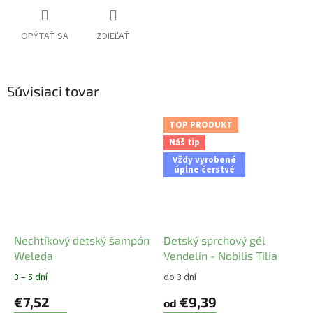
OPÝTAŤ SA
ZDIEĽAŤ
Súvisiaci tovar
TOP PRODUKT
Náš tip
Vždy vyrobené
úplne čerstvé
Nechtíkový detský šampón
Detský sprchový gél
Weleda
Vendelín - Nobilis Tilia
3 – 5 dní
do 3 dní
€7,52
€9,39
od