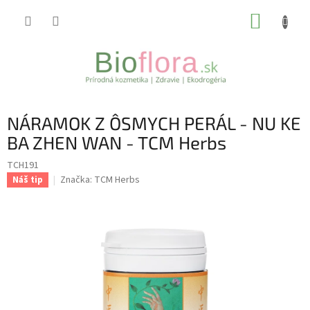
Prejsť
NÁKUP
na
obsah
KOŠÍK
NÁRAMOK Z ÔSMYCH PERÁL - NU KE
BA ZHEN WAN - TCM Herbs
TCH191
Značka:
TCM Herbs
Náš tip