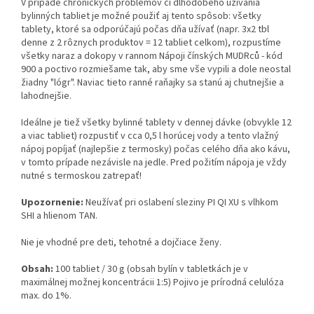
V prípade chronických problémov či dlhodobého užívania
bylinných tabliet je možné použiť aj tento spôsob: všetky
tablety, ktoré sa odporúčajú počas dňa užívať (napr. 3x2 tbl
denne z 2 rôznych produktov = 12 tabliet celkom), rozpustíme
všetky naraz a dokopy v rannom Nápoji čínských MUDRců - kód
900 a poctivo rozmiešame tak, aby sme vše vypili a dole neostal
žiadny "lógr". Naviac tieto ranné raňajky sa stanú aj chutnejšie a
lahodnejšie.
Ideálne je tiež všetky bylinné tablety v dennej dávke (obvykle 12
a viac tabliet) rozpustiť v cca 0,5 l horúcej vody a tento vlažný
nápoj popíjať (najlepšie z termosky) počas celého dňa ako kávu,
v tomto prípade nezávisle na jedle. Pred požitím nápoja je vždy
nutné s termoskou zatrepať!
Upozornenie:
Neužívať pri oslabení sleziny PI QI XU s vlhkom
SHI a hlienom TAN.
Nie je vhodné pre deti, tehotné a dojčiace ženy.
Obsah:
100 tabliet / 30 g (obsah bylín v tabletkách je v
maximálnej možnej koncentrácii 1:5) Pojivo je prírodná celulóza
max. do 1%.