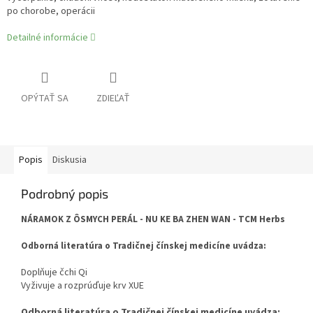
po chorobe, operácii
Detailné informácie
OPÝTAŤ SA
ZDIEĽAŤ
Popis
Diskusia
Podrobný popis
NÁRAMOK Z ÔSMYCH PERÁL - NU KE BA ZHEN WAN - TCM Herbs
Odborná literatúra o Tradičnej čínskej medicíne uvádza:
Doplňuje čchi Qi
Vyživuje a rozprúďuje krv XUE
Odborná literatúra o Tradičnej čínskej medicíne uvádza: