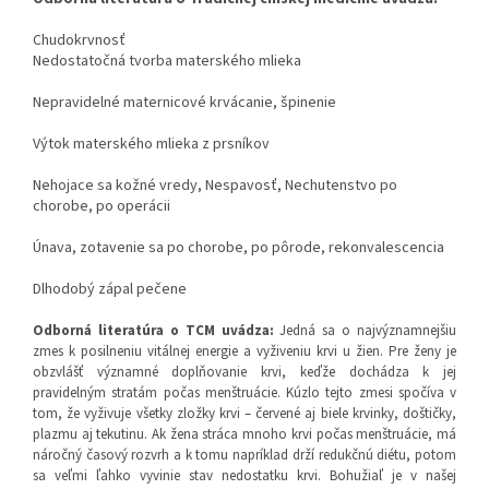
Chudokrvnosť
Nedostatočná tvorba materského mlieka
Nepravidelné maternicové krvácanie, špinenie
Výtok materského mlieka z prsníkov
Nehojace sa kožné vredy, Nespavosť, Nechutenstvo po
chorobe, po operácii
Únava, zotavenie sa po chorobe, po pôrode, rekonvalescencia
Dlhodobý zápal pečene
Odborná literatúra o TCM uvádza
:
Jedná sa o najvýznamnejšiu
zmes k posilneniu vitálnej energie a vyživeniu krvi u žien. Pre ženy je
obzvlášť významné doplňovanie krvi, keďže dochádza k jej
pravidelným stratám počas menštruácie. Kúzlo tejto zmesi spočíva v
tom, že vyživuje všetky zložky krvi – červené aj biele krvinky, doštičky,
plazmu aj tekutinu. Ak žena stráca mnoho krvi počas menštruácie, má
náročný časový rozvrh a k tomu napríklad drží redukčnú diétu, potom
sa veľmi ľahko vyvinie stav nedostatku krvi. Bohužiaľ je v našej