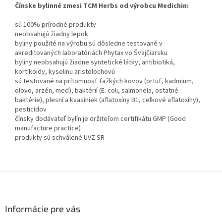
Čínske bylinné zmesi TCM Herbs od výrobcu Medichin:
sú 100% prírodné produkty
neobsahujú žiadny lepok
byliny použité na výrobu sú dôsledne testované v
akreditovaných laboratóriách Phytax vo Švajčiarsku
byliny neobsahujú žiadne syntetické látky, antibiotiká,
kortikoidy, kyselinu aristolochovú
sú testované na prítomnosť ťažkých kovov (ortuť, kadmium,
olovo, arzén, meď), baktérií (E. coli, salmonela, ostatné
baktérie), plesní a kvasiniek (aflatoxíny B1, celkové aflatoxíny),
pesticídov
čínsky dodávateľ bylín je držiteľom certifikátu GMP (Good
manufacture practice)
produkty sú schválené UVZ SR
Z
á
p
ä
Informácie pre vás
t