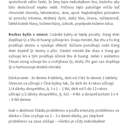
spoločnosti veľmi časté, že ženy trpia nedostatkom krvi, beztoho aby
túto skutočnosť nejako riešili. Príčinou tejto patológie môžu byť
chronické choroby, tehotenstvo, stres, apod. Najbežnejšími príznakmi
sú poruchy trávenia, skrátený dych, slabý hlas, únava, vyčerpanosť,
ľahké bolesti hlavy, točenie hlavy, úzkosti, poprípade búšenie srdca.
Rozbor bylín v zmesi:
Cisárske byliny sú teplej povahy. Dang shen
doplňuje Qi a Shu di huang vyživuje krv. Dvaja ministri, Bai zhu a Fu ling
posilňujú slezinu a vysušujú vlhkosť. Súčasne pomáhajú cisári Dang
shen doplniť Qi sleziny a pľúc. Ostatní ministri Bai shao a Dang gui
vyživujú krv a tým posilňujú účinok Shu di huang. Jeden z asistentov
Chuan xiong oživuje krv a rozhýbava Qi, druhý Zhi gan cao doplňuje
Qi a harmonizuje stredné ohniská.
Dávkovanie - 3x denne 4 tablety, deti od 3 let 3x denne 2 tablety.
Obecne sa užívajú v Číne byliny tak, že deti do 4 rokov užívajú
1/4 dávky dospelého, tj. 3 x 1 – 2 tbl, deti od 5 do 12 rokov
užívajú 1/2 dávky dospelého, tj. 3x2 – 4 tbl. a dospelí potom 3 x 4
– 8 tbl denne.
Inak v akútnom štádiu problémov a podľa intenzity problémov sa
dávka v Číne zvyšuje na 2 – 3 x denní dávky, po zlepšení
problémov sa zase znižuje – všetko je vždy individuálne!