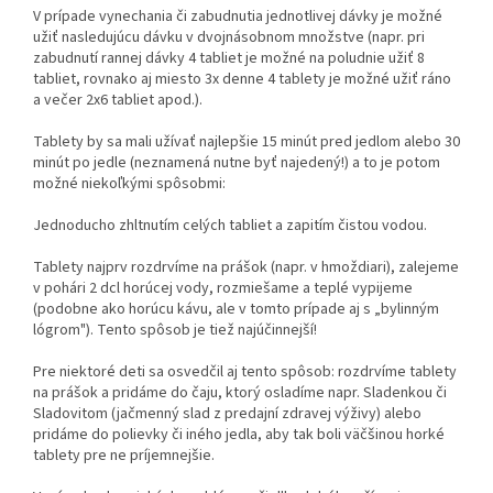
V prípade vynechania či zabudnutia jednotlivej dávky je možné
užiť nasledujúcu dávku v dvojnásobnom množstve (napr. pri
zabudnutí rannej dávky 4 tabliet je možné na poludnie užiť 8
tabliet, rovnako aj miesto 3x denne 4 tablety je možné užiť ráno
a večer 2x6 tabliet apod.).
Tablety by sa mali užívať najlepšie 15 minút pred jedlom alebo 30
minút po jedle (neznamená nutne byť najedený!) a to je potom
možné niekoľkými spôsobmi:
Jednoducho zhltnutím celých tabliet a zapitím čistou vodou.
Tablety najprv rozdrvíme na prášok (napr. v hmoždiari), zalejeme
v pohári 2 dcl horúcej vody, rozmiešame a teplé vypijeme
(podobne ako horúcu kávu, ale v tomto prípade aj s „bylinným
lógrom"). Tento spôsob je tiež najúčinnejší!
Pre niektoré deti sa osvedčil aj tento spôsob: rozdrvíme tablety
na prášok a pridáme do čaju, ktorý osladíme napr. Sladenkou či
Sladovitom (jačmenný slad z predajní zdravej výživy) alebo
pridáme do polievky či iného jedla, aby tak boli väčšinou horké
tablety pre ne príjemnejšie.