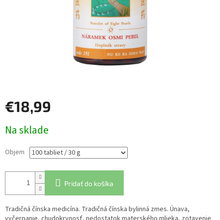
€18,99
Jednotková
Na sklade
cena:
Objem
Pridať do košíka
Tradičná čínska medicína. Tradičná čínska bylinná zmes. Únava,
vyčerpanie, chudokrvnosť, nedostatok materského mlieka, zotavenie