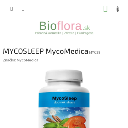
Prejsť
NÁKUP
na
obsah
KOŠÍK
MYCOSLEEP MycoMedica
MYC28
Značka:
MycoMedica