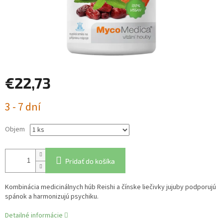
€22,73
Jednotková
3 - 7 dní
cena:
Objem
Pridať do košíka
Kombinácia medicinálnych húb Reishi a čínske liečivky jujuby podporujú
spánok a harmonizujú psychiku.
Detailné informácie