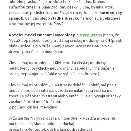
mletého prášku, čo je pre túto funkciu zásadné. Druhou
súčasťou zmesi je Suan Zao Ren, česky jujuba, bylinka, ktorú
čínski lekári po tisícročia používajú v receptoch pre
harmonický
spánok
. Gan Cao alebo
sladké drievko
harmonizuje celu zmes
a podporuje jej vstrebateľnosť.
Rozdiel medzi zmesami MycoSleep a
MycoStress
je ten, že
MycoSleep pôsobí podľa tradičnej čínskej medicíny na XIN (prvok
ohňa - srdce, sídlo duše Shen) a MycoStress na GAN (prvok
drevo - pečeň, sídlo duše Hun).
Človek majúci problém so
XIN
je podľa čínskej medicíny
neukotvený, psychicky nevyrovnaný, zabúda, vníma búšenie
srdca, nepokojne spí, ľahko sa vyľaká, je skôr bledý.
Človek majúci problémy s
GAN
sa nedokáže uvoľniť, má pocit
pnutia alebo stiahnutia sa, striedanie nálad, veľa vecí sa mu
zhoršuje pôsobením stresu alebo emócií, u žien bývajú príznaky
zosilnené pred menštruáciou.
Z pohľadu čínskej medicíny:
vyživuje Xin Yin (yin srdca) a Xin Gan Xue (krv srdca aj pečene)
má funkciu An Shen (upokojuje ducha)
prečisťuje Re (teplo), odstraňuje podráždenosť