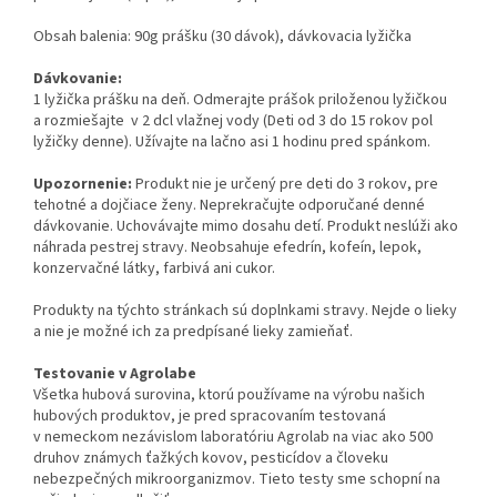
Obsah balenia: 90g prášku (30 dávok), dávkovacia lyžička
Dávkovanie:
1 lyžička prášku na deň. Odmerajte prášok priloženou lyžičkou
a rozmiešajte v 2 dcl vlažnej vody (Deti od 3 do 15 rokov pol
lyžičky denne). Užívajte na lačno asi 1 hodinu pred spánkom.
Upozornenie:
Produkt nie je určený pre deti do 3 rokov, pre
tehotné a dojčiace ženy. Neprekračujte odporučané denné
dávkovanie. Uchovávajte mimo dosahu detí. Produkt neslúži ako
náhrada pestrej stravy. Neobsahuje efedrín, kofeín, lepok,
konzervačné látky, farbivá ani cukor.
Produkty na týchto stránkach sú doplnkami stravy. Nejde o lieky
a nie je možné ich za predpísané lieky zamieňať.
Testovanie v Agrolabe
Všetka hubová surovina, ktorú používame na výrobu našich
hubových produktov, je pred spracovaním testovaná
v nemeckom nezávislom laboratóriu Agrolab na viac ako 500
druhov známych ťažkých kovov, pesticídov a človeku
nebezpečných mikroorganizmov. Tieto testy sme schopní na