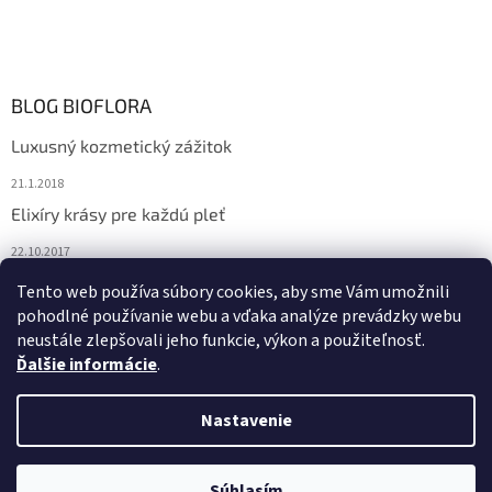
BLOG BIOFLORA
Luxusný kozmetický zážitok
21.1.2018
Elixíry krásy pre každú pleť
22.10.2017
Spoznajte prírodnú kozmetiku Sante
Tento web používa súbory cookies, aby sme Vám umožnili
pohodlné používanie webu a vďaka analýze prevádzky webu
10.10.2017
neustále zlepšovali jeho funkcie, výkon a použiteľnosť.
Ďalšie informácie
.
Vytvoril Shoptet
Nastavenie
Copyright 2026
Bioflora.sk
. Všetky práva vyhradené.
Upraviť
Súhlasím