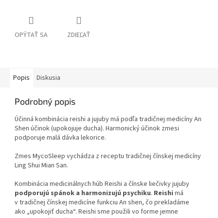
OPÝTAŤ SA
ZDIEĽAŤ
Popis
Diskusia
Podrobný popis
Účinná kombinácia reishi a jujuby má podľa tradičnej medicíny An
Shen účinok (upokojuje ducha). Harmonický účinok zmesi
podporuje malá dávka lekorice.
Zmes MycoSleep vychádza z receptu tradičnej čínskej medicíny
Ling Shui Mian San.
Kombinácia medicinálnych húb Reishi a čínske liečivky jujuby
podporujú spánok a harmonizujú psychiku
.
Reishi
má
v tradičnej čínskej medicíne funkciu An shen, čo prekladáme
ako „upokojiť ducha“. Reishi sme použili vo forme jemne