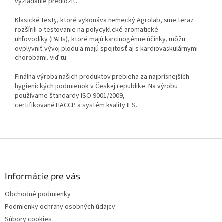
vyžiadanie predložiť.
Klasické testy, ktoré vykonáva nemecký Agrolab, sme teraz
rozšírili o testovanie na polycyklické aromatické
uhľovodíky (PAHs), ktoré majú karcinogénne účinky, môžu
ovplyvniť vývoj plodu a majú spojitosť aj s kardiovaskulárnymi
chorobami. Viď tu.
Finálna výroba našich produktov prebieha za najprísnejších
hygienických podmienok v Českej republike. Na výrobu
používame štandardy ISO 9001/2009,
certifikované HACCP a systém kvality IFS.
Z
á
p
ä
Informácie pre vás
t
Obchodné podmienky
i
Podmienky ochrany osobných údajov
e
Súbory cookies