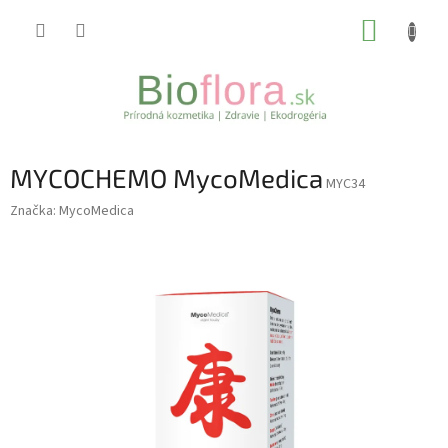
Prejsť
NÁKUP
na
obsah
KOŠÍK
MYCOCHEMO MycoMedica
MYC34
Značka:
MycoMedica