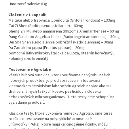
Hmotnosť balenia: 63g
Zloženie v 1 kapsuli:
Maitake alebo trsovnica lupeňovitá (Grifola frondosa) – 133mg
Tai Zi Shen (Radix pseudostellariae) – 60mg
Sheng Zhi Mu alebo anamaréna (Rhizoma Anemarrhenae) – 60mg
Dang Gui alebo Angelika čínska (Radix angelicae sinensis) – 30mg
Bei Sha Shen alebo glehnia pobrežná (Radix glehniae) – 30mg
Da Zao alebo jujuba (Fructus jujubae) – 20mg
pomocné látky:mikrokryštalická celulóza, stearán horečnatý,
koloidný oxid kremičitý
Testovanie v Agrolabe
Všetka hubová surovina, ktorú používame na výrobu našich
hubových produktov, je pred spracovaním testovaná
v nemeckom nezávislom laboratóriu Agrolab na viac ako 500
druhov známych ťažkých kovov, pesticídov a človeku
nebezpečných mikroorganizmov. Tieto testy sme schopní na
vyžiadanie predložiť.
Klasické testy, ktoré vykonáva nemecký Agrolab, sme teraz
rozšírili o testovanie na polycyklické aromatické
uhľovodíky (PAHs), ktoré majú karcinogénne účinky, môžu