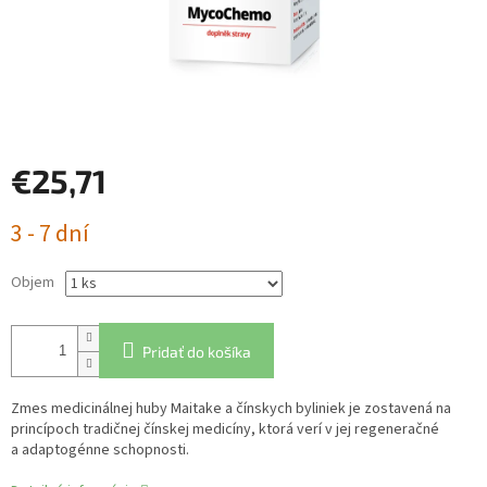
€25,71
Jednotková
3 - 7 dní
cena:
Objem
Pridať do košíka
Zmes medicinálnej huby Maitake a čínskych byliniek je zostavená na
princípoch tradičnej čínskej medicíny, ktorá verí v jej regeneračné
a adaptogénne schopnosti.