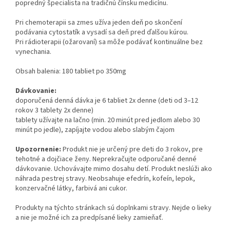
popredný špecialista na tradičnú čínsku medicínu.
Pri chemoterapii sa zmes užíva jeden deň po skončení
podávania cytostatík a vysadí sa deň pred ďalšou kúrou.
Pri rádioterapii (ožarovaní) sa môže podávať kontinuálne bez
vynechania.
Obsah balenia: 180 tabliet po 350mg
Dávkovanie:
doporučená denná dávka je 6 tabliet 2x denne (deti od 3–12
rokov 3 tablety 2x denne)
tablety užívajte na lačno (min. 20 minút pred jedlom alebo 30
minút po jedle), zapíjajte vodou alebo slabým čajom
Upozornenie:
Produkt nie je určený pre deti do 3 rokov, pre
tehotné a dojčiace ženy. Neprekračujte odporučané denné
dávkovanie. Uchovávajte mimo dosahu detí. Produkt neslúži ako
náhrada pestrej stravy. Neobsahuje efedrín, kofeín, lepok,
konzervačné látky, farbivá ani cukor.
Produkty na týchto stránkach sú doplnkami stravy. Nejde o lieky
a nie je možné ich za predpísané lieky zamieňať.