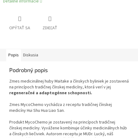
Detailné informácie
OPÝTAŤ SA
ZDIEĽAŤ
Popis
Diskusia
Podrobný popis
Zmes medicinálnej huby Maitake a čínskych byliniek je zostavená
na princípoch tradičnej čínskej medicíny, ktorá verí v jej
regeneračné a adaptogénne schopnosti.
Zmes MycoChemo vychádza z receptu tradičnej čínskej
medicíny Hui Shu Hua Liao San.
Produkt MycoChemo je zostavený na princípoch tradičnej
čínskej medicíny. Vyvážene kombinuje účinky medicinálnych húb
a čínskych liečiviek. Autorom receptu je MUDr. Lucký, náš