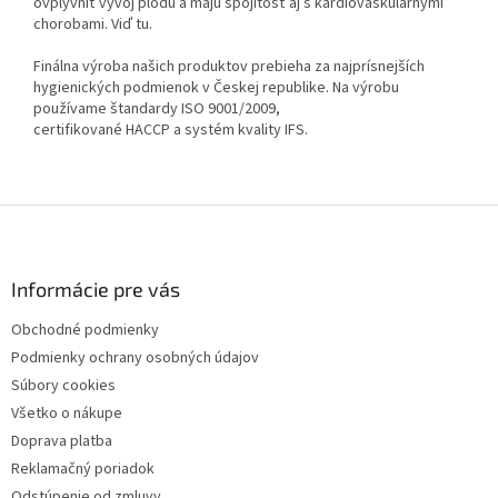
ovplyvniť vývoj plodu a majú spojitosť aj s kardiovaskulárnymi
chorobami. Viď tu.
Finálna výroba našich produktov prebieha za najprísnejších
hygienických podmienok v Českej republike. Na výrobu
používame štandardy ISO 9001/2009,
certifikované HACCP a systém kvality IFS.
Z
á
p
ä
Informácie pre vás
t
Obchodné podmienky
i
Podmienky ochrany osobných údajov
e
Súbory cookies
Všetko o nákupe
Doprava platba
Reklamačný poriadok
Odstúpenie od zmluvy