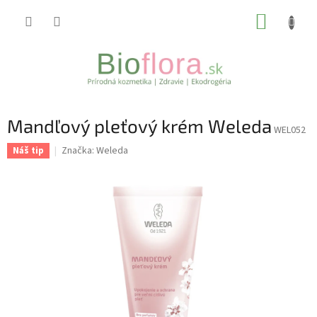
Prejsť
NÁKUP
na
obsah
KOŠÍK
Mandľový pleťový krém Weleda
WEL052
Značka:
Weleda
Náš tip