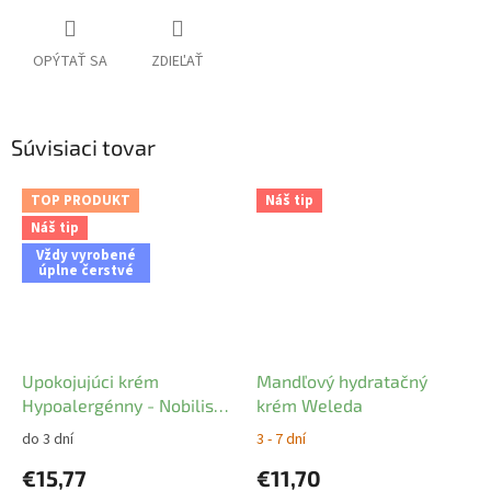
OPÝTAŤ SA
ZDIEĽAŤ
Súvisiaci tovar
TOP PRODUKT
Náš tip
Náš tip
Vždy vyrobené
úplne čerstvé
Upokojujúci krém
Mandľový hydratačný
Hypoalergénny - Nobilis
krém Weleda
Tilia
do 3 dní
3 - 7 dní
€15,77
€11,70