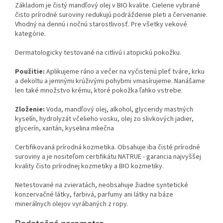
Základom je čistý mandľový olej v BIO kvalite. Cielene vybrané
čisto prírodné suroviny redukujú podráždenie pleti a červenanie.
Vhodný na dennú i nočnú starostlivosť. Pre všetky vekové
kategórie.
Dermatologicky testované na citlivú i atopickú pokožku.
Použitie:
Aplikujeme ráno a večer na vyčistenú pleť tváre, krku
a dekoltu a jemnými krúživými pohybmi vmasírujeme. Nanášame
len také množstvo krému, ktoré pokožka ľahko vstrebe.
Zloženie:
Voda, mandľový olej, alkohol, glyceridy mastných
kyselín, hydrolyzát včelieho vosku, olej zo slivkových jadier,
glycerín, xantán, kyselina mliečna
Certifikovaná prírodná kozmetika. Obsahuje iba čisté prírodné
suroviny a je nositeľom certifikátu NATRUE - garancia najvyššej
kvality čisto prírodnej kozmetiky a BIO kozmetiky.
Netestované na zvieratách, neobsahuje žiadne syntetické
konzervačné látky, farbivá, parfumy ani látky na báze
minerálnych olejov vyrábaných z ropy.
Dodatočné parametre