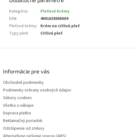
Kategória
:
Pleťové krémy
EAN
:
4001638086004
Pleťové krémy
:
Krém na citlivú pleť
Typy pleti
:
Citlivá pleť
Z
á
p
ä
Informácie pre vás
t
Obchodné podmienky
i
Podmienky ochrany osobných údajov
e
Súbory cookies
Všetko o nákupe
Doprava platba
Reklamačný poriadok
Odstúpenie od zmluvy
Alternatívne riešenie sporov (ARS)