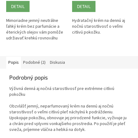
DETAIL
DETAIL
Mimoriadne jemný neutrálne
Hydratačný krém na dennú aj
ľahký krém bez parfumácie a
nočnú starostlivosť o veľmi
éterických olejov vám pomôže
citlivú pokožku.
udržiavať krehkú rovnováhu
vašej pleti.
Popis
Podobné (2)
Diskusia
Podrobný popis
Výživná denná aj nočná starostlivosť pre extrémne citlivú
pokožku
Obzvlášť jemný, neparfumovaný krém na dennú aj nočnú
starostlivosť o veľmi citlivú pleť náchylnú k podráždeniu.
Upokojuje pokožku, obnovuje jej prirodzené funkcie, vyživuje ju
a chráni pred vplyvmi vonkajšieho prostredia. Po použití je pleť
svieža, príjemne vláčna a hebká na dotyk.