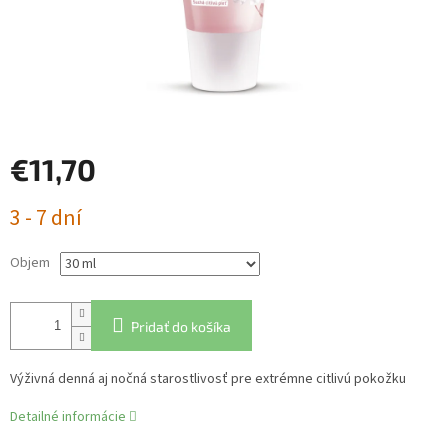
€11,70
Jednotková
3 - 7 dní
cena:
Objem
Pridať do košíka
Výživná denná aj nočná starostlivosť pre extrémne citlivú pokožku
Detailné informácie